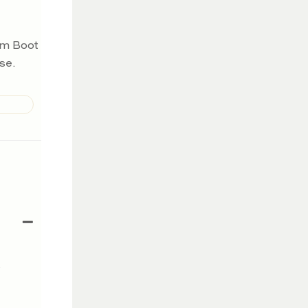
em Boot
se.
s