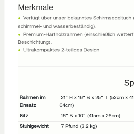
Merkmale
●
Verfügt über unser bekanntes Schirmsegeltuch 
schimmel- und wasserbeständig).
●
Premium-Hartholzrahmen (einschließlich wetterf
Beschichtung).
●
Ultrakompaktes 2-teiliges Design
Sp
Rahmen im
21" H x 16" B x 25" T (53cm x 4
Einsatz
64cm)
Sitz
16" B x 10" (41cm x 26cm)
Stuhlgewicht
7 Pfund (3,2 kg)