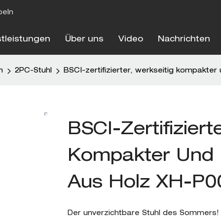
beln
stleistungen
Über uns
Video
Nachrichten
n
2PC-Stuhl
BSCI-zertifizierter, werkseitig kompakte
BSCI-Zertifiziert
Kompakter Und 
Aus Holz XH-P0
Der unverzichtbare Stuhl des Sommers! Di