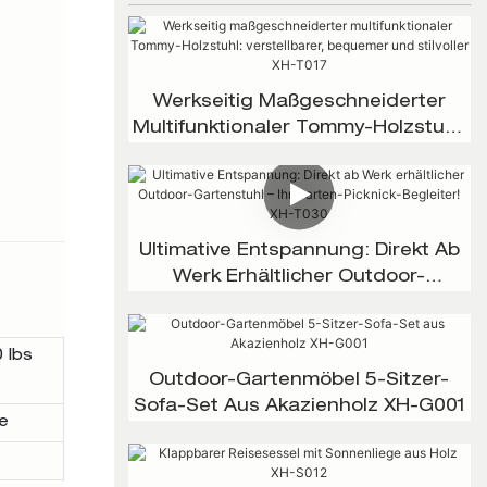
Werkseitig Maßgeschneiderter
Multifunktionaler Tommy-Holzstuhl:
Verstellbarer, Bequemer Und
Stilvoller XH-T017
Ultimative Entspannung: Direkt Ab
Werk Erhältlicher Outdoor-
Gartenstuhl – Ihr Garten-Picknick-
Begleiter! XH-T030
 lbs
Outdoor-Gartenmöbel 5-Sitzer-
Sofa-Set Aus Akazienholz XH-G001
e