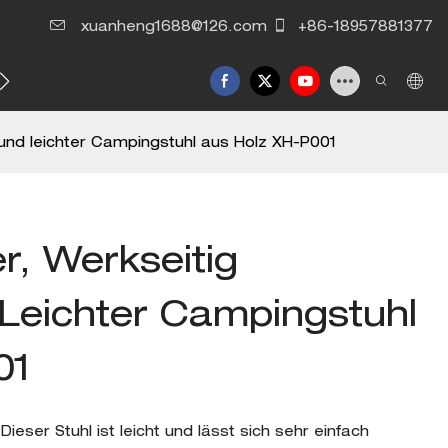
xuanheng1688@126.com
+86-18957881377
Kontaktieren Sie uns
r und leichter Campingstuhl aus Holz XH-P001
er, Werkseitig
Leichter Campingstuhl
01
eser Stuhl ist leicht und lässt sich sehr einfach