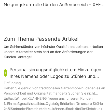
Neigungskontrolle für den Außenbereich – XH-
U023
Zum Thema Passende Artikel
Um Schirmständer von höchster Qualität anzubieten, arbeiten
unsere Mitarbeiter stets hart an den Anforderungen der
Kunden. Anfrage!
​Personalisierungsmöglichkeiten: Hinzufügen
1
Ihres Namens oder Logos zu Stühlen und
Regenschirmen
Einführung
Haben Sie genug von traditionellen Gartenmöbeln, denen es an
Persönlichkeit und Originalität mangelt? Suchen Sie nicht
weiter! Wir bei XUANHENG freuen uns, unseren Kunden
Untertitel:
spannende Individualisierungsmöglichkeiten für unsere Stühle
1. Ein maßgeschneidertes Outdoor-Erlebnis
und Sonnenschirme bieten zu können. Egal, ob Sie Siebdruck
2. Siebdruck: Eine lebendige und langlebige Option