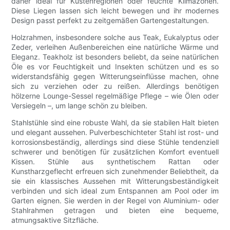
daher ideal für Küstenregionen oder feuchte Klimazonen.
Diese Liegen lassen sich leicht bewegen und ihr modernes
Design passt perfekt zu zeitgemäßen Gartengestaltungen.
Holzrahmen, insbesondere solche aus Teak, Eukalyptus oder
Zeder, verleihen Außenbereichen eine natürliche Wärme und
Eleganz. Teakholz ist besonders beliebt, da seine natürlichen
Öle es vor Feuchtigkeit und Insekten schützen und es so
widerstandsfähig gegen Witterungseinflüsse machen, ohne
sich zu verziehen oder zu reißen. Allerdings benötigen
hölzerne Lounge-Sessel regelmäßige Pflege – wie Ölen oder
Versiegeln –, um lange schön zu bleiben.
Stahlstühle sind eine robuste Wahl, da sie stabilen Halt bieten
und elegant aussehen. Pulverbeschichteter Stahl ist rost- und
korrosionsbeständig, allerdings sind diese Stühle tendenziell
schwerer und benötigen für zusätzlichen Komfort eventuell
Kissen. Stühle aus synthetischem Rattan oder
Kunstharzgeflecht erfreuen sich zunehmender Beliebtheit, da
sie ein klassisches Aussehen mit Witterungsbeständigkeit
verbinden und sich ideal zum Entspannen am Pool oder im
Garten eignen. Sie werden in der Regel von Aluminium- oder
Stahlrahmen getragen und bieten eine bequeme,
atmungsaktive Sitzfläche.