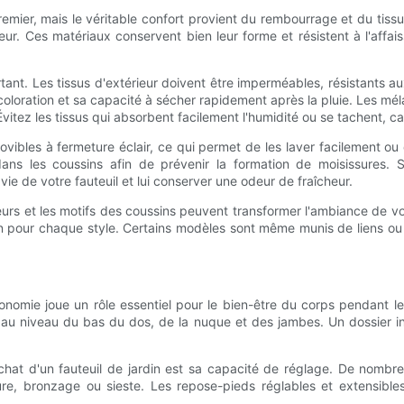
premier, mais le véritable confort provient du rembourrage et du tiss
ceur. Ces matériaux conservent bien leur forme et résistent à l'af
rtant. Les tissus d'extérieur doivent être imperméables, résistants a
écoloration et sa capacité à sécher rapidement après la pluie. Les mé
Évitez les tissus qui absorbent facilement l'humidité ou se tachent, c
ibles à fermeture éclair, ce qui permet de les laver facilement o
ans les coussins afin de prévenir la formation de moisissures.
vie de votre fauteuil et lui conserver une odeur de fraîcheur.
leurs et les motifs des coussins peuvent transformer l'ambiance de vo
sin pour chaque style. Certains modèles sont même munis de liens ou 
onomie joue un rôle essentiel pour le bien-être du corps pendant l
ns au niveau du bas du dos, de la nuque et des jambes. Un dossier in
'achat d'un fauteuil de jardin est sa capacité de réglage. De nom
ture, bronzage ou sieste. Les repose-pieds réglables et extensible