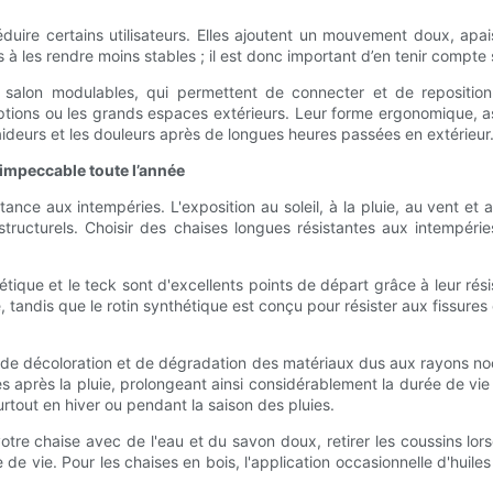
duire certains utilisateurs. Elles ajoutent un mouvement doux, apa
s à les rendre moins stables ; il est donc important d’en tenir compte
salon modulables, qui permettent de connecter et de repositionne
eptions ou les grands espaces extérieurs. Leur forme ergonomique, 
aideurs et les douleurs après de longues heures passées en extérieur
impeccable toute l’année
istance aux intempéries. L'exposition au soleil, à la pluie, au vent 
tructurels. Choisir des chaises longues résistantes aux intempéri
tique et le teck sont d'excellents points de départ grâce à leur rés
e, tandis que le rotin synthétique est conçu pour résister aux fissur
ues de décoloration et de dégradation des matériaux dus aux rayons n
après la pluie, prolongeant ainsi considérablement la durée de vie d
tout en hiver ou pendant la saison des pluies.
otre chaise avec de l'eau et du savon doux, retirer les coussins lorsqu
e vie. Pour les chaises en bois, l'application occasionnelle d'huile