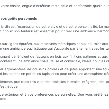
re chaise longue d'extérieur reste belle et confortable quelle que 
et vos goûts personnels
de jardin est l'expression de votre style et de votre personnalité. Le
n choisir son fauteuil est essentiel pour créer une ambiance harm
 aux lignes épurées, aux structures métalliques et aux coussins aux
er une ambiance sophistiquée qui s'accorde parfaitement avec les tab
rd bénéficient de fauteuils en bois aux finitions patinées et aux 
confèrent une ambiance chaleureuse et conviviale, idéale pour les cha
er agrémentées de coussins colorés et de jetés apportent une touc
étant les plantes en pot et les tapisseries pour créer une atmosphère
léments pratiques tels que des tablettes latérales intégrées, des p
'esthétique.
ace extérieur et à vos préférences personnelles. Que vous préfériez 
ance.