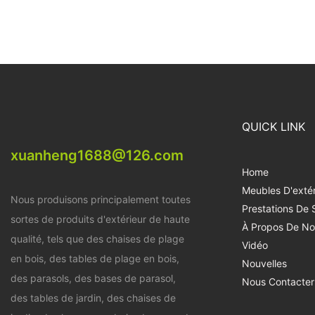
QUICK LINK
xuanheng1688@126.com
Home
Meubles D'extér
Nous produisons principalement toutes
Prestations De 
sortes de produits d'extérieur de haute
À Propos De No
qualité, tels que des chaises de plage
Vidéo
en bois, des tables de plage en bois,
Nouvelles
des parasols, des bases de parasol,
Nous Contacter
des tables de jardin, des chaises de