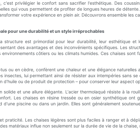
 c'est privilégier le confort sans sacrifier l'esthétique. Des coussi
nnelles qui vous permettent de profiter de longues heures de détente
 transformer votre expérience en plein air. Découvrons ensemble les 
éale pour une durabilité et un style irréprochables
 structure est primordial pour leur durabilité, leur esthétique et
 présentant des avantages et des inconvénients spécifiques. Les stru
les environnements côtiers ou les climats humides. Ces chaises sont f
tus ou en cèdre, confèrent une chaleur et une élégance naturelles 
es insectes, lui permettant ainsi de résister aux intempéries sans se 
n d'huile ou de produit de protection – pour conserver leur aspect op
 solide et une allure élégante. L'acier thermolaqué résiste à la rou
fort. Les chaises en résine tressée ou en osier synthétique ont ga
d d'une piscine ou dans un jardin. Elles sont généralement soutenue
e et praticité. Les chaises légères sont plus faciles à ranger et à dé
des matériaux influe non seulement sur la durée de vie de la chaise, ma