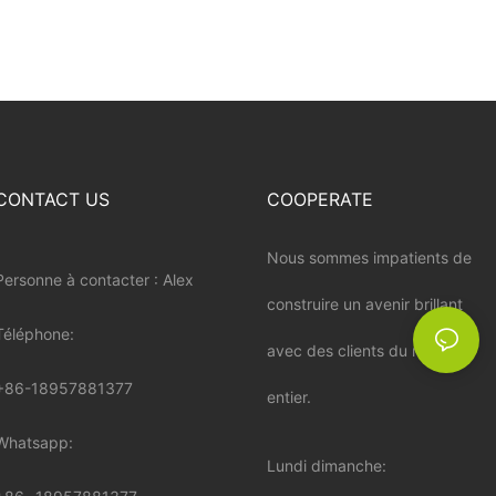
CONTACT US
COOPERATE
Nous sommes impatients de
Personne à contacter : Alex
construire un avenir brillant
Téléphone:
avec des clients du monde
+86-18957881377
entier.
Whatsapp:
Lundi dimanche: