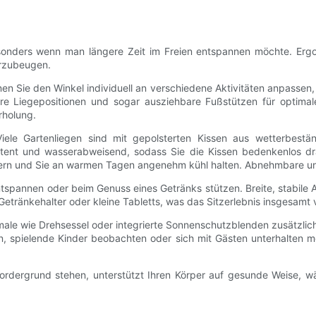
sonders wenn man längere Zeit im Freien entspannen möchte. Ergo
orzubeugen.
en Sie den Winkel individuell an verschiedene Aktivitäten anpassen, 
 Liegepositionen und sogar ausziehbare Fußstützen für optimale 
rholung.
 Viele Gartenliegen sind mit gepolsterten Kissen aus wetterbest
sistent und wasserabweisend, sodass Sie die Kissen bedenkenlos dr
dern und Sie an warmen Tagen angenehm kühl halten. Abnehmbare un
tspannen oder beim Genuss eines Getränks stützen. Breite, stabile 
Getränkehalter oder kleine Tabletts, was das Sitzerlebnis insgesamt 
male wie Drehsessel oder integrierte Sonnenschutzblenden zusätzlich
n, spielende Kinder beobachten oder sich mit Gästen unterhalten 
ordergrund stehen, unterstützt Ihren Körper auf gesunde Weise, w