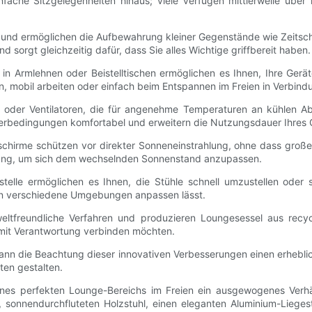
fache Sitzgelegenheiten hinaus; viele verfügen mittlerweile über
t und ermöglichen die Aufbewahrung kleiner Gegenstände wie Zeitschr
 sorgt gleichzeitig dafür, dass Sie alles Wichtige griffbereit haben.
in Armlehnen oder Beistelltischen ermöglichen es Ihnen, Ihre Ger
ren, mobil arbeiten oder einfach beim Entspannen im Freien in Verbin
e oder Ventilatoren, die für angenehme Temperaturen an kühlen 
tterbedingungen komfortabel und erweitern die Nutzungsdauer Ihres 
chirme schützen vor direkter Sonneneinstrahlung, ohne dass große
erung, um sich dem wechselnden Sonnenstand anzupassen.
stelle ermöglichen es Ihnen, die Stühle schnell umzustellen oder 
o an verschiedene Umgebungen anpassen lässt.
mweltfreundliche Verfahren und produzieren Loungesessel aus rec
 mit Verantwortung verbinden möchten.
nn die Beachtung dieser innovativen Verbesserungen einen erheblic
en gestalten.
es perfekten Lounge-Bereichs im Freien ein ausgewogenes Verhältni
, sonnendurchfluteten Holzstuhl, einen eleganten Aluminium-Lieges