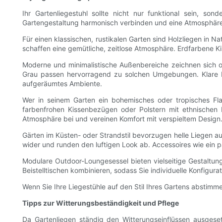
Ihr Gartenliegestuhl sollte nicht nur funktional sein, so
Gartengestaltung harmonisch verbinden und eine Atmosphäre 
Für einen klassischen, rustikalen Garten sind Holzliegen in
schaffen eine gemütliche, zeitlose Atmosphäre. Erdfarbene Ki
Moderne und minimalistische Außenbereiche zeichnen sich o
Grau passen hervorragend zu solchen Umgebungen. Klare Fo
aufgeräumtes Ambiente.
Wer in seinem Garten ein bohemisches oder tropisches Fla
farbenfrohen Kissenbezügen oder Polstern mit ethnischen
Atmosphäre bei und vereinen Komfort mit verspieltem Design
Gärten im Küsten- oder Strandstil bevorzugen helle Liegen a
wider und runden den luftigen Look ab. Accessoires wie ein p
Modulare Outdoor-Loungesessel bieten vielseitige Gestaltun
Beistelltischen kombinieren, sodass Sie individuelle Konfigur
Wenn Sie Ihre Liegestühle auf den Stil Ihres Gartens abstimm
Tipps zur Witterungsbeständigkeit und Pflege
Da Gartenliegen ständig den Witterungseinflüssen ausgese