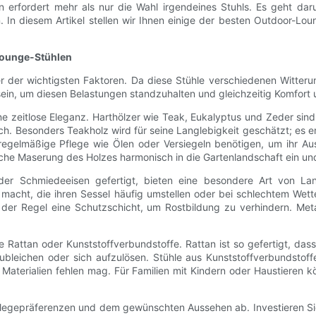
n erfordert mehr als nur die Wahl irgendeines Stuhls. Es geht da
In diesem Artikel stellen wir Ihnen einige der besten Outdoor-Loun
Lounge-Stühlen
ner der wichtigsten Faktoren. Da diese Stühle verschiedenen Witter
ein, um diesen Belastungen standzuhalten und gleichzeitig Komfort
ine zeitlose Eleganz. Harthölzer wie Teak, Eukalyptus und Zeder sind
ch. Besonders Teakholz wird für seine Langlebigkeit geschätzt; es e
 regelmäßige Pflege wie Ölen oder Versiegeln benötigen, um ihr Au
liche Maserung des Holzes harmonisch in die Gartenlandschaft ein un
der Schmiedeeisen gefertigt, bieten eine besondere Art von Lang
e macht, die ihren Sessel häufig umstellen oder bei schlechtem Wet
 der Regel eine Schutzschicht, um Rostbildung zu verhindern. Met
e Rattan oder Kunststoffverbundstoffe. Rattan ist so gefertigt, dass
leichen oder sich aufzulösen. Stühle aus Kunststoffverbundstoffe
Materialien fehlen mag. Für Familien mit Kindern oder Haustieren 
Pflegepräferenzen und dem gewünschten Aussehen ab. Investieren Sie