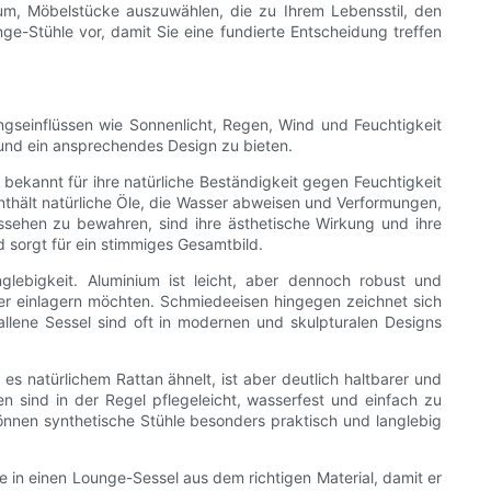
rum, Möbelstücke auszuwählen, die zu Ihrem Lebensstil, den
ge-Stühle vor, damit Sie eine fundierte Entscheidung treffen
ungseinflüssen wie Sonnenlicht, Regen, Wind und Feuchtigkeit
 und ein ansprechendes Design zu bieten.
 bekannt für ihre natürliche Beständigkeit gegen Feuchtigkeit
nthält natürliche Öle, die Wasser abweisen und Verformungen,
ssehen zu bewahren, sind ihre ästhetische Wirkung und ihre
d sorgt für ein stimmiges Gesamtbild.
lebigkeit. Aluminium ist leicht, aber dennoch robust und
ter einlagern möchten. Schmiedeeisen hingegen zeichnet sich
allene Sessel sind oft in modernen und skulpturalen Designs
 es natürlichem Rattan ähnelt, ist aber deutlich haltbarer und
n sind in der Regel pflegeleicht, wasserfest und einfach zu
können synthetische Stühle besonders praktisch und langlebig
 in einen Lounge-Sessel aus dem richtigen Material, damit er