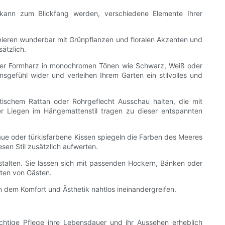
uhl kann zum Blickfang werden, verschiedene Elemente Ihrer
onieren wunderbar mit Grünpflanzen und floralen Akzenten und
ätzlich.
 oder Formharz in monochromen Tönen wie Schwarz, Weiß oder
efühl wider und verleihen Ihrem Garten ein stilvolles und
tischem Rattan oder Rohrgeflecht Ausschau halten, die mit
r Liegen im Hängemattenstil tragen zu dieser entspannten
aue oder türkisfarbene Kissen spiegeln die Farben des Meeres
sen Stil zusätzlich aufwerten.
stalten. Sie lassen sich mit passenden Hockern, Bänken oder
rten von Gästen.
n dem Komfort und Ästhetik nahtlos ineinandergreifen.
chtige Pflege ihre Lebensdauer und ihr Aussehen erheblich