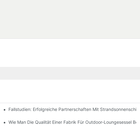
Fallstudien: Erfolgreiche Partnerschaften Mit Strandsonnenschir
chen Bedürfnisse Finden
-Lounge-Stühlen
Wie Man Die Qualität Einer Fabrik Für Outdoor-Loungesessel Beur