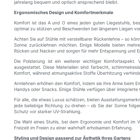
jahrelang bequem und optisch ansprechend bleibt.
Ergonomisches Design und Komfortmerkmale
Komfort ist das A und O eines jeden guten Liegestuhls, be
optimal zu stützen und Beschwerden bei längerem Liegen v
Achten Sie auf Stühle mit verstellbarer Rückenlehne – so könn
Sonne zurücklehnen möchten. Einige Modelle bieten mehrere
Rücken und Nacken und sorgen für mehr Entspannung und E
Die Polsterung ist ein weiterer wichtiger Komfortaspekt.
ausgestattet. Diese Materialien sind farbecht, schimmelre
Komfort, während atmungsaktive Stoffe Überhitzung verhin
Armlehnen erhöhen den Komfort, indem sie Ihre Arme beim En
Handys oder Snacks. Einige Stühle verfügen über integrierte 
Für alle, die etwas Luxus schätzen, bieten Ausstattungsmerk
jede beliebige Richtung zu drehen – ob Sie der Sonne folge
Schutz vor starker UV-Strahlung.
Die Wahl eines Stuhls, bei dem Ergonomie und Komfort im V
Freizeit im Freien zu einer wahrhaft erholsamen Erfahrung.
Styling und Design passend zur Ästhetik Ihres Gartens