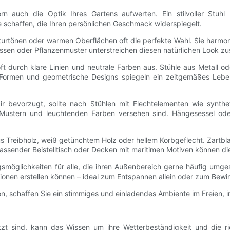
ndern auch die Optik Ihres Gartens aufwerten. Ein stilvoller St
schaffen, die Ihren persönlichen Geschmack widerspiegelt.
 Naturtönen oder warmen Oberflächen oft die perfekte Wahl. Sie harm
ssen oder Pflanzenmuster unterstreichen diesen natürlichen Look zus
ft durch klare Linien und neutrale Farben aus. Stühle aus Metall
rmen und geometrische Designs spiegeln ein zeitgemäßes Lebensg
ir bevorzugt, sollte nach Stühlen mit Flechtelementen wie synthe
 Mustern und leuchtenden Farben versehen sind. Hängesessel ode
.
us Treibholz, weiß getünchtem Holz oder hellem Korbgeflecht. Zartbl
assender Beistelltisch oder Decken mit maritimen Motiven können die
gsmöglichkeiten für alle, die ihren Außenbereich gerne häufig umge
ationen erstellen können – ideal zum Entspannen allein oder zum Bewi
en, schaffen Sie ein stimmiges und einladendes Ambiente im Freien, i
tzt sind, kann das Wissen um ihre Wetterbeständigkeit und die ri