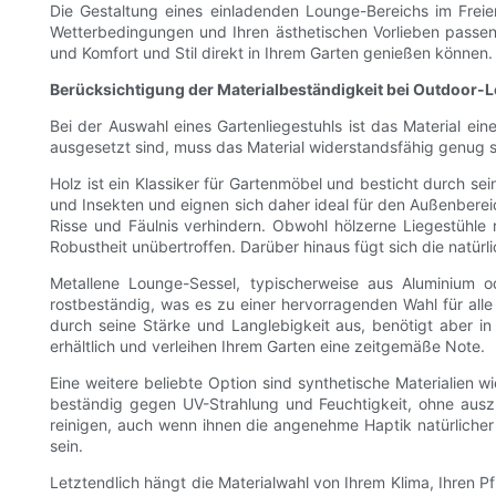
Die Gestaltung eines einladenden Lounge-Bereichs im Freie
Wetterbedingungen und Ihren ästhetischen Vorlieben passen. 
und Komfort und Stil direkt in Ihrem Garten genießen können.
Berücksichtigung der Materialbeständigkeit bei Outdoor-
Bei der Auswahl eines Gartenliegestuhls ist das Material ei
ausgesetzt sind, muss das Material widerstandsfähig genug s
Holz ist ein Klassiker für Gartenmöbel und besticht durch se
und Insekten und eignen sich daher ideal für den Außenberei
Risse und Fäulnis verhindern. Obwohl hölzerne Liegestühle
Robustheit unübertroffen. Darüber hinaus fügt sich die natür
Metallene Lounge-Sessel, typischerweise aus Aluminium o
rostbeständig, was es zu einer hervorragenden Wahl für all
durch seine Stärke und Langlebigkeit aus, benötigt aber in
erhältlich und verleihen Ihrem Garten eine zeitgemäße Note.
Eine weitere beliebte Option sind synthetische Materialien wi
beständig gegen UV-Strahlung und Feuchtigkeit, ohne auszub
reinigen, auch wenn ihnen die angenehme Haptik natürlicher 
sein.
Letztendlich hängt die Materialwahl von Ihrem Klima, Ihren 