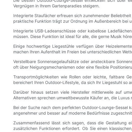
Die besten Outdoor-Lounge-Sessel entwickeln sich über ein
Vergnügen in Ihrem Gartenparadies steigern.
Integrierte Staufächer erfreuen sich zunehmender Beliebthei
praktische Funktion trägt zur Ordnung im Außenbereich bei und
Integrierte USB-Ladeanschlüsse oder kabellose Ladeflächen 
müssen. Diese Funktion ist ideal für alle, die gerne Musik hö
Einige hochwertige Liegestühle verfügen über Heizelement
machen Ihren Aufenthalt im Freien bei unterschiedlichen We
Verstellbare Sonnensegelaufsätze oder ansteckbare Sonnens
oft über Neigungsmechanismen oder eine flexible Positioni
Transportmöglichkeiten wie Rollen oder leichte, faltbare Ge
bereichert Ihren Outdoor-Lifestyle, da sich Ihr Liegestuhl s
Darüber hinaus setzen viele Hersteller mittlerweile auf u
Alternativen sprechen umweltbewusste Käufer an, die Luxus
Bei der Suche nach dem perfekten Outdoor-Lounge-Sessel ka
angenehmer und besser auf moderne Bedürfnisse zugeschnitt
Zusammenfassend lässt sich sagen, dass die Gestaltung ein
zusätzlichen Funktionen erfordert. Ob Sie einen klassischen