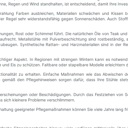
ne, Regen und Wind standhalten, ist entscheidend, damit Ihre Investit
rahlung Farben ausbleichen, Materialien schwächen und Kissen be
der Regel sehr widerstandsfähig gegen Sonnenschäden. Auch Stoff
rmungen, Rost oder Schimmel führt. Die natürlichen Öle von Teak un
aufrecht. Metallstühle mit Pulverbeschichtung sind rostbeständig, 
zubeugen. Synthetische Rattan- und Harzmaterialien sind in der Re
ichtiger Aspekt. In Regionen mit strengen Wintern kann es notwend
nd Eis zu schützen. Faltbare oder stapelbare Modelle erleichtern 
tionalität zu erhalten. Einfache Maßnahmen wie das Abwischen de
emäß den Pflegehinweisen sorgen dafür, dass Ihre Stühle stets 
serscheinungen oder Beschädigungen. Durch das Festziehen von S
s sich kleinere Probleme verschlimmern.
nhaltung geeigneter Pflegemaßnahmen können Sie viele Jahre lang fr