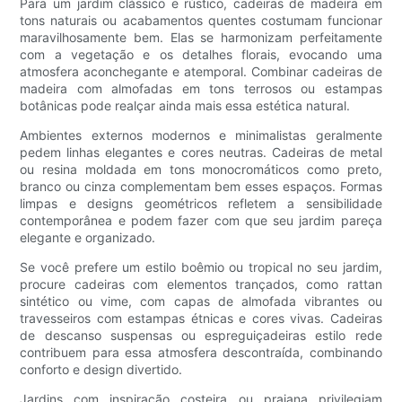
Para um jardim clássico e rústico, cadeiras de madeira em
tons naturais ou acabamentos quentes costumam funcionar
maravilhosamente bem. Elas se harmonizam perfeitamente
com a vegetação e os detalhes florais, evocando uma
atmosfera aconchegante e atemporal. Combinar cadeiras de
madeira com almofadas em tons terrosos ou estampas
botânicas pode realçar ainda mais essa estética natural.
Ambientes externos modernos e minimalistas geralmente
pedem linhas elegantes e cores neutras. Cadeiras de metal
ou resina moldada em tons monocromáticos como preto,
branco ou cinza complementam bem esses espaços. Formas
limpas e designs geométricos refletem a sensibilidade
contemporânea e podem fazer com que seu jardim pareça
elegante e organizado.
Se você prefere um estilo boêmio ou tropical no seu jardim,
procure cadeiras com elementos trançados, como rattan
sintético ou vime, com capas de almofada vibrantes ou
travesseiros com estampas étnicas e cores vivas. Cadeiras
de descanso suspensas ou espreguiçadeiras estilo rede
contribuem para essa atmosfera descontraída, combinando
conforto e design divertido.
Jardins com inspiração costeira ou praiana privilegiam