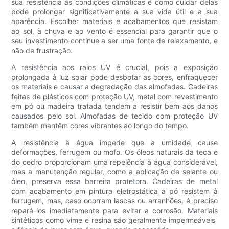
sua resistência às condições climáticas e como cuidar delas
pode prolongar significativamente a sua vida útil e a sua
aparência. Escolher materiais e acabamentos que resistam
ao sol, à chuva e ao vento é essencial para garantir que o
seu investimento continue a ser uma fonte de relaxamento, e
não de frustração.
A resistência aos raios UV é crucial, pois a exposição
prolongada à luz solar pode desbotar as cores, enfraquecer
os materiais e causar a degradação das almofadas. Cadeiras
feitas de plásticos com proteção UV, metal com revestimento
em pó ou madeira tratada tendem a resistir bem aos danos
causados ​​pelo sol. Almofadas de tecido com proteção UV
também mantêm cores vibrantes ao longo do tempo.
A resistência à água impede que a umidade cause
deformações, ferrugem ou mofo. Os óleos naturais da teca e
do cedro proporcionam uma repelência à água considerável,
mas a manutenção regular, como a aplicação de selante ou
óleo, preserva essa barreira protetora. Cadeiras de metal
com acabamento em pintura eletrostática a pó resistem à
ferrugem, mas, caso ocorram lascas ou arranhões, é preciso
repará-los imediatamente para evitar a corrosão. Materiais
sintéticos como vime e resina são geralmente impermeáveis ​​