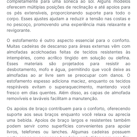
completamente para uma soneca ao sol. Alguns modelos
oferecem múltiplas posições de reclinação e até apoios para
os pés extensíveis, proporcionando suporte para todo o
corpo. Esses ajustes ajudam a reduzir a tensão nas costas e
no pescoço, promovendo uma experiência mais relaxante e
revigorante.
O estofamento é outro aspecto essencial para o conforto.
Muitas cadeiras de descanso para áreas externas vêm com
almofadas acolchoadas feitas de tecidos resistentes às
intempéries, como acrílico tingido em solução ou olefina.
Esses materiais são projetados para resistir ao
desbotamento, mofo e água, permitindo que você deixe as
almofadas ao ar livre sem se preocupar com danos. O
estofamento espesso adiciona maciez, enquanto os tecidos
respiráveis ​​evitam o superaquecimento, mantendo você
fresco em dias quentes. Além disso, as capas de almofada
removíveis e laváveis ​​facilitam a manutenção.
Os apoios de braço contribuem para o conforto, oferecendo
suporte aos seus braços enquanto você relaxa ou aprecia
uma bebida. Apoios de braço largos e resistentes também
podem servir como superfícies convenientes para apoiar
livros, telefones ou lanches. Algumas cadeiras possuem