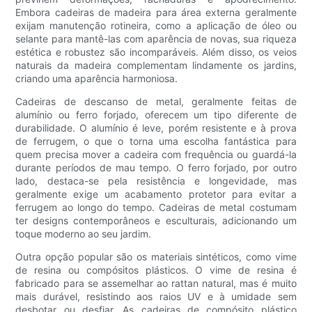
Embora cadeiras de madeira para área externa geralmente
exijam manutenção rotineira, como a aplicação de óleo ou
selante para mantê-las com aparência de novas, sua riqueza
estética e robustez são incomparáveis. Além disso, os veios
naturais da madeira complementam lindamente os jardins,
criando uma aparência harmoniosa.
Cadeiras de descanso de metal, geralmente feitas de
alumínio ou ferro forjado, oferecem um tipo diferente de
durabilidade. O alumínio é leve, porém resistente e à prova
de ferrugem, o que o torna uma escolha fantástica para
quem precisa mover a cadeira com frequência ou guardá-la
durante períodos de mau tempo. O ferro forjado, por outro
lado, destaca-se pela resistência e longevidade, mas
geralmente exige um acabamento protetor para evitar a
ferrugem ao longo do tempo. Cadeiras de metal costumam
ter designs contemporâneos e esculturais, adicionando um
toque moderno ao seu jardim.
Outra opção popular são os materiais sintéticos, como vime
de resina ou compósitos plásticos. O vime de resina é
fabricado para se assemelhar ao rattan natural, mas é muito
mais durável, resistindo aos raios UV e à umidade sem
desbotar ou desfiar. As cadeiras de compósito plástico