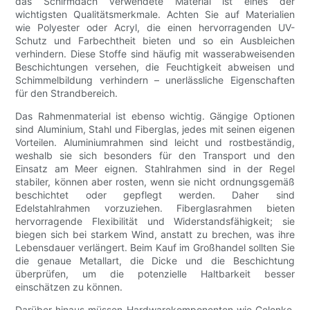
das Schirmdach verwendete Material ist eines der
wichtigsten Qualitätsmerkmale. Achten Sie auf Materialien
wie Polyester oder Acryl, die einen hervorragenden UV-
Schutz und Farbechtheit bieten und so ein Ausbleichen
verhindern. Diese Stoffe sind häufig mit wasserabweisenden
Beschichtungen versehen, die Feuchtigkeit abweisen und
Schimmelbildung verhindern – unerlässliche Eigenschaften
für den Strandbereich.
Das Rahmenmaterial ist ebenso wichtig. Gängige Optionen
sind Aluminium, Stahl und Fiberglas, jedes mit seinen eigenen
Vorteilen. Aluminiumrahmen sind leicht und rostbeständig,
weshalb sie sich besonders für den Transport und den
Einsatz am Meer eignen. Stahlrahmen sind in der Regel
stabiler, können aber rosten, wenn sie nicht ordnungsgemäß
beschichtet oder gepflegt werden. Daher sind
Edelstahlrahmen vorzuziehen. Fiberglasrahmen bieten
hervorragende Flexibilität und Widerstandsfähigkeit; sie
biegen sich bei starkem Wind, anstatt zu brechen, was ihre
Lebensdauer verlängert. Beim Kauf im Großhandel sollten Sie
die genaue Metallart, die Dicke und die Beschichtung
überprüfen, um die potenzielle Haltbarkeit besser
einschätzen zu können.
Darüber hinaus müssen Hardwarekomponenten wie Gelenke,