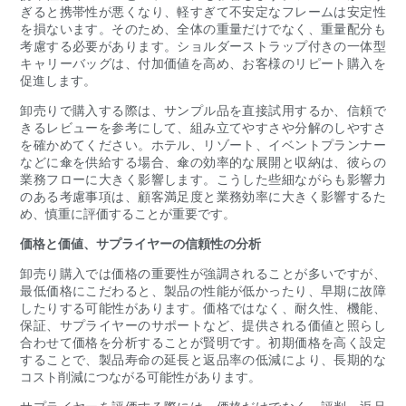
ぎると携帯性が悪くなり、軽すぎて不安定なフレームは安定性
を損ないます。そのため、全体の重量だけでなく、重量配分も
考慮する必要があります。ショルダーストラップ付きの一体型
キャリーバッグは、付加価値を高め、お客様のリピート購入を
促進します。
卸売りで購入する際は、サンプル品を直接試用するか、信頼で
きるレビューを参考にして、組み立てやすさや分解のしやすさ
を確かめてください。ホテル、リゾート、イベントプランナー
などに傘を供給する場合、傘の効率的な展開と収納は、彼らの
業務フローに大きく影響します。こうした些細ながらも影響力
のある考慮事項は、顧客満足度と業務効率に大きく影響するた
め、慎重に評価することが重要です。
価格と価値、サプライヤーの信頼性の分析
卸売り購入では価格の重要性が強調されることが多いですが、
最低価格にこだわると、製品の性能が低かったり、早期に故障
したりする可能性があります。価格ではなく、耐久性、機能、
保証、サプライヤーのサポートなど、提供される価値と照らし
合わせて価格を分析することが賢明です。初期価格を高く設定
することで、製品寿命の延長と返品率の低減により、長期的な
コスト削減につながる可能性があります。