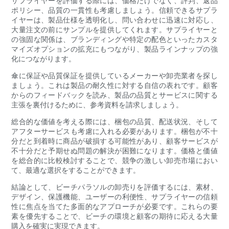
サプライヤーを評価する際には、価格だけでなく、評判、返品
ポリシー、品質の一貫性も考慮しましょう。信頼できるサプラ
イヤーは、製品仕様を透明化し、問い合わせに迅速に対応し、
大量注文の前にサンプルを提供してくれます。サプライヤーと
の強固な関係は、ブランディングや特定の配色といったカスタ
マイズオプションの拡充にもつながり、製品ラインナップの強
化につながります。
傘に保証や品質保証を提供しているメーカーや卸売業者を探し
ましょう。これは製品の耐久性に対する自信の表れです。顧客
からのフィードバックを読み、製品の品質とサービスに関する
主張を裏付けるために、参考資料を請求しましょう。
総合的な価値を考える際には、梱包の品質、配送状況、そして
アフターサービスも考慮に入れる必要があります。梱包が不十
分だと到着時に商品が破損する可能性があり、顧客サービスが
不十分だと予期せぬ問題の解決が困難になります。価格と価値
を総合的に比較検討することで、競争の激しい卸売市場におい
て、最適な選択をすることができます。
結論として、ビーチパラソルの卸売りを評価するには、素材、
デザイン、保護機能、ユーザーの利便性、サプライヤーの信頼
性に焦点を当てた多面的なアプローチが必要です。これらの要
素を優先することで、ビーチの環境と顧客の期待に応える大量
購入を確実に実現できます。