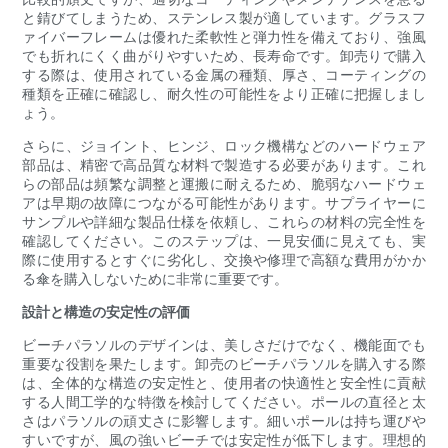
と錆びてしまうため、ステンレス製が適しています。グラスフ
ァイバーフレームは優れた柔軟性と弾力性を備えており、強風
でも折れにくく曲がりやすいため、長寿命です。卸売りで購入
する際は、使用されている金属の種類、厚さ、コーティングの
種類を正確に確認し、耐久性の可能性をより正確に把握しまし
ょう。
さらに、ジョイント、ヒンジ、ロック機構などのハードウェア
部品は、精密で高品質な材料で製造する必要があります。これ
らの部品は頻繁な調整と運搬に耐えるため、脆弱なハードウェ
アは早期の故障につながる可能性があります。サプライヤーに
サンプルや詳細な製品仕様を依頼し、これらの材料の完全性を
確認してください。このステップは、一見安価に見えても、実
際に使用するとすぐに劣化し、交換や修理で高額な費用がかか
る傘を購入しないために非常に重要です。
設計と構造の安定性の評価
ビーチパラソルのデザインは、美しさだけでなく、機能面でも
重要な役割を果たします。卸売のビーチパラソルを購入する際
は、全体的な構造の安定性と、使用者の快適性と安全性に貢献
する人間工学的な特徴を検討してください。ポールの直径と太
さはパラソルの頑丈さに影響します。細いポールは持ち運びや
すいですが、風の強いビーチでは安定性が低下します。理想的