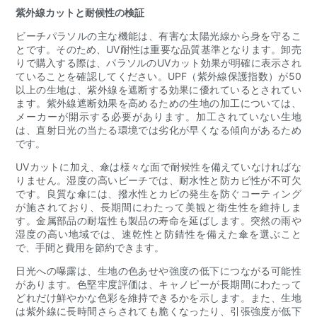
紫外線カットと耐候性の検証
ビーチパラソルの主な機能は、有害な太陽光線から身を守るこ
とです。そのため、UV耐性は重要な品質基準となります。卸売
りで購入する際は、パラソルのUVカット効果が明確に表示され
ていることを確認してください。UPF（紫外線保護指数）が50
以上の生地は、紫外線を遮断する効果に優れているとされてい
ます。紫外線遮断効果を高めるための生地の加工については、
メーカーが開示する必要があります。加工されていない生地
は、直射日光の当たる環境では劣化が早くなる傾向があるため
です。
UVカットに加え、傘は様々な面で耐候性を備えていなければな
りません。湿度の高いビーチでは、耐水性と防カビ性が不可欠
です。良質な傘には、撥水性とカビの発生を防ぐコーティング
が施されており、長期間にわたって美観と衛生性を維持しま
す。金属部品の耐塩性も製品の寿命を延ばします。突然の雨や
湿度の高い地域では、速乾性と防錆性を備えた傘を選ぶこと
で、手間と費用を節約できます。
日光への曝露は、生地の色あせや強度の低下につながる可能性
があります。色堅牢度評価は、キャノピーが長期間にわたって
どれだけ鮮やかな色彩を維持できるかを示します。また、生地
は紫外線に長時間さらされても脆くなったり、引張強度が低下