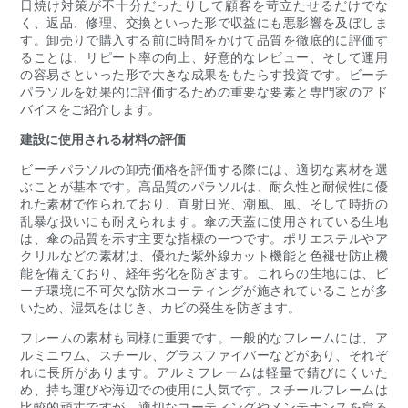
日焼け対策が不十分だったりして顧客を苛立たせるだけでな
く、返品、修理、交換といった形で収益にも悪影響を及ぼしま
す。卸売りで購入する前に時間をかけて品質を徹底的に評価す
ることは、リピート率の向上、好意的なレビュー、そして運用
の容易さといった形で大きな成果をもたらす投資です。ビーチ
パラソルを効果的に評価するための重要な要素と専門家のアド
バイスをご紹介します。
建設に使用される材料の評価
ビーチパラソルの卸売価格を評価する際には、適切な素材を選
ぶことが基本です。高品質のパラソルは、耐久性と耐候性に優
れた素材で作られており、直射日光、潮風、風、そして時折の
乱暴な扱いにも耐えられます。傘の天蓋に使用されている生地
は、傘の品質を示す主要な指標の一つです。ポリエステルやア
クリルなどの素材は、優れた紫外線カット機能と色褪せ防止機
能を備えており、経年劣化を防ぎます。これらの生地には、ビ
ーチ環境に不可欠な防水コーティングが施されていることが多
いため、湿気をはじき、カビの発生を防ぎます。
フレームの素材も同様に重要です。一般的なフレームには、ア
ルミニウム、スチール、グラスファイバーなどがあり、それぞ
れに長所があります。アルミフレームは軽量で錆びにくいた
め、持ち運びや海辺での使用に人気です。スチールフレームは
比較的頑丈ですが、適切なコーティングやメンテナンスを怠る