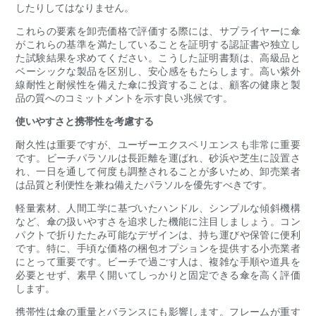
したりしてはなりません。
これらの要素を卸売価格で評価する際には、サプライヤーに傘
がこれらの基準を満たしていることを証明する認証書や独立し
た試験結果を求めてください。こうした証明書類は、高級品と
ベーシックな製品を区別し、安心感をもたらします。高い紫外
線耐性と耐候性を備えた傘に投資することは、顧客の健康と製
品の質へのコミットメントを示す良い兆候です。
使いやすさと携帯性を考慮する
耐久性は重要ですが、ユーザーエクスペリエンスも非常に重要
です。ビーチパラソルは長距離を運ばれ、砂浜や芝生に設置さ
れ、一日を通して何度も調整されることが多いため、卸売業者
は品質と利便性を兼ね備えたパラソルを優先すべきです。
軽量素材、人間工学に基づいたハンドル、シンプルな傾斜機構
など、傘の扱いやすさを追求した機能に注目しましょう。コン
パクトで折りたたみ可能なデザインは、持ち運びや保管に便利
です。特に、手頃な価格の梱包オプションを提供する小売業者
にとって重要です。ビーチで過ごす人は、複雑な手順や道具を
必要とせず、素早く開いてしっかりと固定できる傘を高く評価
します。
携帯性は傘の重量とバランスにも影響します。フレームが重す