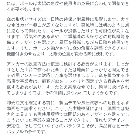
には、ポールは太陽の角度や使用者の身長に合わせて調整でき
る必要があります。
傘の形状とサイズは、日陰の確保と耐風性に影響します。大き
な傘はカバー範囲が広くなりますが、突風時には帆のように風
に逆らって倒れたり、ポールが損傷したりする可能性が高くな
ります。通気性のある傘や、二重構造の天板などの耐風機能を
備えたデザインを選ぶと、風圧を軽減しながら日陰を確保でき
ます。また、ポールを動かさずに傘の角度を調整できるチルト
機能付きの傘もあり、太陽の位置が変わる際に便利です。
アンカーの設置方法は慎重に検討する必要があります。しっか
りとした土台で作られた傘、または地面にしっかりと固定でき
る砂用アンカーに対応した傘を選びましょう。傘を販売する小
売店や事業者は、顧客が傘をしっかりと固定できる容易さを考
慮する必要があります。たとえ高級な傘でも、簡単に飛ばされ
てしまうようでは、その価値は損なわれてしまうからです。
卸売注文を確定する前に、製品デモや風圧試験への耐性を示す
動画をご請求ください。こうした実地検証により、紙面では魅
力的に見えても実使用環境では問題のあるデザインを選んでし
まうといった事態を避けることができます。優れたデザイン、
安定性、そして使いやすさのバランスこそが、高品質なビーチ
パラソルの条件です。