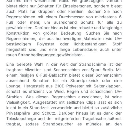
Schirms eine wesentliche Rolle. Ein großzügiges Vordach
bietet nicht nur Schatten für Einzelpersonen, sondern bietet
auch Platz für Gruppen oder Familien. Suchen Sie nach
Regenschirmen mit einem Durchmesser von mindestens 6
Fuß oder mehr, um ausreichend Schutz für alle zu
gewährleisten. Darüber hinaus ist eine robuste und langlebige
Konstruktion von größter Bedeutung. Suchen Sie nach
Regenschirmen, die aus hochwertigen Materialien wie UV-
beständigem Polyester oder lichtbeständigem Stoff
hergestellt sind und eine lange Lebensdauer auch unter
rauen Strandbedingungen gewährleisten.
Eine beliebte Wahl in der Welt der Strandschirme ist der
tragbare Allwetter- und Sonnenschirm von Sport-Brella. Mit
einem riesigen 8-Fuß-Baldachin bietet dieser Sonnenschirm
ausreichend Schatten für ein Strandpicknick oder eine
Lounge. Hergestellt aus 210D-Polyester mit Seitenklappen,
schützt es effizient vor Wind, Regen und schädlichen UV-
Strahlen. Was diesen Regenschirm auszeichnet, ist seine
Vielseitigkeit. Ausgestattet mit seitlichen Clips lässt es sich
leicht in ein Strandzelt verwandeln und bietet so zusätzliche
Privatsphäre und Schutz. Darüber hinaus ist es dank der
Teleskopstange und der mitgelieferten Tragetasche äußerst
tragbar, sodass Strandbesucher es mühelos an den