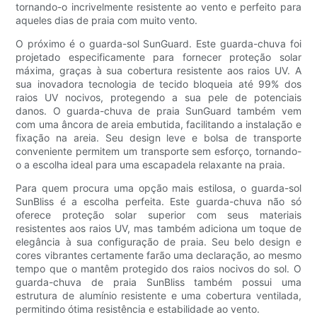
tornando-o incrivelmente resistente ao vento e perfeito para
aqueles dias de praia com muito vento.
O próximo é o guarda-sol SunGuard. Este guarda-chuva foi
projetado especificamente para fornecer proteção solar
máxima, graças à sua cobertura resistente aos raios UV. A
sua inovadora tecnologia de tecido bloqueia até 99% dos
raios UV nocivos, protegendo a sua pele de potenciais
danos. O guarda-chuva de praia SunGuard também vem
com uma âncora de areia embutida, facilitando a instalação e
fixação na areia. Seu design leve e bolsa de transporte
conveniente permitem um transporte sem esforço, tornando-
o a escolha ideal para uma escapadela relaxante na praia.
Para quem procura uma opção mais estilosa, o guarda-sol
SunBliss é a escolha perfeita. Este guarda-chuva não só
oferece proteção solar superior com seus materiais
resistentes aos raios UV, mas também adiciona um toque de
elegância à sua configuração de praia. Seu belo design e
cores vibrantes certamente farão uma declaração, ao mesmo
tempo que o mantêm protegido dos raios nocivos do sol. O
guarda-chuva de praia SunBliss também possui uma
estrutura de alumínio resistente e uma cobertura ventilada,
permitindo ótima resistência e estabilidade ao vento.