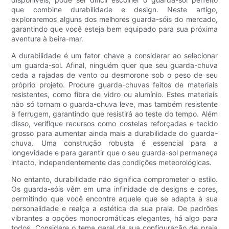
que combine durabilidade e design. Neste artigo,
exploraremos alguns dos melhores guarda-sóis do mercado,
garantindo que você esteja bem equipado para sua próxima
aventura à beira-mar.
A durabilidade é um fator chave a considerar ao selecionar
um guarda-sol. Afinal, ninguém quer que seu guarda-chuva
ceda a rajadas de vento ou desmorone sob o peso de seu
próprio projeto. Procure guarda-chuvas feitos de materiais
resistentes, como fibra de vidro ou alumínio. Estes materiais
não só tornam o guarda-chuva leve, mas também resistente
à ferrugem, garantindo que resistirá ao teste do tempo. Além
disso, verifique recursos como costelas reforçadas e tecido
grosso para aumentar ainda mais a durabilidade do guarda-
chuva. Uma construção robusta é essencial para a
longevidade e para garantir que o seu guarda-sol permaneça
intacto, independentemente das condições meteorológicas.
No entanto, durabilidade não significa comprometer o estilo.
Os guarda-sóis vêm em uma infinidade de designs e cores,
permitindo que você encontre aquele que se adapta à sua
personalidade e realça a estética da sua praia. De padrões
vibrantes a opções monocromáticas elegantes, há algo para
todos. Considere o tema geral da sua configuração de praia