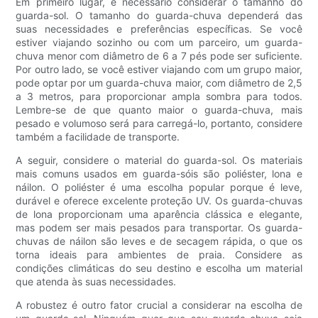
Em primeiro lugar, é necessário considerar o tamanho do
guarda-sol. O tamanho do guarda-chuva dependerá das
suas necessidades e preferências específicas. Se você
estiver viajando sozinho ou com um parceiro, um guarda-
chuva menor com diâmetro de 6 a 7 pés pode ser suficiente.
Por outro lado, se você estiver viajando com um grupo maior,
pode optar por um guarda-chuva maior, com diâmetro de 2,5
a 3 metros, para proporcionar ampla sombra para todos.
Lembre-se de que quanto maior o guarda-chuva, mais
pesado e volumoso será para carregá-lo, portanto, considere
também a facilidade de transporte.
A seguir, considere o material do guarda-sol. Os materiais
mais comuns usados ​​em guarda-sóis são poliéster, lona e
náilon. O poliéster é uma escolha popular porque é leve,
durável e oferece excelente proteção UV. Os guarda-chuvas
de lona proporcionam uma aparência clássica e elegante,
mas podem ser mais pesados ​​para transportar. Os guarda-
chuvas de náilon são leves e de secagem rápida, o que os
torna ideais para ambientes de praia. Considere as
condições climáticas do seu destino e escolha um material
que atenda às suas necessidades.
A robustez é outro fator crucial a considerar na escolha de