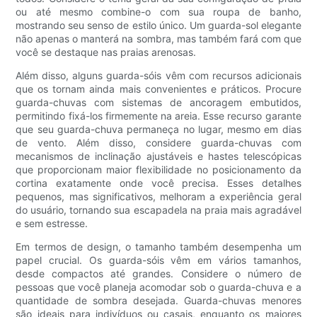
ou até mesmo combine-o com sua roupa de banho,
mostrando seu senso de estilo único. Um guarda-sol elegante
não apenas o manterá na sombra, mas também fará com que
você se destaque nas praias arenosas.
Além disso, alguns guarda-sóis vêm com recursos adicionais
que os tornam ainda mais convenientes e práticos. Procure
guarda-chuvas com sistemas de ancoragem embutidos,
permitindo fixá-los firmemente na areia. Esse recurso garante
que seu guarda-chuva permaneça no lugar, mesmo em dias
de vento. Além disso, considere guarda-chuvas com
mecanismos de inclinação ajustáveis ​​e hastes telescópicas
que proporcionam maior flexibilidade no posicionamento da
cortina exatamente onde você precisa. Esses detalhes
pequenos, mas significativos, melhoram a experiência geral
do usuário, tornando sua escapadela na praia mais agradável
e sem estresse.
Em termos de design, o tamanho também desempenha um
papel crucial. Os guarda-sóis vêm em vários tamanhos,
desde compactos até grandes. Considere o número de
pessoas que você planeja acomodar sob o guarda-chuva e a
quantidade de sombra desejada. Guarda-chuvas menores
são ideais para indivíduos ou casais, enquanto os maiores