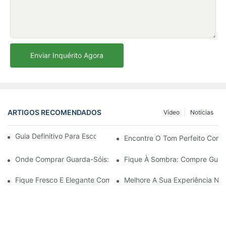
Enviar Inquérito Agora
ARTIGOS RECOMENDADOS
Vídeo
Notícias
Guia Definitivo Para Escolher O Guarda-Sol Perfeito
Encontre O Tom Perfeito Com
Onde Comprar Guarda-Sóis: As Melhores Lojas Para Suas Nece
Fique À Sombra: Compre Guar
Fique Fresco E Elegante Com Os Melhores Guarda-Sóis: Principa
Melhore A Sua Experiência Na