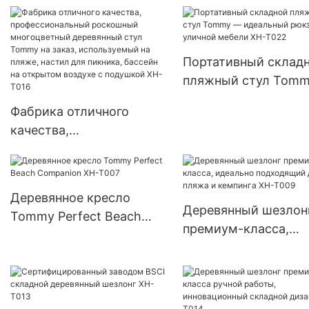
Портативный склад
пляжный стул Tom
идеальный рюкзак 
Фабрика отличного
уличной мебели XH
качества,
профессиональный
роскошный
многоцветный
Деревянное кресло
деревянный стул Tommy
Деревянный шезлон
Tommy Perfect Beach
на заказ, используемый
премиум-класса,
Companion XH-T007
на пляже, настил для
идеально подходящ
пикника, бассейн на
для пляжа и кемпин
открытом воздухе с
XH-T009
подушкой XH-T016