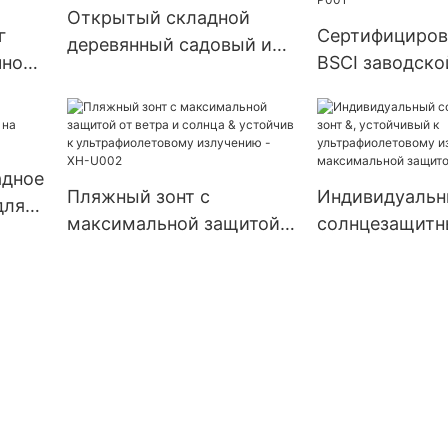
работы XH-T.0
Открытый складной
г
Сертифициров
деревянный садовый и
чной
BSCI заводско
пляжный стул у бассейна
нный
компактный и 
XH-S006
-
деревянный ст
кемпинга XH-P
адное
Пляжный зонт с
Индивидуаль
для
максимальной защитой
солнцезащитны
-
от ветра и солнца &
устойчивый к
устойчив к
ультрафиолет
ультрафиолетовому
излучению, с
излучению - XH-U002
максимальной
XH-U003