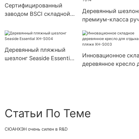
Сертифицированный
Деревянный шезлон
заводом BSCI складной
премиум-класса ру
деревянный шезлонг XH-
работы, инновацио
T013
складной дизайн XH
T014
Деревянный пляжный
Инновационное скл
шезлонг Seaside Essential
деревянное кресло 
XH-S004
отдыха на пляже XH
S003
Статьи По Теме
СЮАНХЭН очень силен в R&D