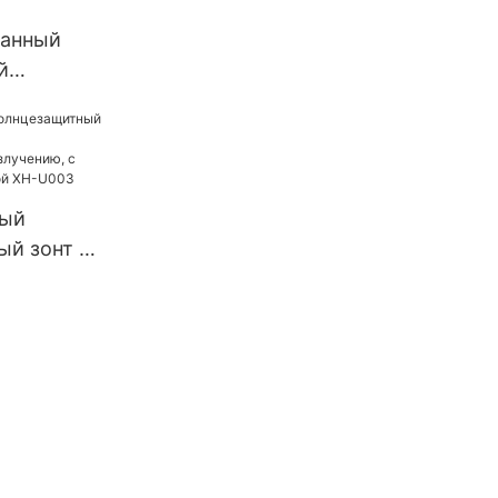
11
анный
й
легкий
ул для
001
ный
й зонт &,
овому
 защитой