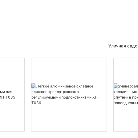
как чистым спокойствием.
ваш визит на пляж поистине 
иняйтесь к нам, мы
Приготовьтесь быть очарован
р пляжного кресла Tommy и
перенесенными в царство вы
у оно просто необходимо для
морского совершенства, когд
ющего пляжного отдыха.
погружаемся в искусство ом
побережья.
Уличная садо
 кресло Tommy Beach Chair:
бя максимальным отдыхом на
Откройте для себя кресло To
гу.
идеальный пляжный аксессуа
 кресло Tommy Beach Chair:
Представьте себя на чистейш
бя максимальным отдыхом на
пляже, под шум нежных волн,
гу.
разбивающихся о берег, и теп
целующее вашу кожу. Единств
не хватает, это идеального ме
ходит до пляжного отдыха,
расслабиться и насладиться к
нится с ощущением того, что
окружающей среды. Именно з
ься в удобное кресло и
помощь приходит кресло Tomm
в красоту песчаного берега.
идеальный пляжный аксессуа