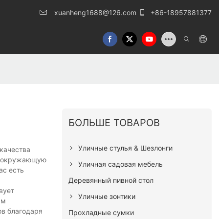
xuanheng1688@126.com
+86-18957881377
БОЛЬШЕ ТОВАРОВ
Уличные стулья & Шезлонги
 качества
на окружающую
Уличная садовая мебель
ас есть
Деревянный пивной стол
вует
Уличные зонтики
ым
ов благодаря
Прохладные сумки