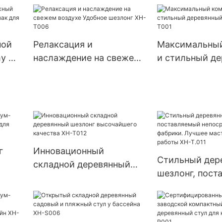
замены прода
XH-S011
открытом воз
деревянный с
шезлонг XH-S
ной
Релаксация и
Максимальны
my —
наслаждение на свежем
и стильный д
для
воздухе Удобное
шезлонг XH-T
-T022
шезлонг XH-T006
г
Инновационный
Стильный дер
складной деревянный
шезлонг, пост
ий
шезлонг высочайшего
непосредствен
га
качества XH-T012
фабрики. Луч
мастерство р