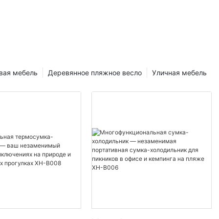
незабываемым.
ными и
сшего
а мы глубже
оложения
вая мебель
Деревянное пляжное весло
Уличная мебель
mmy:
р
ем песчаном
лое солнце,
енное, чего
ста, чтобы
расотой
десь на
y Chair —
р,