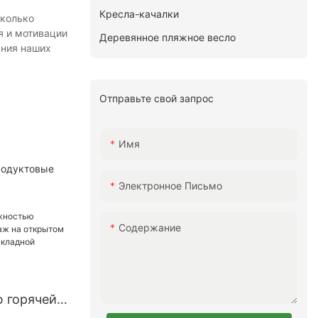
Кресла-качалки
сколько
я и мотивации
Деревянное пляжное весло
ания наших
Отправьте свой запрос
Имя
родуктовые
Электронное Письмо
Содержание
 горячей