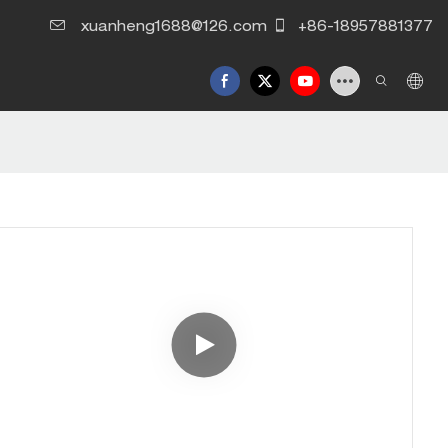
xuanheng1688@126.com
+86-18957881377