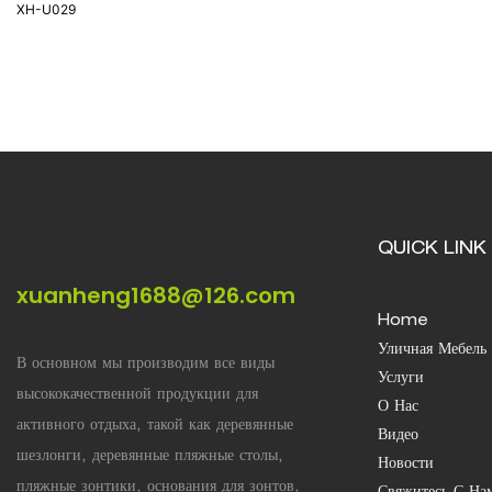
QUICK LINK
xuanheng1688@126.com
Home
Уличная Мебель
В основном мы производим все виды
Услуги
высококачественной продукции для
О Нас
активного отдыха, такой как деревянные
Видео
шезлонги, деревянные пляжные столы,
Новости
пляжные зонтики, основания для зонтов,