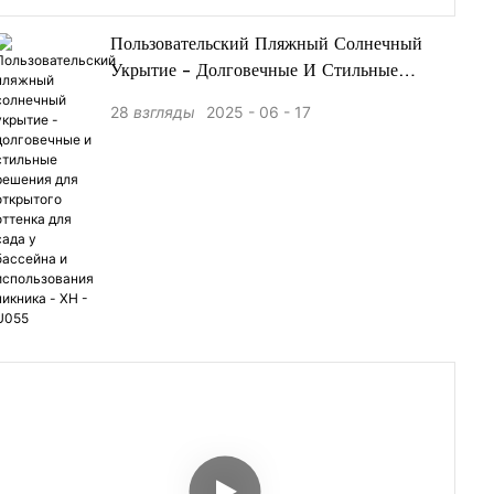
Пользовательский Пляжный Солнечный
Укрытие - Долговечные И Стильные
Решения Для Открытого Оттенка Для Сада
28
взгляды
2025
06
17
У Бассейна И Использования Пикника -
XH -U055