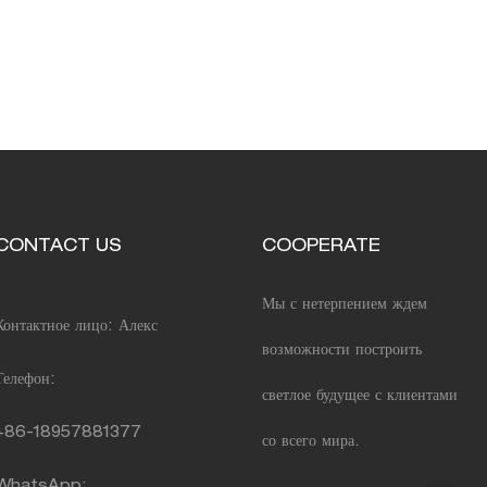
CONTACT US
COOPERATE
Мы с нетерпением ждем
Контактное лицо: Алекс
возможности построить
Телефон:
светлое будущее с клиентами
+86-18957881377
со всего мира.
WhatsApp: