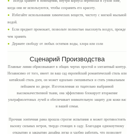
●
Всегда храните в помещении, внутри корпуса переноски в сухой зоне,
когда они не используются, чтобы сохранить его красоту.
●
Избегайте использования химических веществ, чистоту с мягкой мыльной
водой.
●
Если предмет промокает, позвольте полностью высохнуть воздух, прежде
чем хранить
●
Держите свободу от любых остатков воды, хлора или соли
Сценарий Производства
Плавные линии обрисовывают в общих чертах простой и элегантный контур.
Независимо от того, имеет ли ваш сад европейский романтический стиль или
китайский стиль дзен, он может идеально смешиваться и стать уникальным
пейзажем во дворе. Изготовленная из тщательно выбранной
высококачественной ткани, она эффективно блокирует вторжение
ультрафиолетовых лучей и обеспечивает внимательную защиту для кожи вас
и вашей семьи.
Прочная зонтичная рама прошла строгие испытания и может противостоять
вызову сильных ветров, твердо стоящих в саду. Благодаря однокнутному
открытию и закрытию дизайна легко и удобно работать, что позволяет