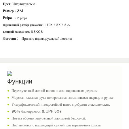
Цвет:
Индивидуально
Размер :
3M
Ребра :
8 ребра
Одиночный размер упаковки :
149X14.5X14.5 см
Единый весовой вес:
6.5KGS
Логотип :
Принять индивидуальный логотип
Функции
●
Переглученный лесной полюс с ламинированным деревом.
●
Морская классная рука полированная алюминиевая шарнир и ручка.
●
Ультрафиолетовый и водостойкий навес с ребрами стекловолокна.
●
98% блокируются & UPF 50+.
●
Повеса обрезан натуральной хлопковой бахромой.
●
Поставляется с подходящей сумкой для перевозчика холста.