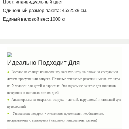
Цвет: индивидуальный цвет
Одиночный размер пакета: 45x25x9 см.
Единый валовой вес: 1000 кг
Идеально Подходит Для
●
Веселье на солнце: принесите эту веселую игру на пляже на следующем
летнем прогулке или отпуска. Пляжные теннисные ракетки и мячи-это игра
из 2 человек для детей и взрослых. Это идеальное занятие для пикников,
вечеринок и песчаных летних дней.
●
Авантюристы на открытом воздухе - легкий, нерушимый и стильный для
путешествий
●
Уникальные подарки - элегантная презентация, необязательно
настраиваемая с гравюрами (например, инициалами, датами)