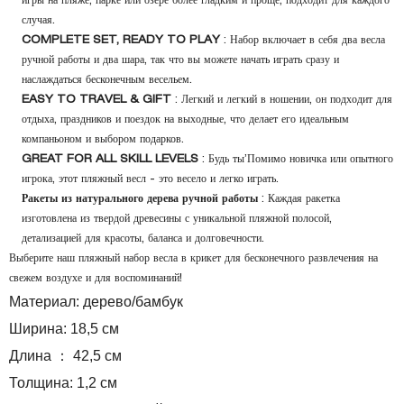
игры на пляже, парке или озере более гладким и проще, подходит для каждого
случая.
COMPLETE SET, READY TO PLAY
: Набор включает в себя два весла
ручной работы и два шара, так что вы можете начать играть сразу и
наслаждаться бесконечным весельем.
EASY TO TRAVEL & GIFT
: Легкий и легкий в ношении, он подходит для
отдыха, праздников и поездок на выходные, что делает его идеальным
компаньоном и выбором подарков.
GREAT FOR ALL SKILL LEVELS
: Будь ты’Помимо новичка или опытного
игрока, этот пляжный весл - это весело и легко играть.
Ракеты из натурального дерева ручной работы
: Каждая ракетка
изготовлена ​​из твердой древесины с уникальной пляжной полосой,
детализацией для красоты, баланса и долговечности.
Выберите наш пляжный набор весла в крикет для бесконечного развлечения на
свежем воздухе и для воспоминаний!
Материал: дерево/бамбук
Ширина: 18,5 см
Длина ： 42,5 см
Толщина: 1,2 см