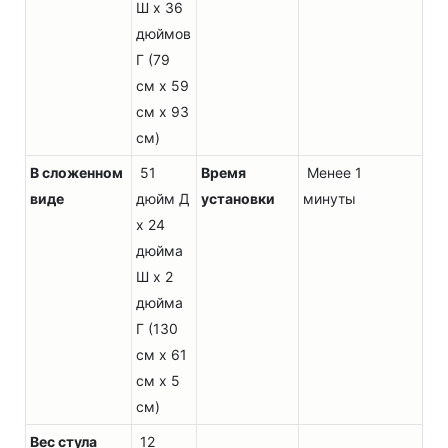
Ш x 36
дюймов
Г (79
см x 59
см x 93
см)
В сложенном
51
Время
Менее 1
виде
дюйм Д
установки
минуты
x 24
дюйма
Ш x 2
дюйма
Г (130
см x 61
см x 5
см)
Вес стула
12