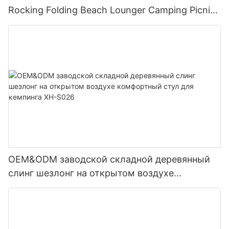
Rocking Folding Beach Lounger Camping Picnic
Chairs Used on Picnic Lawn Pool Garden
Outdoor XH-S027
OEM&ODM заводской складной деревянный
слинг шезлонг на открытом воздухе
комфортный стул для кемпинга XH-S026