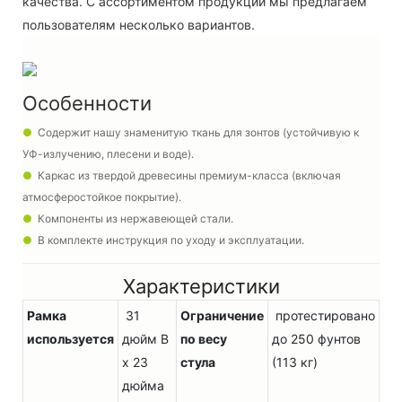
качества. С ассортиментом продукции мы предлагаем
пользователям несколько вариантов.
Особенности
●
Содержит нашу знаменитую ткань для зонтов (устойчивую к
УФ-излучению, плесени и воде).
●
Каркас из твердой древесины премиум-класса (включая
атмосферостойкое покрытие).
●
Компоненты из нержавеющей стали.
●
В комплекте инструкция по уходу и эксплуатации.
Характеристики
Рамка
31
Ограничение
протестировано
используется
дюйм В
по весу
до 250 фунтов
x 23
стула
(113 кг)
дюйма