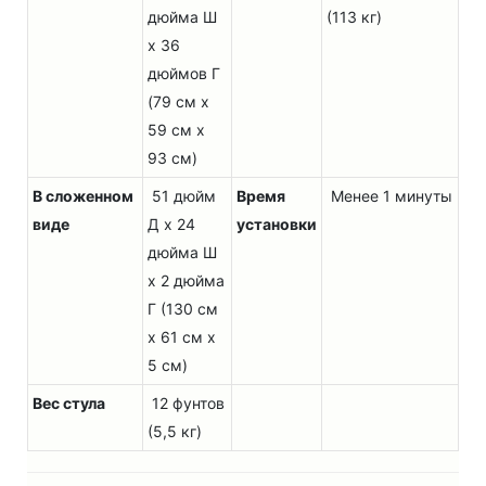
дюйма Ш
(113 кг)
x 36
дюймов Г
(79 см x
59 см x
93 см)
В сложенном
51 дюйм
Время
Менее 1 минуты
виде
Д x 24
установки
дюйма Ш
x 2 дюйма
Г (130 см
x 61 см x
5 см)
Вес стула
12 фунтов
(5,5 кг)