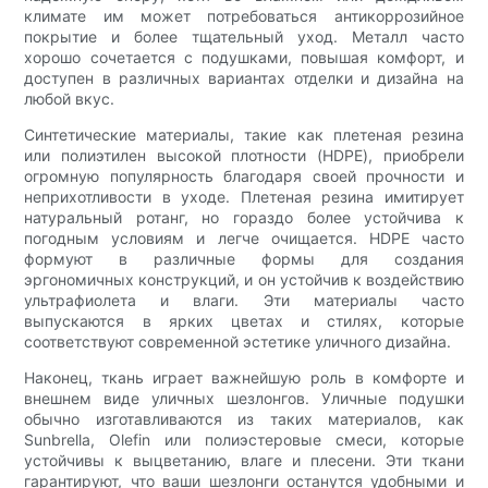
климате им может потребоваться антикоррозийное
покрытие и более тщательный уход. Металл часто
хорошо сочетается с подушками, повышая комфорт, и
доступен в различных вариантах отделки и дизайна на
любой вкус.
Синтетические материалы, такие как плетеная резина
или полиэтилен высокой плотности (HDPE), приобрели
огромную популярность благодаря своей прочности и
неприхотливости в уходе. Плетеная резина имитирует
натуральный ротанг, но гораздо более устойчива к
погодным условиям и легче очищается. HDPE часто
формуют в различные формы для создания
эргономичных конструкций, и он устойчив к воздействию
ультрафиолета и влаги. Эти материалы часто
выпускаются в ярких цветах и ​​стилях, которые
соответствуют современной эстетике уличного дизайна.
Наконец, ткань играет важнейшую роль в комфорте и
внешнем виде уличных шезлонгов. Уличные подушки
обычно изготавливаются из таких материалов, как
Sunbrella, Olefin или полиэстеровые смеси, которые
устойчивы к выцветанию, влаге и плесени. Эти ткани
гарантируют, что ваши шезлонги останутся удобными и