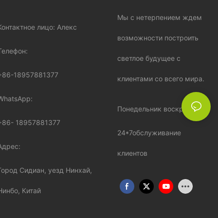
Мы с нетерпением ждем
Контактное лицо: Алекс
возможности построить
Телефон:
светлое будущее с
+86-18957881377
клиентами со всего мира.
WhatsApp:
Понедельник воскресенье:
+86-
18957881377
24*7обслуживание
Адрес:
клиентов
Город Сидиан, уезд Нинхай,
Нинбо, Китай