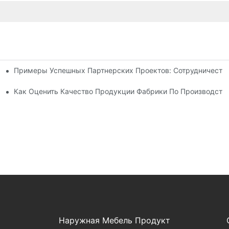
Примеры Успешных Партнерских Проектов: Сотрудничеств
ля Нужд Вашего Бизнеса
ву Шезлонгов Для Отдыха На Открытом Воздухе.
Как Оценить Качество Продукции Фабрики По Производств
Наружная Мебель Продукт