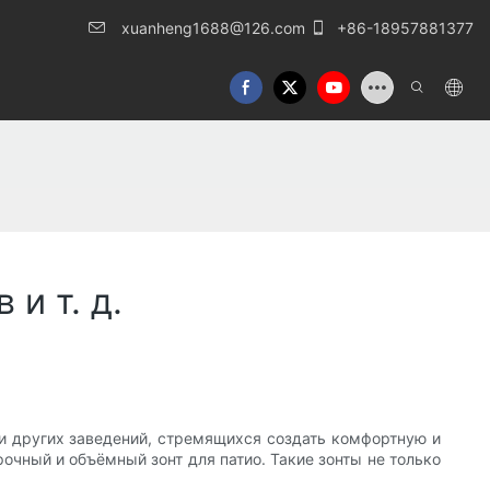
xuanheng1688@126.com
+86-18957881377
и т. д.
 и других заведений, стремящихся создать комфортную и
чный и объёмный зонт для патио. Такие зонты не только