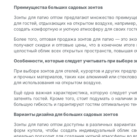
Преимущества больших садовых зонтов
Зонты для патио оптом предлагают множество преимущес
для гостей, отдыхающих на открытом воздухе, например, 
создать комфортную и уютную атмосферу для своих гост
Более того, оптовая продажа зонтов для патио — это э
получают скидки и оптовые цены, что в конечном итоге
целостный облик всех открытых пространств, повышая 
Особенности, которые следует учитывать при выборе з
При выборе зонтов для отелей, курортов и других предп
и прочных материалов, таких как алюминий или стеклово
для использования на открытом воздухе.
Ещё одна важная характеристика, которую следует учи
затенять гостей. Кроме того, стоит подумать о наличии
большую гибкость и гарантируют гостям оптимальную тен
Варианты дизайна для больших садовых зонтов
Зонты для патио оптом доступны в различных вариантах
форм купола, чтобы создать индивидуальный облик св
идеально подходит для создания уютной атмосферы во в