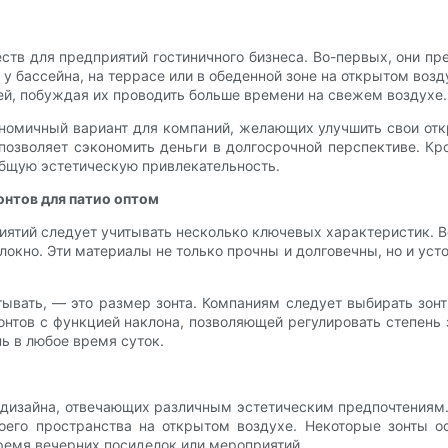
тв для предприятий гостиничного бизнеса. Во-первых, они пр
у бассейна, на террасе или в обеденной зоне на открытом возд
ей, побуждая их проводить больше времени на свежем воздухе.
кономичный вариант для компаний, желающих улучшить свои от
 позволяет сэкономить деньги в долгосрочной перспективе. Кр
общую эстетическую привлекательность.
онтов для патио оптом
риятий следует учитывать несколько ключевых характеристик.
локно. Эти материалы не только прочны и долговечны, но и уст
тывать, — это размер зонта. Компаниям следует выбирать зон
 зонтов с функцией наклона, позволяющей регулировать степень
ь в любое время суток.
 дизайна, отвечающих различным эстетическим предпочтениям.
оего пространства на открытом воздухе. Некоторые зонты о
ремя вечерних посиделок или мероприятий.