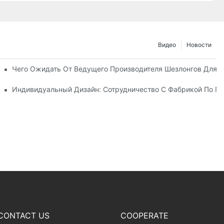
Видео
Новости
о С Дистрибьюторами Пляжных Зонтов
Чего Ожидать От Ведущего Производителя Шезлонгов Для 
у Шезлонгов Для Отдыха На Открытом Воздухе
Индивидуальный Дизайн: Сотрудничество С Фабрикой По Пр
CONTACT US
COOPERATE