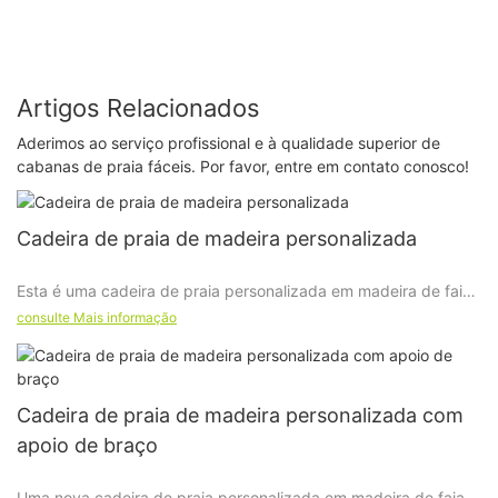
Artigos Relacionados
Aderimos ao serviço profissional e à qualidade superior de
cabanas de praia fáceis. Por favor, entre em contato conosco!
Cadeira de praia de madeira personalizada
Esta é uma cadeira de praia personalizada em madeira de faia
e tecido Oxford/poliéster com revestimento impermeável.
consulte Mais informação
Foram necessários um total de 40 dias desde os desenhos até
a finalização do projeto e, em seguida, até a produção em
Cadeira de praia de madeira personalizada com
massa do produto.
apoio de braço
Uma nova cadeira de praia personalizada em madeira de faia,