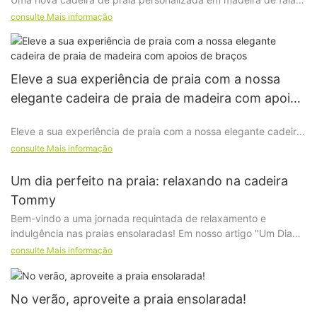
Da qualidade à comunicação detalhada, garantimos a
em tecido Oxford/poliéster, com revestimento impermeável.
satisfação do cliente.
consulte Mais informação
O cliente forneceu desenhos impressos, que levaram um total
de 35 dias desde o projeto até a finalização, até a produção
Eleve a sua experiência de praia com a nossa
em massa de molduras de madeira e até o carregamento e
elegante cadeira de praia de madeira com apoios
envio do contêiner.
de braços
Eleve a sua experiência de praia com a nossa elegante cadeira
de praia de madeira com apoios de braços
A sua satisfação é o nosso objetivo e iremos prestar um
consulte Mais informação
excelente serviço e serviço pós-venda.
Um dia perfeito na praia: relaxando na cadeira
À medida que os dias ensolarados do verão se aproximam, é
Tommy
hora de se preparar e aproveitar ao máximo suas visitas à
Bem-vindo à sua consulta e cooperação.
Bem-vindo a uma jornada requintada de relaxamento e
praia. Apresentamos nosso mais novo produto, a Cadeira de
indulgência nas praias ensolaradas! Em nosso artigo "Um Dia
Praia de Madeira com Braços, projetada para aprimorar sua
Perfeito na Praia: Relaxando na Cadeira Tommy", convidamos
experiência na praia e ao mesmo tempo proporcionar conforto
consulte Mais informação
você a escapar da monotonia do dia a dia e mergulhar no oásis
e estilo incomparáveis. Vamos mergulhar nas características e
de tranquilidade de uma escapada na praia. Descubra os
benefícios que tornam esta cadeira obrigatória para qualquer
segredos por trás da sempre reconfortante Cadeira Tommy,
banhista.
No verão, aproveite a praia ensolarada!
enquanto revelamos como ela pode elevar sua experiência na