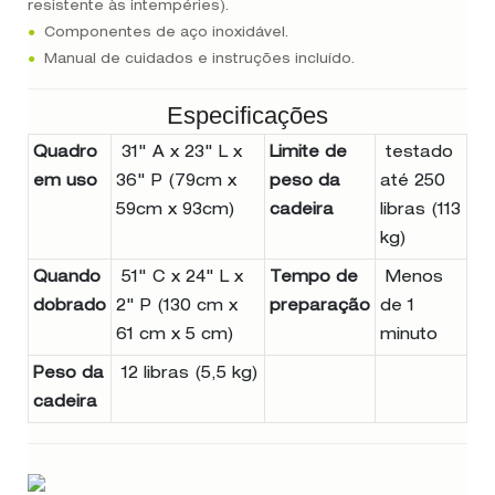
resistente às intempéries).
●
Componentes de aço inoxidável.
●
Manual de cuidados e instruções incluído.
Especificações
Quadro
31" A x 23" L x
Limite de
testado
em uso
36" P (79cm x
peso da
até 250
59cm x 93cm)
cadeira
libras (113
kg)
Quando
51" C x 24" L x
Tempo de
Menos
dobrado
2" P (130 cm x
preparação
de 1
61 cm x 5 cm)
minuto
Peso da
12 libras (5,5 kg)
cadeira