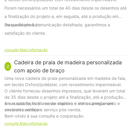
Foram necessários um total de 40 dias desde os desenhos até
a finalização do projeto e, em seguida, até a produção em
massa do produto.
Da qualidade à comunicação detalhada, garantimos a
satisfação do cliente.
consulte Mais informação
Cadeira de praia de madeira personalizada
2
com apoio de braço
Uma nova cadeira de praia personalizada em madeira de faia,
em tecido Oxford/poliéster, com revestimento impermeável.
O cliente forneceu desenhos impressos, que levaram um total
de 35 dias desde o projeto até a finalização, até a produção
em massa de molduras de madeira e até o carregamento e
A sua satisfação é o nosso objetivo e iremos prestar um
envio do contêiner.
excelente serviço e serviço pós-venda.
Bem-vindo à sua consulta e cooperação.
consulte Mais informação