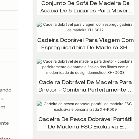
Conjunto De Sofá De Madeira De
Acácia De 5 Lugares Para Móveis
De Jardim Ao Ar Livre XH-G001
Cadeira Dobrável Para Viagem Com
Espreguiçadeira De Madeira XH-
S012
Cadeira Dobrável De Madeira Para
Diretor - Combina Perfeitamente O
uando
Charme Clássico Dos Filmes Com A
za.
Modernidade Do Design Doméstico,
com
XH-D003
Cadeira De Pesca Dobrável Portátil
ente
De Madeira FSC Exclusiva E
Personalizada XH-P009