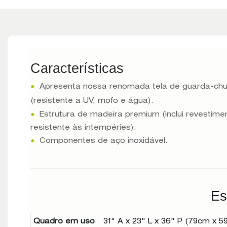
Características
●
Apresenta nossa renomada tela de guarda-ch
(resistente a UV, mofo e água).
●
Estrutura de madeira premium (inclui revestime
resistente às intempéries).
●
Componentes de aço inoxidável.
Es
Quadro em uso
31" A x 23" L x 36" P (79cm x 5