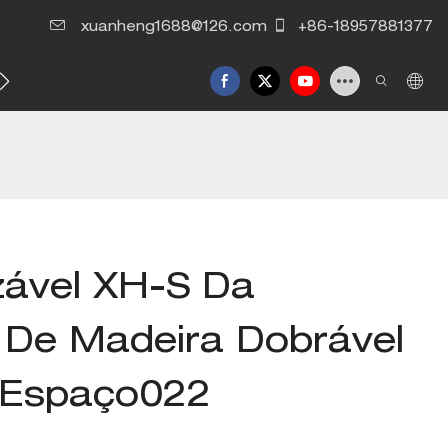
xuanheng1688@126.com
+86-18957881377
m contato conosco
zável XH-S Da
 De Madeira Dobrável
 Espaço022