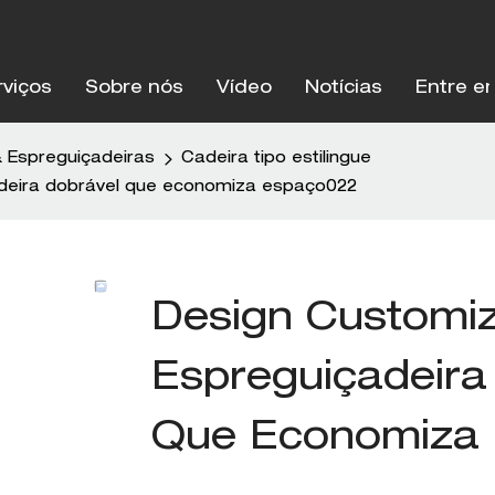
rviços
Sobre nós
Vídeo
Notícias
Entre e
& Espreguiçadeiras
Cadeira tipo estilingue
adeira dobrável que economiza espaço022
Design Customi
Espreguiçadeira
Que Economiza