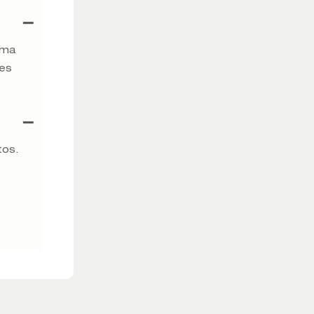
uma
ves
tos.