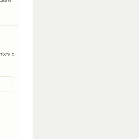
cloro
antes e