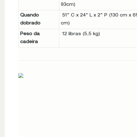
93cm)
Quando
51" C x 24" L x 2" P (130 cm x 6
dobrado
cm)
Peso da
12 libras (5,5 kg)
cadeira