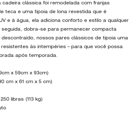
ta cadeira clássica foi remodelada com franjas
e teca e uma tipoia de lona revestida que é
V e à água, ela adiciona conforto e estilo a qualquer
em seguida, dobra-se para permanecer compacta
 descontraído, nossos pares clássicos de tipoia uma
 resistentes às intempéries – para que você possa
mporada após temporada.
(79cm x 59cm x 93cm)
130 cm x 61 cm x 5 cm)
50 libras (113 kg)
uto