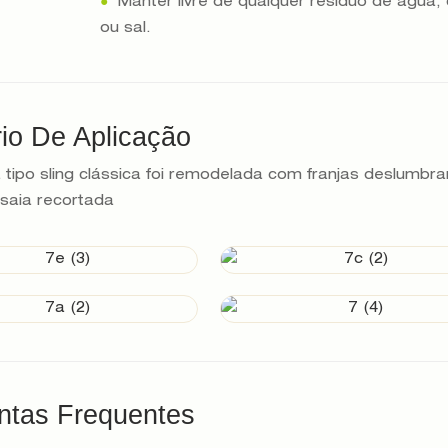
●
Manter livre de qualquer resíduo de água, 
ou sal.
io De Aplicação
a tipo sling clássica foi remodelada com franjas deslumbr
saia recortada
ntas Frequentes