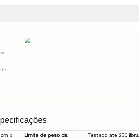
uva
nto
pecificações
9cm x
Limite de peso da
Testado até 250 libra