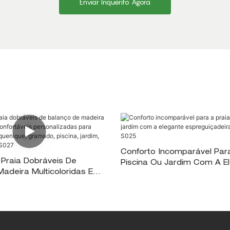
Enviar Inquérito Agora
Conforto Incomparável Para
Praia Dobráveis ​​de
Piscina Ou Jardim Com A E
adeira Multicoloridas E
Espreguiçadeira De Madeir
 ​​personalizadas Para
, Piquenique, Gramado,
dim, Área Externa XH-S027