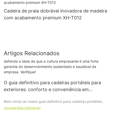
Cadeira de praia dobrável inovadora de madeira
com acabamento premium XH-T012
Artigos Relacionados
defende a ideia de que a cultura empresarial é uma forte
garantia do desenvolvimento sustentado e saudável da
empresa. Verifique!
O guia definitivo para cadeiras portáteis para
exteriores: conforto e conveniência em
movimento!
Bem-vindo ao nosso guia definitivo para cadeiras portáteis
para exteriores! Se você adora estar ao ar livre, seja
consulte Mais informação
acampando, fazendo piqueniques ou participando de eventos