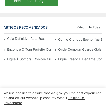
Enviar Inquérito Agora
ARTIGOS RECOMENDADOS
Vídeo
Notícias
Guia Definitivo Para Escolher O Guarda-Sol Perfeito
Ganhe Grandes Economias Em C
Encontre O Tom Perfeito Com Pequenos Guarda-Sóis À Venda
Onde Comprar Guarda-Sóis: As
Fique À Sombra: Compre Guarda-Sóis À Venda Agora
Fique Fresco E Elegante Com O
We use cookies to ensure that we give you the best experience
on and off our website. please review our
Política De
Privacidade
Copyright © 2026 Ningbo Xuanheng