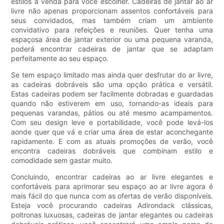
estilos à venda para você escolher. Cadeiras de jantar ao ar
livre não apenas proporcionam assentos confortáveis ​​para
seus convidados, mas também criam um ambiente
convidativo para refeições e reuniões. Quer tenha uma
espaçosa área de jantar exterior ou uma pequena varanda,
poderá encontrar cadeiras de jantar que se adaptam
perfeitamente ao seu espaço.
Se tem espaço limitado mas ainda quer desfrutar do ar livre,
as cadeiras dobráveis ​​são uma opção prática e versátil.
Estas cadeiras podem ser facilmente dobradas e guardadas
quando não estiverem em uso, tornando-as ideais para
pequenas varandas, pátios ou até mesmo acampamentos.
Com seu design leve e portabilidade, você pode levá-los
aonde quer que vá e criar uma área de estar aconchegante
rapidamente. E com as atuais promoções de verão, você
encontra cadeiras dobráveis ​​que combinam estilo e
comodidade sem gastar muito.
Concluindo, encontrar cadeiras ao ar livre elegantes e
confortáveis ​​para aprimorar seu espaço ao ar livre agora é
mais fácil do que nunca com as ofertas de verão disponíveis.
Esteja você procurando cadeiras Adirondack clássicas,
poltronas luxuosas, cadeiras de jantar elegantes ou cadeiras