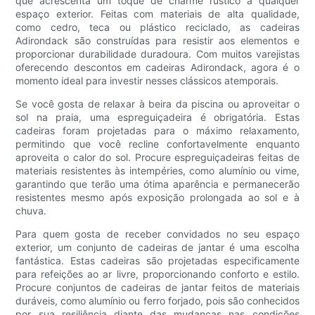
que acrescenta um toque de charme rústico a qualquer
espaço exterior. Feitas com materiais de alta qualidade,
como cedro, teca ou plástico reciclado, as cadeiras
Adirondack são construídas para resistir aos elementos e
proporcionar durabilidade duradoura. Com muitos varejistas
oferecendo descontos em cadeiras Adirondack, agora é o
momento ideal para investir nesses clássicos atemporais.
Se você gosta de relaxar à beira da piscina ou aproveitar o
sol na praia, uma espreguiçadeira é obrigatória. Estas
cadeiras foram projetadas para o máximo relaxamento,
permitindo que você recline confortavelmente enquanto
aproveita o calor do sol. Procure espreguiçadeiras feitas de
materiais resistentes às intempéries, como alumínio ou vime,
garantindo que terão uma ótima aparência e permanecerão
resistentes mesmo após exposição prolongada ao sol e à
chuva.
Para quem gosta de receber convidados no seu espaço
exterior, um conjunto de cadeiras de jantar é uma escolha
fantástica. Estas cadeiras são projetadas especificamente
para refeições ao ar livre, proporcionando conforto e estilo.
Procure conjuntos de cadeiras de jantar feitos de materiais
duráveis, como alumínio ou ferro forjado, pois são conhecidos
por sua resiliência diante das mudanças nas condições