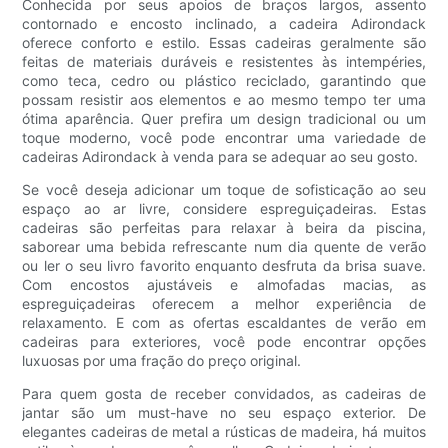
Conhecida por seus apoios de braços largos, assento
contornado e encosto inclinado, a cadeira Adirondack
oferece conforto e estilo. Essas cadeiras geralmente são
feitas de materiais duráveis ​​e resistentes às intempéries,
como teca, cedro ou plástico reciclado, garantindo que
possam resistir aos elementos e ao mesmo tempo ter uma
ótima aparência. Quer prefira um design tradicional ou um
toque moderno, você pode encontrar uma variedade de
cadeiras Adirondack à venda para se adequar ao seu gosto.
Se você deseja adicionar um toque de sofisticação ao seu
espaço ao ar livre, considere espreguiçadeiras. Estas
cadeiras são perfeitas para relaxar à beira da piscina,
saborear uma bebida refrescante num dia quente de verão
ou ler o seu livro favorito enquanto desfruta da brisa suave.
Com encostos ajustáveis ​​e almofadas macias, as
espreguiçadeiras oferecem a melhor experiência de
relaxamento. E com as ofertas escaldantes de verão em
cadeiras para exteriores, você pode encontrar opções
luxuosas por uma fração do preço original.
Para quem gosta de receber convidados, as cadeiras de
jantar são um must-have no seu espaço exterior. De
elegantes cadeiras de metal a rústicas de madeira, há muitos