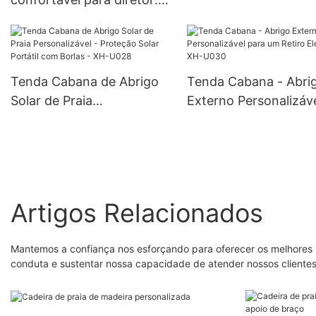
dobrável de madeira 
madeira durável, apoios de
diretor com tela maci
braços e almofada
apoios de braços - X
incluídos – desfrute de um
D033
assento macio e
Tenda Cabana de Abrigo
Tenda Cabana - Abri
aconchegante! - XH-D032
Solar de Praia
Externo Personalizáv
Personalizável - Proteção
para um Retiro Elegan
Solar Portátil com Borlas -
XH-U030
XH-U028
Artigos Relacionados
Mantemos a confiança nos esforçando para oferecer os melhores r
conduta e sustentar nossa capacidade de atender nossos cliente