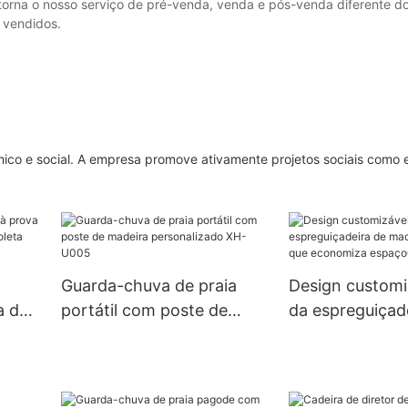
o torna o nosso serviço de pré-venda, venda e pós-venda diferente d
o vendidos.
ico e social. A empresa promove ativamente projetos sociais como
Guarda-chuva de praia
Design customi
a de
portátil com poste de
da espreguiçad
s
madeira personalizado
madeira dobráv
a XH-
XH-U005
economiza esp