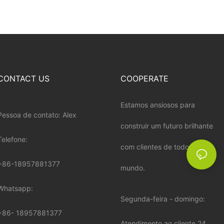
CONTACT US
COOPERATE
Estamos ansiosos para
Pessoa de contato: Alex
construir um futuro brilhante
Telefone:
com clientes de todo o
+86-18957881377
mundo.
Whatsapp:
Segunda-feira - domingo:
+86-
18957881377
Atendimento ao cliente 24