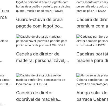
 teca
arca
Guarda-chuva de praia
Cadeira de dire
pagode com logotipo
premium com as
personalizado e elegante
com logotipo
com borlas de algodão –
personalizado,
perfeito para piscina,
braços e apoio
quintal, mesa e cadeiras
XH-D020
Cadeira de diretor de
Cadeiras portát
XH-U034
madeira: personalizável,
madeira para d
ar e
portátil & perfeita para
tela personalizá
2
jardim à beira da piscina &
substituível X
XH-D023
Cadeira de diretor
Abrigo solar de
dobrável de madeira
barraca Caban
a
confortável com assento
borlas - persona