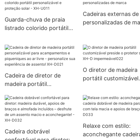
profissional de grande
qualidade de fábrica usada
Cadeiras externas de
na praia, deck de
Guarda-chuva de praia
personalizadas de m
piquenique, piscina ao ar
listrado colorido portátil
livre com travesseiro XH-
personalizável e proteção
T016
solar - XH-U011
O diretor de madeira
Cadeira de diretor de
portátil customizável
madeira portátil
preside o protetor sol
personalizável para
XH-D impermeável02
acampamentos e
piqueniques ao ar livre -
personalize sua
Relaxe com estilo:
experiência de assento!
Cadeira dobrável
aconchegante cadeir
XH-D021
confortável para diretor: