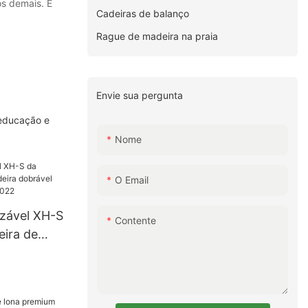
os demais. É
Cadeiras de balanço
Rague de madeira na praia
Envie sua pergunta
 educação e
Nome
O Email
zável XH-S
Contente
eira de
el que
aço022