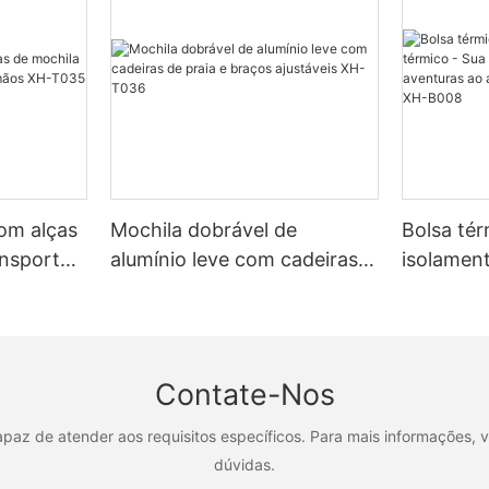
a consulta e cooperação.
com alças
Mochila dobrável de
Bolsa tér
ansporte
alumínio leve com cadeiras
isolament
XH-T035
de praia e braços ajustáveis ​​
companhe
XH-T036
aventuras
passeios 
B008
Contate-Nos
az de atender aos requisitos específicos. Para mais informações, v
dúvidas.