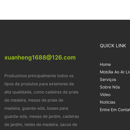
QUICK LINK
xuanheng1688@126.com
Home
Mobília Ao Ar Li
Produzimos principalmente todos os
Serviços
tipos de produtos para exteriores de
Sobre Nós
alta qualidade, como cadeiras de praia
Vídeo
de madeira, mesas de praia de
Notícias
madeira, guarda-sóis, bases para
Entre Em Conta
guarda-sóis, mesas de jardim, cadeiras
de jardim, redes de madeira, sacos de