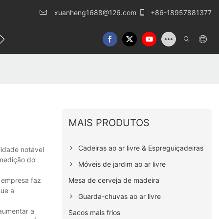
xuanheng1688@126.com
+86-18957881377
o conosco
MAIS PRODUTOS
Cadeiras ao ar livre & Espreguiçadeiras
lidade notável
 medição do
Móveis de jardim ao ar livre
Mesa de cerveja de madeira
a empresa faz
que a
Guarda-chuvas ao ar livre
 aumentar a
Sacos mais frios