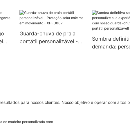
para
de lona macia - XH-D034
portátil e com 
a e
solar - XH-U02
H-
go
Guarda-chuva de praia
Sombra definit
el
portátil personalizável -
demanda: perso
te -
Proteção solar máxima em
experiência na
movimento - XH-U007
nosso guarda-
praia portátil
personalizável
esultados para nossos clientes. Nosso objetivo é operar com altos 
s