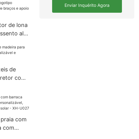
Enviar Inquérito Agora
tor de lona
sento alto
 apoios de
 para os pés
eis de
iretor com
vel e
H-D027
 praia com
a com
lizável,