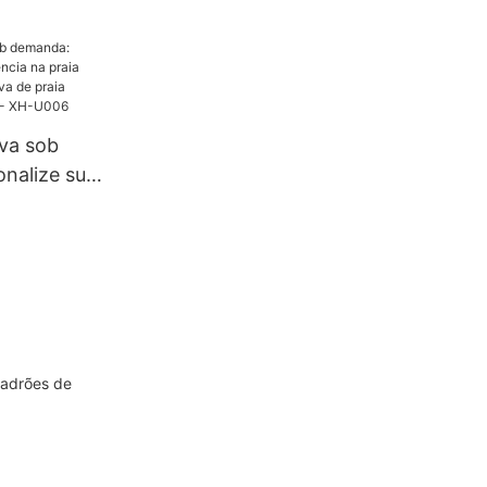
proteção
7
iva sob
nalize sua
 praia com
chuva de
! - XH-U006
padrões de