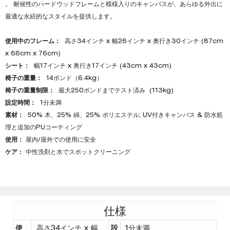
。 耐候性のハードウッドフレームと模様入りのキャンバスが、あらゆる外出に
最適な永続的なスタイルを提供します。
使用中のフレーム：
高さ34インチ x 幅26インチ x 奥行き30インチ (87cm
x 66cm x 76cm)
シート：
幅17インチ x 奥行き17インチ (43cm x 43cm)
椅子の重量：
14ポンド（6.4kg）
椅子の重量制限：
最大250ポンドまでテスト済み (113kg)
設定時間：
1分未満
素材：
50% 木、25% 綿、25% ポリエステル; UV付きキャンバス & 防水処
理と追加のPUコーティング
使用：
屋内/屋外での使用に安全
ケア：
中性洗剤と水でスポットクリーニング
仕様
使
高さ34インチ x 幅
設
1分未満