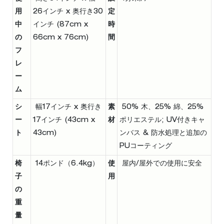
用
26インチ x 奥行き30
定
中
インチ (87cm x
時
の
66cm x 76cm)
間
フ
レ
ー
ム
シ
幅17インチ x 奥行き
素
50% 木、25% 綿、25%
ー
17インチ (43cm x
材
ポリエステル; UV付きキャ
ト
43cm)
ンバス & 防水処理と追加の
PUコーティング
椅
14ポンド（6.4kg）
使
屋内/屋外での使用に安全
子
用
の
重
量