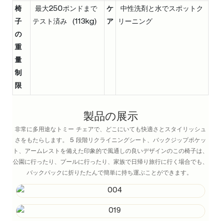
椅
最大250ポンドまで
ケ
中性洗剤と水でスポットク
子
テスト済み (113kg)
ア
リーニング
の
重
量
制
限
製品の展示
非常に多用途なトミー チェアで、どこにいても快適さとスタイリッシュ
さをもたらします。 5 段階リクライニングシート、バックジップポケッ
ト、アームレストを備えた印象的で風通しの良いデザインのこの椅子は、
公園に行ったり、プールに行ったり、家族で日帰り旅行に行く場合でも、
バックパックに折りたたんで簡単に持ち運ぶことができます。