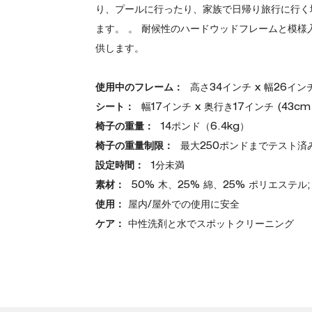
り、プールに行ったり、家族で日帰り旅行に行く
ます。 。 耐候性のハードウッドフレームと模
供します。
使用中のフレーム：
高さ34インチ x 幅26インチ 
シート：
幅17インチ x 奥行き17インチ (43cm 
椅子の重量：
14ポンド（6.4kg）
椅子の重量制限：
最大250ポンドまでテスト済み (
設定時間：
1分未満
素材：
50% 木、25% 綿、25% ポリエステル
使用：
屋内/屋外での使用に安全
ケア：
中性洗剤と水でスポットクリーニング