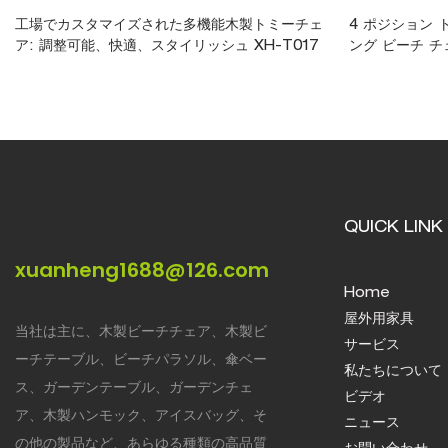
工場でカスタマイズされた多機能木製トミーチェ
4 ポジション 
ア: 調整可能、快適、スタイリッシュ XH-T017
ング ビーチ チェ
QUICK LINK
xuanheng1688@126.com
Home
屋外用家具
当社は主に、木製ビーチチェア、木製ビ
サービス
ーチテーブル、ビーチパラソル、傘ベー
私たちについて
ス、ガーデンテーブル、ガーデンチェ
ビデオ
ア、木製ハンモック、アイスバッグ、そ
ニュース
の他の製品など、あらゆる種類の高品質