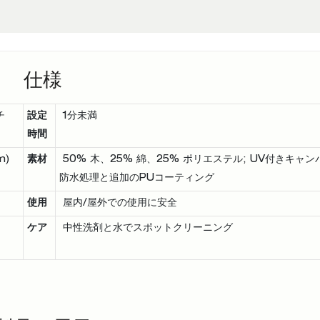
仕様
チ
設定
1分未満
時間
m)
素材
50% 木、25% 綿、25% ポリエステル; UV付きキャン
防水処理と追加のPUコーティング
使用
屋内/屋外での使用に安全
ケア
中性洗剤と水でスポットクリーニング