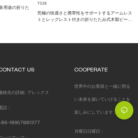
多用途の折りた
究極の快適さと携帯性をサポートするアームレス
トとレッグレスト付きの折りたたみ式木製ビーチ
チェア XH-T028
CONTACT US
COOPERATE
世界中のお客様と一緒に明る
連絡先の詳細: アレックス
い未来を築いていけることを
電話：
楽しみにしています。
+86-18957881377
月曜日日曜日：