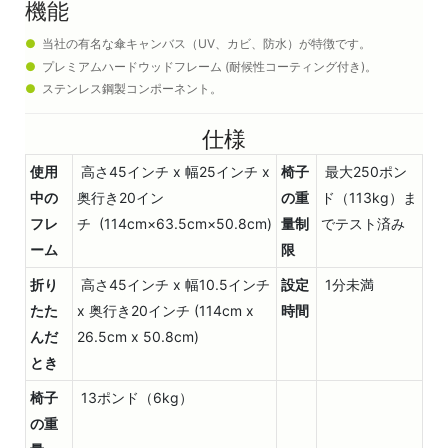
機能
●
当社の有名な傘キャンバス（UV、カビ、防水）が特徴です。
●
プレミアムハードウッドフレーム (耐候性コーティング付き)。
●
ステンレス鋼製コンポーネント。
仕様
使用
高さ45インチ x 幅25インチ x
椅子
最大250ポン
中の
奥行き20イン
の重
ド（113kg）ま
フレ
チ (114cm×63.5cm×50.8cm)
量制
でテスト済み
ーム
限
折り
高さ45インチ x 幅10.5インチ
設定
1分未満
たた
x 奥行き20インチ (114cm x
時間
んだ
26.5cm x 50.8cm)
とき
椅子
13ポンド（6kg）
の重