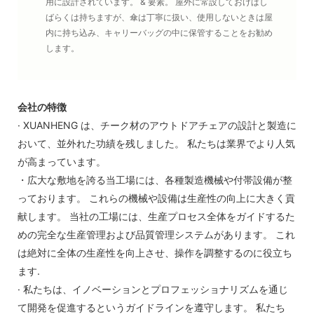
用に設計されています。 & 要素。 屋外に常設しておけばし
ばらくは持ちますが、傘は丁寧に扱い、使用しないときは屋
内に持ち込み、キャリーバッグの中に保管することをお勧め
します。
会社の特徴
· XUANHENG は、チーク材のアウトドアチェアの設計と製造に
おいて、並外れた功績を残しました。 私たちは業界でより人気
が高まっています。
・広大な敷地を誇る当工場には、各種製造機械や付帯設備が整
っております。 これらの機械や設備は生産性の向上に大きく貢
献します。 当社の工場には、生産プロセス全体をガイドするた
めの完全な生産管理および品質管理システムがあります。 これ
は絶対に全体の生産性を向上させ、操作を調整するのに役立ち
ます.
· 私たちは、イノベーションとプロフェッショナリズムを通じ
て開発を促進するというガイドラインを遵守します。 私たち