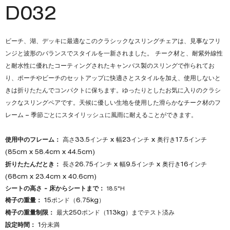
D032
ビーチ、湖、デッキに最適なこのクラシックなスリングチェアは、見事なフリ
ンジと波形のバランスでスタイルを一新されました。 チーク材と、耐紫外線性
と耐水性に優れたコーティングされたキャンバス製のスリングで作られてお
り、ポーチやビーチのセットアップに快適さとスタイルを加え、使用しないと
きは折りたたんでコンパクトに保ちます。ゆったりとしたお気に入りのクラシ
ックなスリングペアです。天候に優しい生地を使用した滑らかなチーク材のフ
レーム – 季節ごとにスタイリッシュに風雨に耐えることができます。
使用中のフレーム：
高さ33.5インチ x 幅23インチ x 奥行き17.5インチ
(85cm x 58.4cm x 44.5cm)
折りたたんだとき：
長さ26.75インチ x 幅9.5インチ x 奥行き16インチ
(68cm x 23.4cm x 40.6cm)
シートの高さ - 床からシートまで：
18.5"H
椅子の重量：
15ポンド（6.75kg）
椅子の重量制限：
最大250ポンド（113kg）までテスト済み
設定時間：
1分未満