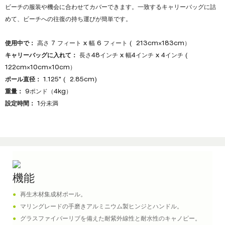
ビーチの服装や機会に合わせてカバーできます。一致するキャリーバッグに詰
めて、ビーチへの往復の持ち運びが簡単です。
使用中で：
高さ 7 フィート x 幅 6 フィート ( 213cm×183cm）
キャリーバッグに入れて：
長さ48インチ x 幅4インチ x 4インチ (
122cm×10cm×10cm）
ポール直径：
1.125" ( 2.85cm)
重量：
9ポンド（4kg）
設定時間：
1分未満
機能
●
再生木材集成材ポール。
●
マリングレードの手磨きアルミニウム製ヒンジとハンドル。
●
グラスファイバーリブを備えた耐紫外線性と耐水性のキャノピー。