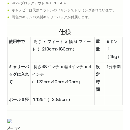
●
98%ブロックアウト & UPF 50+.
●
キャノピーは天然コットンのフリンジでトリミングされています。
●
同色のキャンバス製キャリーバッグが付属します。
仕様
使用中で
高さ 7 フィート x 幅 6 フィー
重
9ポン
ト ( 213cm×183cm）
量
ド
（4kg）
キャリーバ
長さ48インチ x 幅4インチ x 4
設
1分未満
ッグに入れ
インチ
定
て
( 122cm×10cm×10cm）
時
間
ポール直径
1.125" ( 2.85cm)
ケア