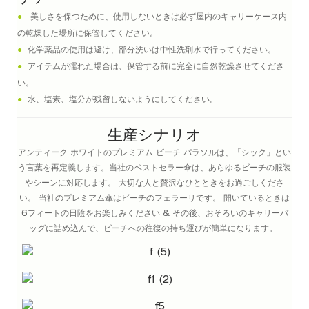
●
美しさを保つために、使用しないときは必ず屋内のキャリーケース内
の乾燥した場所に保管してください。
●
化学薬品の使用は避け、部分洗いは中性洗剤水で行ってください。
●
アイテムが濡れた場合は、保管する前に完全に自然乾燥させてくださ
い。
●
水、塩素、塩分が残留しないようにしてください。
生産シナリオ
アンティーク ホワイトのプレミアム ビーチ パラソルは、「シック」とい
う言葉を再定義します。当社のベストセラー傘は、あらゆるビーチの服装
やシーンに対応します。 大切な人と贅沢なひとときをお過ごしくださ
い。 当社のプレミアム傘はビーチのフェラーリです。 開いているときは
6フィートの日陰をお楽しみください & その後、おそろいのキャリーバ
ッグに詰め込んで、ビーチへの往復の持ち運びが簡単になります。