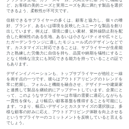
ど、お客様の美的ニーズと実用ニーズを真に満たす製品を選択
できるよう、柔軟性が不可欠です。
信頼できるサプライヤーの多くは、顧客と協力し、個々の嗜
好、ブランド、あるいは環境を反映したユニークな製品を創り
出しています。例えば、環境に優しい素材、紫外線防止剤を配
合した耐候性のある生地、あるいは小さなパティオや広々とし
たガーデンラウンジに適したモジュール式のデザインなどで
す。カスタマイズに対応できることは、サプライヤーが生産能
力と熟練した労働力に自信を持ち、品質や納期を犠牲にするこ
となく特殊な注文にも対応できる能力を持っていることの証で
もあります。
デザインイノベーションも、トップサプライヤーが他社と一線
を画す点の一つです。彼らはアウトドアリビングのトレンドを
常に把握し、フォルムと機能を融合させ、デザイナーや建築家
と連携して製品を継続的にアップデートしています。企業にと
って、このようなサプライヤーは市場の需要に適応しながらも
一貫性を保ち、より幅広い顧客基盤を獲得することを可能にし
ます。つまり、幅広いデザインとカスタマイズの選択肢は、多
様な顧客の好みに応え、アウトドアリビング体験を向上させる
というサプライヤーのコミットメントを反映していると言える
でしょう。