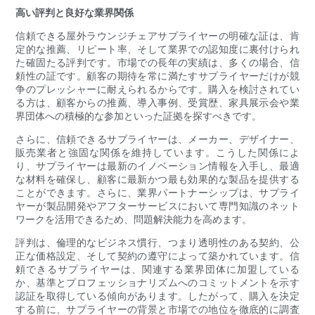
高い評判と良好な業界関係
信頼できる屋外ラウンジチェアサプライヤーの明確な証は、肯
定的な推薦、リピート率、そして業界での認知度に裏付けられ
た確固たる評判です。市場での長年の実績は、多くの場合、信
頼性の証です。顧客の期待を常に満たすサプライヤーだけが競
争のプレッシャーに耐えられるからです。購入を検討されてい
る方は、顧客からの推薦、導入事例、受賞歴、家具展示会や業
界団体への積極的な参加といった証拠を探すべきです。
さらに、信頼できるサプライヤーは、メーカー、デザイナー、
販売業者と強固な関係を維持しています。こうした関係によ
り、サプライヤーは最新のイノベーション情報を入手し、最適
な材料を確保し、顧客に最新かつ最も効果的な製品を提供する
ことができます。さらに、業界パートナーシップは、サプライ
ヤーが製品開発やアフターサービスにおいて専門知識のネット
ワークを活用できるため、問題解決能力を高めます。
評判は、倫理的なビジネス慣行、つまり透明性のある契約、公
正な価格設定、そして契約の遵守によって築かれています。信
頼できるサプライヤーは、関連する業界団体に加盟している
か、基準とプロフェッショナリズムへのコミットメントを示す
認証を取得している傾向があります。したがって、購入を決定
する前に、サプライヤーの背景と市場での地位を徹底的に調査