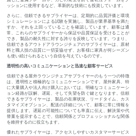
ッションに使用するなど、革新的な技術にも投資しています。
さらに、信頼できるサプライヤーは、定期的に品質評価と環境
シミュレーションによる試験を実施し、製品が業界基準を満た
すか、それを上回っていることを確認しています。顧客は通
常、これらのサプライヤーから保証や品質保証を受けることが
でき、製品の耐久性に対する誇りを反映しています。つまり、
信頼できるアウトドアラウンジチェアのサプライヤーは、原材
料と職人技の品質に一切妥協せず、お客様に家具が何シーズン
も使い続けられるという自信を与えているのです。
透明性の高いコミュニケーションと迅速な顧客サービス
信頼できる屋外ラウンジチェアサプライヤーのもう一つの特徴
は、透明性と積極的なコミュニケーションです。屋外家具、特
に大量購入や法人向け購入においては、明確なコミュニケーシ
ョン経路が誤解、遅延、そして失望を防ぐ鍵となります。信頼
できるサプライヤーは、製品の在庫状況、リードタイム、カス
タマイズオプション、配送の詳細について、顧客に常に情報を
提供します。遅延の可能性についても率直に伝え、解決策や代
替案を提示することで、信頼関係とプロフェッショナルな関係
を維持するのに役立ちます。
優れたサプライヤーは、アクセスしやすいカスタマーサービス