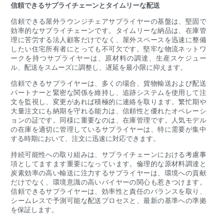
信頼できるサプライチェーンとタイムリーな配送
信頼できる屋外ラウンジチェアサプライヤーの基盤は、堅固で
効率的なサプライチェーンです。タイムリーな納品は、在庫管
理に苦労する法人顧客だけでなく、屋外スペースを迅速に整備
したい住宅所有者にとっても不可欠です。堅牢な物流ネットワ
ークを持つサプライヤーは、原材料の調達、生産スケジュー
ル、配送をスムーズに調整し、遅延を最小限に抑えます。
信頼できるサプライヤーは、多くの場合、貨物輸送および配送
パートナーと緊密な関係を維持し、追跡システムを使用して注
文を監視し、変更があれば積極的に連絡を取ります。繁忙期や
大量注文にも納期を守れる能力は、信頼性と優れたオペレーシ
ョンの証です。同様に重要なのは、在庫管理です。人気モデル
の在庫を適切に管理しているサプライヤーは、特に需要が集中
する時期において、注文に迅速に対応できます。
持続可能性への取り組みは、サプライチェーンにおける考慮事
項としてますます重要になっています。倫理的な原材料調達と
炭素効率の高い輸送に注力するサプライヤーは、環境への貢献
だけでなく、環境意識の高いバイヤーの関心も惹きつけます。
信頼できるサプライヤーは、効率性と責任のバランスを取り、
シームレスで予測可能な配送プロセスと、最新の基準への準拠
を保証します。