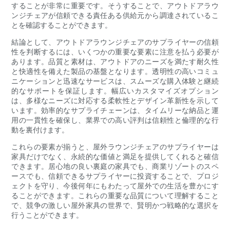
することが非常に重要です。そうすることで、アウトドアラウ
ンジチェアが信頼できる責任ある供給元から調達されているこ
とを確認することができます。
結論として、アウトドアラウンジチェアのサプライヤーの信頼
性を判断するには、いくつかの重要な要素に注意を払う必要が
あります。品質と素材は、アウトドアのニーズを満たす耐久性
と快適性を備えた製品の基盤となります。透明性の高いコミュ
ニケーションと迅速なサービスは、スムーズな購入体験と継続
的なサポートを保証します。幅広いカスタマイズオプション
は、多様なニーズに対応する柔軟性とデザイン革新性を示して
います。効率的なサプライチェーンは、タイムリーな納品と運
用の一貫性を確保し、業界での高い評判は信頼性と倫理的な行
動を裏付けます。
これらの要素が揃うと、屋外ラウンジチェアのサプライヤーは
家具だけでなく、永続的な価値と満足を提供してくれると確信
できます。居心地の良い裏庭の家具でも、商業リゾートのスペ
ースでも、信頼できるサプライヤーに投資することで、プロジ
ェクトを守り、今後何年にもわたって屋外での生活を豊かにす
ることができます。これらの重要な品質について理解すること
で、競争の激しい屋外家具の世界で、賢明かつ戦略的な選択を
行うことができます。