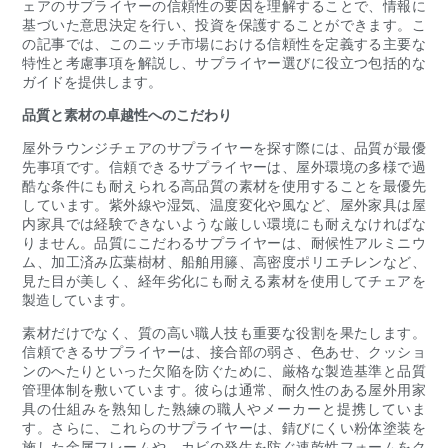
ェアのサプライヤーの信頼性の要因を理解することで、情報に
基づいた意思決定を行い、投資を保護することができます。こ
の記事では、このニッチ市場における信頼性を定義する主要な
特性と考慮事項を解説し、サプライヤー選びに役立つ包括的な
ガイドを提供します。
品質と素材の卓越性へのこだわり
屋外ラウンジチェアのサプライヤーを探す際には、品質が最優
先事項です。信頼できるサプライヤーは、屋外環境の多様で過
酷な条件にも耐えられる高品質の素材を使用することを最優先
しています。紫外線や湿気、温度変化や風など、屋外家具は屋
内家具では経験できないような厳しい環境にも耐えなければな
りません。品質にこだわるサプライヤーは、耐候性アルミニウ
ム、加工済み広葉樹材、船舶用籐、高密度ポリエチレンなど、
見た目が美しく、経年劣化にも耐える素材を使用してチェアを
製造しています。
素材だけでなく、質の高い職人技も重要な役割を果たします。
信頼できるサプライヤーは、接合部の弱さ、色あせ、クッショ
ンのへたりといった欠陥を防ぐために、厳格な製造基準と品質
管理体制を敷いています。彼らは通常、耐久性のある屋外用家
具の仕組みを熟知した熟練の職人やメーカーと提携していま
す。さらに、これらのサプライヤーは、錆びにくい粉体塗装を
施した金属フレームや、カビの発生を防ぐ速乾性フォームをク