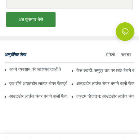
अब पूछताछ भेजें
अनुशंसित लेख
वीडियो
समाचार
अपने व्यवसाय की आवश्यकताओं के लिए सही बीच अम्ब्रेला वितरक ढूँढना
केस स्टडी: समुद्र तट पर छाते बेचने वाल
एक शीर्ष आउटडोर लाउंज चेयर फैक्ट्री से क्या उम्मीद करें
आउटडोर लाउंज चेयर बनाने वाली फैक्ट्री
आउटडोर लाउंज चेयर बनाने वाली फैक्ट्री की गुणवत्ता का मूल्यांकन कैसे करें
कस्टम डिज़ाइन: आउटडोर लाउंज चेयर बन