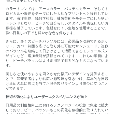
性にも貢献しています。
カラートレンドは、アースカラー、パステルカラー、そしてト
ロピカルや海岸をテーマにした大胆なプリントへと移行してい
ます。海洋生物、幾何学模様、抽象芸術をモチーフにした柄が
トレンドとなり、ビーチで自分らしいスタイルを表現したいお
客様を魅了しています。色褪せにくい生地を使用することで、
強い日差しの下でも鮮やかな色を保ちます。
さらに、多くのビーチパラソルには、必需品を収納できるポケ
ット、カバー範囲を広げる取り外し可能なサンシェード、複数
のパラソルを連結して日よけとして活用できるモジュール式デ
ザインなど、追加機能が搭載されています。これらの革新によ
り、ビーチパラソルはより多用途で魅力的なものになっていま
す。
美しさと使いやすさを両立させた幅広いデザインを提供するこ
とで、卸売業者はより幅広い顧客層を引きつけ、基本的な日焼
け止めのみに焦点を当てた競合製品ラインより優位に立つこと
ができます。
技術の強化によりユーザーエクスペリエンスが向上
日用品の利便性向上におけるテクノロジーの役割は急速に拡大
しており、ビーチパラソルもこの変化を積極的に取り入れてい