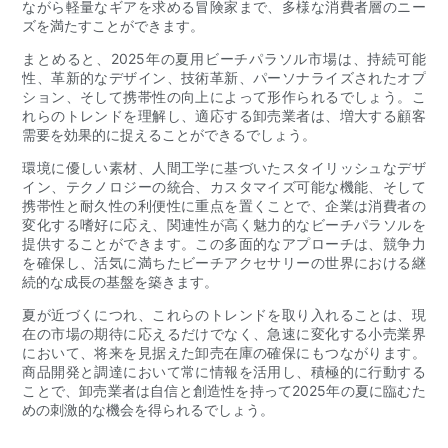
ながら軽量なギアを求める冒険家まで、多様な消費者層のニー
ズを満たすことができます。
まとめると、2025年の夏用ビーチパラソル市場は、持続可能
性、革新的なデザイン、技術革新、パーソナライズされたオプ
ション、そして携帯性の向上によって形作られるでしょう。こ
れらのトレンドを理解し、適応する卸売業者は、増大する顧客
需要を効果的に捉えることができるでしょう。
環境に優しい素材、人間工学に基づいたスタイリッシュなデザ
イン、テクノロジーの統合、カスタマイズ可能な機能、そして
携帯性と耐久性の利便性に重点を置くことで、企業は消費者の
変化する嗜好に応え、関連性が高く魅力的なビーチパラソルを
提供することができます。この多面的なアプローチは、競争力
を確保し、活気に満ちたビーチアクセサリーの世界における継
続的な成長の基盤を築きます。
夏が近づくにつれ、これらのトレンドを取り入れることは、現
在の市場の期待に応えるだけでなく、急速に変化する小売業界
において、将来を見据えた卸売在庫の確保にもつながります。
商品開発と調達において常に情報を活用し、積極的に行動する
ことで、卸売業者は自信と創造性を持って2025年の夏に臨むた
めの刺激的な機会を得られるでしょう。