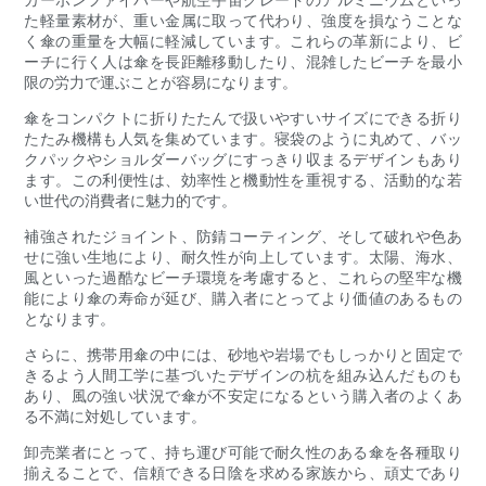
た軽量素材が、重い金属に取って代わり、強度を損なうことな
く傘の重量を大幅に軽減しています。これらの革新により、ビ
ーチに行く人は傘を長距離移動したり、混雑したビーチを最小
限の労力で運ぶことが容易になります。
傘をコンパクトに折りたたんで扱いやすいサイズにできる折り
たたみ機構も人気を集めています。寝袋のように丸めて、バッ
クパックやショルダーバッグにすっきり収まるデザインもあり
ます。この利便性は、効率性と機動性を重視する、活動的な若
い世代の消費者に魅力的です。
補強されたジョイント、防錆コーティング、そして破れや色あ
せに強い生地により、耐久性が向上しています。太陽、海水、
風といった過酷なビーチ環境を考慮すると、これらの堅牢な機
能により傘の寿命が延び、購入者にとってより価値のあるもの
となります。
さらに、携帯用傘の中には、砂地や岩場でもしっかりと固定で
きるよう人間工学に基づいたデザインの杭を組み込んだものも
あり、風の強い状況で傘が不安定になるという購入者のよくあ
る不満に対処しています。
卸売業者にとって、持ち運び可能で耐久性のある傘を各種取り
揃えることで、信頼できる日陰を求める家族から、頑丈であり