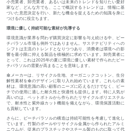
小売業者、卸売業者、あるいは未来のトレンドを知りたい愛好
家など、どんな方でも、ここで概説するトレンドは、情報に基
づいた意思決定を行い、新たな機会を捉えるための知識を身に
つけるのに役立ちます。
環境に優しく持続可能な素材が先導する
環境意識が業界を問わず購買決定に影響を与え続ける中、ビー
チパラソル市場も例外ではありません。サステナビリティへの
シフトは主流のトレンドとなりつつあり、消費者は環境への影
響を最小限に抑える製品を積極的に求めています。卸売業者に
とって、これは2025年の夏に環境に優しい素材で作られたビー
チパラソルの需要が高まることを意味します。
傘メーカーは、リサイクル生地、オーガニックコットン、生分
解性素材を傘のデザインに取り入れ始めています。これらの素
材は、環境意識の高い顧客のニーズに応えるだけでなく、ビー
チでの使用に適した耐久性と快適性も提供します。特に人気が
高いのは、ペットボトルから作られたリサイクルポリエステル
で、耐水性と紫外線カット機能を備えながら、環境保護活動に
も貢献しています。
さらに、ビーチパラソルの構造は持続可能性を考慮して進化し
ています。竹製のポールやリサイクル金属から作られたアルミ
ニウムが、従来のプラスチックやスチール製のものに取って代