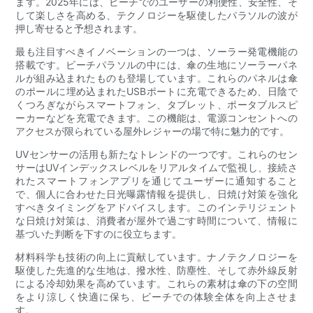
ます。2025年には、ビーチでのユーザーの利便性、安全性、そ
して楽しさを高める、テクノロジーを駆使したパラソルの波が
押し寄せると予想されます。
最も注目すべきイノベーションの一つは、ソーラー発電機能の
搭載です。ビーチパラソルの中には、傘の生地にソーラーパネ
ルが組み込まれたものも登場しています。これらのパネルは傘
のポールに埋め込まれたUSBポートに充電できるため、日陰で
くつろぎながらスマートフォン、タブレット、ポータブルスピ
ーカーなどを充電できます。この機能は、電源コンセントへの
アクセスが限られている屋外レジャーの場で特に魅力的です。
UVセンサーの活用も新たなトレンドの一つです。これらのセン
サーはUVインデックスレベルをリアルタイムで監視し、接続さ
れたスマートフォンアプリを通じてユーザーに通知すること
で、個人に合わせた日光曝露情報を提供し、日焼け対策を強化
すべきタイミングをアドバイスします。このインテリジェント
な日焼け対策は、消費者が屋外で過ごす時間について、情報に
基づいた判断を下すのに役立ちます。
材料科学も技術の向上に貢献しています。ナノテクノロジーを
駆使した先進的な生地は、撥水性、防塵性、そして赤外線反射
による冷却効果を高めています。これらの素材は傘の下の空間
をより涼しく快適に保ち、ビーチでの体験全体を向上させま
す。