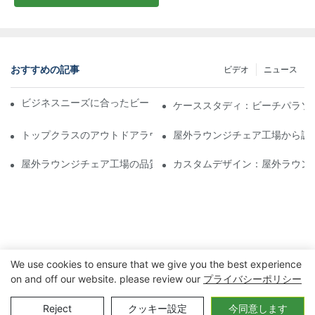
おすすめの記事
ビデオ
ニュース
ビジネスニーズに合ったビーチパラソル販売業者を見つける
ケーススタディ：ビーチパラソ
トップクラスのアウトドアラウンジチェア工場に期待できること
屋外ラウンジチェア工場から調
屋外ラウンジチェア工場の品質評価方法
カスタムデザイン：屋外ラウン
We use cookies to ensure that we give you the best experience
on and off our website. please review our
プライバシーポリシー
著作権 © 2023 寧波玄亨アウトドア&ホームアプライアンス株式会
Reject
クッキー設定
今同意します
社 |
プライバシーポリシー
サイトマップ