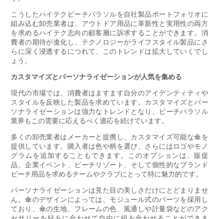
こうしたハイテクビーチパラソルを自社製品ポートフォリオに
組み込む卸売業者は、アウトドア用品に革新性と実用性の両方
を求めるハイテク志向の顧客層に訴求することができます。消
費者の期待が進化し、テクノロジーがライフスタイル製品にさ
らに深く浸透するにつれて、このトレンドは拡大していくでし
ょう。
カスタマイズとパーソナライゼーションが人気を集める
現代の市場では、消費者はますます自分のアイデンティティや
スタイルを反映した製品を求めています。カスタマイズとパー
ソナライゼーションは強力なトレンドとなり、ビーチパラソル
業界もこの需要に応えるべく適応を続けています。
多くの卸売業者はメーカーと提携し、カスタマイズ可能な傘を
提供しています。購入者は色や柄を選び、さらにはロゴやモノ
グラムを追加することもできます。このオプションは、販促
品、企業イベント、ビーチリゾート、そして個性的なブランド
ビーチ用品を求めるチームやクラブにとって特に魅力的です。
パーソナライゼーションは見た目の美しさだけにとどまりませ
ん。傘のデザインによっては、モジュール式のパーツを採用し
ており、傘の生地、フレームの色、風通しや計量袋などのアク
セサリーを好みに合わせて自由に組み合わせることができま