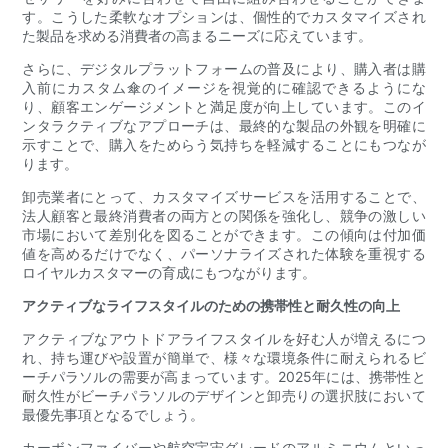
す。こうした柔軟なオプションは、個性的でカスタマイズされ
た製品を求める消費者の高まるニーズに応えています。
さらに、デジタルプラットフォームの普及により、購入者は購
入前にカスタム傘のイメージを視覚的に確認できるようにな
り、顧客エンゲージメントと満足度が向上しています。このイ
ンタラクティブなアプローチは、最終的な製品の外観を明確に
示すことで、購入をためらう気持ちを軽減することにもつなが
ります。
卸売業者にとって、カスタマイズサービスを活用することで、
法人顧客と最終消費者の両方との関係を強化し、競争の激しい
市場において差別化を図ることができます。この傾向は付加価
値を高めるだけでなく、パーソナライズされた体験を重視する
ロイヤルカスタマーの育成にもつながります。
アクティブなライフスタイルのための携帯性と耐久性の向上
アクティブなアウトドアライフスタイルを好む人が増えるにつ
れ、持ち運びや設置が簡単で、様々な環境条件に耐えられるビ
ーチパラソルの需要が高まっています。2025年には、携帯性と
耐久性がビーチパラソルのデザインと卸売りの選択肢において
最優先事項となるでしょう。
カーボンファイバーや航空宇宙グレードのアルミニウムといっ