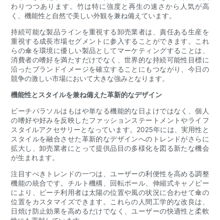
わりつつあります。竹は特に強度と再生の速さから人気が高
く、機能性と自然で美しい外観を兼ね備えています。
持続可能な製品ラインを重視する卸売業者は、責任ある生産を
重視する成長市場セグメントに参入することができます。これ
らの傘を環境に優しい製品としてマーケティングすることは、
消費者の嗜好を満たすだけでなく、世界的な持続可能性目標に
沿ったブランドイメージを確立することにもつながり、今日の
競争の激しい市場において大きな強みとなります。
機能性とスタイルを兼ね備えた革新的なデザイン
ビーチパラソルはもはや単なる機能的な日よけではなく、個人
の嗜好や好みを反映したファッションステートメントやライフ
スタイルアクセサリーとなっています。2025年には、実用性と
スタイルを融合させた革新的なデザインへのトレンドがさらに
拡大し、卸売業者にとって提供品目の多様化を図る新たな機会
が生まれます。
注目すべきトレンドの一つは、ユーザーの利便性を高める調整
機能の統合です。チルト機構、回転ポール、伸縮式キャノピー
により、ビーチ利用者は太陽の位置や風の状況に合わせて傘の
位置をカスタマイズできます。これらの人間工学的な改良は、
日焼け防止効果を高めるだけでなく、ユーザーの快適性と柔軟