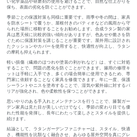
い化学薬品や研磨剤の使用を避けることで、自然な仕上がりを
保ち、表面の劣化を防ぐことができます。
季節ごとの保護対策も同様に重要です。雨季や冬の間は、家具
を防水シートで覆うか、屋根付きのパティオなどの風雨から守
られた場所に移動することをお勧めします。合成ラタン製の家
具は悪天候に比較的強い傾向がありますが、色あせや脆さを防
ぐために保護対策を講じることが重要です。屋外用に設計され
たクッションやカバーを使用すると、快適性が向上し、ラタン
の摩耗も抑えられます。
軽い損傷（繊維のほつれや塗装の剥がれなど）は、すぐに対処
することで、問題の悪化を防ぐことができます。籐用の修理キ
ットは手軽に入手でき、多くの場合簡単に使用できるため、専
門家に依頼することなく家具を修復できます。年に一度、保護
シーラントやニスを塗布することで、湿気や紫外線に対するバ
リアが強化され、色や柔軟性を保つことができます。
思いやりのある手入れとメンテナンスを行うことで、籐製ガー
デン家具は見た目が美しいだけでなく、季節の変わり目でも優
れた性能を発揮し、長年にわたって楽しさとスタイルを提供し
続けます。
結論として、ラタンガーデンファニチャーは、スタイル、快適
さ、機能性を比類なく融合させ、あらゆる屋外空間を真にグレ