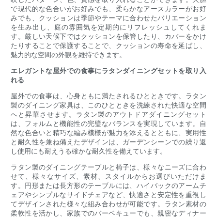
で現代的な色合いがお好みでも、柔らかなアースカラーがお好
みでも、クッションは季節やテーマに合わせたバリエーション
を生み出し、庭の雰囲気を定期的にリフレッシュしてくれま
す。厳しい天候下ではクッションを保管したり、カバーをかけ
たりすることで保護することで、クッションの寿命を延ばし、
魅力的な空間の外観を維持できます。
エレガントな屋外での食事にラタンダイニングセットを取り入
れる
屋外での食事は、心身ともに満たされるひとときです。ラタン
製のダイニング家具は、このひとときを洗練された快適な空間
へと昇華させます。ラタン製のアウトドアダイニングセット
は、フォルムと機能性の完璧なバランスを実現しています。自
然な色合いと精巧な編み模様が魅力を添えるとともに、実用性
と耐久性を兼ね備えたデザインは、ガーデンシーンでの繰り返
し使用にも耐えうる確かな耐久性を備えています。
ラタン製のダイニングテーブルと椅子は、様々なニーズに合わ
せて、様々なサイズ、素材、スタイルからお選びいただけま
す。円形または長方形のテーブルには、ハイバックのアームチ
ェアやシンプルなサイドチェアなど、快適さと安定性を重視し
てデザインされた様々な組み合わせが可能です。ラタン素材の
柔軟性を活かし、家族でのバーベキューでも、親密なディナー