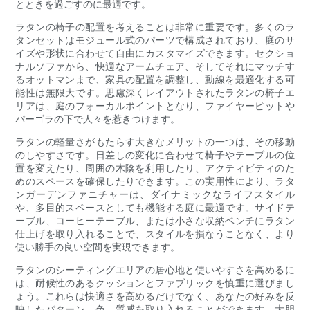
とときを過ごすのに最適です。
ラタンの椅子の配置を考えることは非常に重要です。多くのラ
タンセットはモジュール式のパーツで構成されており、庭のサ
イズや形状に合わせて自由にカスタマイズできます。セクショ
ナルソファから、快適なアームチェア、そしてそれにマッチす
るオットマンまで、家具の配置を調整し、動線を最適化する可
能性は無限大です。思慮深くレイアウトされたラタンの椅子エ
リアは、庭のフォーカルポイントとなり、ファイヤーピットや
パーゴラの下で人々を惹きつけます。
ラタンの軽量さがもたらす大きなメリットの一つは、その移動
のしやすさです。日差しの変化に合わせて椅子やテーブルの位
置を変えたり、周囲の木陰を利用したり、アクティビティのた
めのスペースを確保したりできます。この実用性により、ラタ
ンガーデンファニチャーは、ダイナミックなライフスタイル
や、多目的スペースとしても機能する庭に最適です。サイドテ
ーブル、コーヒーテーブル、または小さな収納ベンチにラタン
仕上げを取り入れることで、スタイルを損なうことなく、より
使い勝手の良い空間を実現できます。
ラタンのシーティングエリアの居心地と使いやすさを高めるに
は、耐候性のあるクッションとファブリックを慎重に選びまし
ょう。これらは快適さを高めるだけでなく、あなたの好みを反
映したパターン、色、質感を取り入れることができます。大胆