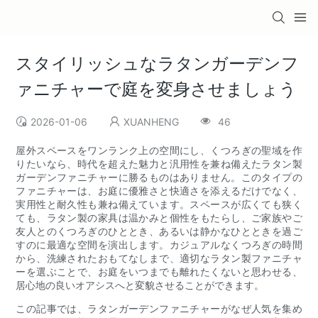
スタイリッシュなラタンガーデンフ
ァニチャーで庭を変身させましょう
2026-01-06
XUANHENG
46
屋外スペースをワンランク上の空間にし、くつろぎの聖域を作
りたいなら、時代を超えた魅力と汎用性を兼ね備えたラタン製
ガーデンファニチャーに勝るものはありません。このタイプの
ファニチャーは、お庭に優雅さと快適さを添えるだけでなく、
実用性と耐久性も兼ね備えています。スペースが広くても狭く
ても、ラタン製の家具は温かみと個性をもたらし、ご家族やご
友人とのくつろぎのひととき、あるいは静かなひとときを過ご
すのに最適な空間を演出します。カジュアルなくつろぎの時間
から、洗練されたおもてなしまで、適切なラタン製ファニチャ
ーを選ぶことで、お庭をいつまでも離れたくないと思わせる、
居心地の良いオアシスへと変貌させることができます。
この記事では、ラタンガーデンファニチャーがなぜ人気を集め