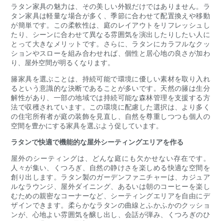
ラタン家具の魅力は、その美しい外観だけではありません。ラ
タン家具は軽量な場合が多く、季節に合わせて配置換えや移動
が簡単です。この柔軟性は、庭のレイアウトをリフレッシュし
たり、シーンに合わせて異なる雰囲気を演出したりしたい人に
とって大きなメリットです。さらに、ラタンにカラフルなクッ
ションやスローを組み合わせれば、個性と居心地の良さが加わ
り、屋外空間が明るくなります。
籐家具を選ぶことは、持続可能で環境に優しい素材を取り入れ
るという意識的な決断であることが多いです。天然の籐は生分
解性があり、一部の地域では持続可能な森林管理を支援する方
法で収穫されています。この環境に配慮した選択は、より多く
の住宅所有者が庭の装飾を見直し、自然を尊重しつつも個人の
空間を豊かにする家具を選ぶよう促しています。
ラタンで快適で機能的な屋外シーティングエリアを作る
屋外のシーティングは、どんな庭にも欠かせない存在です。
人々が集い、くつろぎ、自然の静けさを楽しめる快適な空間を
創り出します。ラタン製のガーデンファニチャーは、カジュア
ルなラウンジ、屋外ダイニング、あるいは朝のコーヒーを楽し
むための親密なコーナーなど、シーティングエリアを自由にデ
ザインできます。柔らかなラタンの曲線とふかふかのクッショ
ンが、心地よい雰囲気を醸し出し、会話が弾み、くつろぎのひ