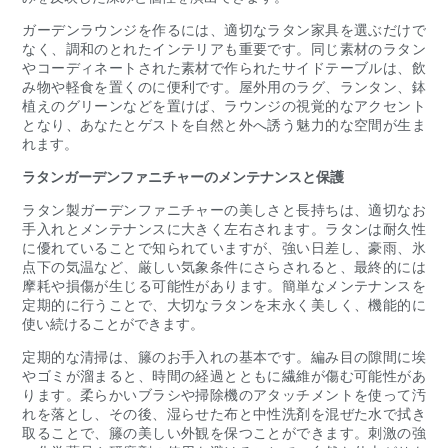
ガーデンラウンジを作るには、適切なラタン家具を選ぶだけで
なく、調和のとれたインテリアも重要です。同じ素材のラタン
やコーディネートされた素材で作られたサイドテーブルは、飲
み物や軽食を置くのに便利です。屋外用のラグ、ランタン、鉢
植えのグリーンなどを置けば、ラウンジの視覚的なアクセント
となり、あなたとゲストを自然と外へ誘う魅力的な空間が生ま
れます。
ラタンガーデンファニチャーのメンテナンスと保護
ラタン製ガーデンファニチャーの美しさと長持ちは、適切なお
手入れとメンテナンスに大きく左右されます。ラタンは耐久性
に優れていることで知られていますが、強い日差し、豪雨、氷
点下の気温など、厳しい気象条件にさらされると、最終的には
摩耗や損傷が生じる可能性があります。簡単なメンテナンスを
定期的に行うことで、大切なラタンを末永く美しく、機能的に
使い続けることができます。
定期的な清掃は、籐のお手入れの基本です。編み目の隙間に埃
やゴミが溜まると、時間の経過とともに繊維が傷む可能性があ
ります。柔らかいブラシや掃除機のアタッチメントを使って汚
れを落とし、その後、湿らせた布と中性洗剤を混ぜた水で拭き
取ることで、籐の美しい外観を保つことができます。刺激の強