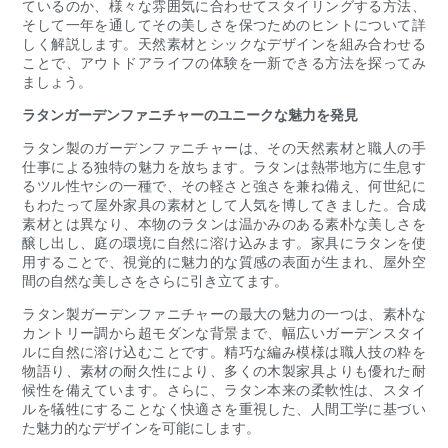
ているのか、様々な雰囲気に合わせてスタイリングする方法、
そして一年を通してその美しさを保つためのヒントについて詳
しく解説します。天然素材とシックなデザインを組み合わせる
ことで、アウトドアライフの体験を一新できる方法を探ってみ
ましょう。
ラタンガーデンファニチャーのユニークな魅力を発見
ラタン製のガーデンファニチャーは、その天然素材と職人の手
仕事による独特の魅力を放ちます。ラタンは熱帯地方に生息す
るツル性ヤシの一種で、その軽さと強さを兼ね備え、何世紀に
もわたって屋外家具の素材として人気を博してきました。合成
素材とは異なり、本物のラタンは温かみのある素朴な美しさを
醸し出し、庭の環境に自然に溶け込みます。家具にラタンを使
用することで、視覚的に魅力的な質感の表面が生まれ、屋外空
間の自然な美しさをさらに引き立てます。
ラタン製ガーデンファニチャーの最大の魅力の一つは、素朴な
カントリー調から超モダンな背景まで、幅広いガーデンスタイ
ルに自然に溶け込むことです。精巧な編み模様は職人技の粋を
物語り、素材の耐久性により、多くの木製家具よりも優れた耐
候性を備えています。さらに、ラタン本来の柔軟性は、スタイ
ルを犠牲にすることなく快適さを重視した、人間工学に基づい
た魅力的なデザインを可能にします。