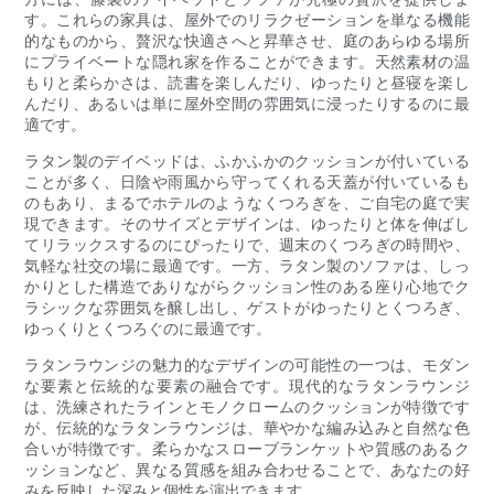
す。これらの家具は、屋外でのリラクゼーションを単なる機能
的なものから、贅沢な快適さへと昇華させ、庭のあらゆる場所
にプライベートな隠れ家を作ることができます。天然素材の温
もりと柔らかさは、読書を楽しんだり、ゆったりと昼寝を楽し
んだり、あるいは単に屋外空間の雰囲気に浸ったりするのに最
適です。
ラタン製のデイベッドは、ふかふかのクッションが付いている
ことが多く、日陰や雨風から守ってくれる天蓋が付いているも
のもあり、まるでホテルのようなくつろぎを、ご自宅の庭で実
現できます。そのサイズとデザインは、ゆったりと体を伸ばし
てリラックスするのにぴったりで、週末のくつろぎの時間や、
気軽な社交の場に最適です。一方、ラタン製のソファは、しっ
かりとした構造でありながらクッション性のある座り心地でク
ラシックな雰囲気を醸し出し、ゲストがゆったりとくつろぎ、
ゆっくりとくつろぐのに最適です。
ラタンラウンジの魅力的なデザインの可能性の一つは、モダン
な要素と伝統的な要素の融合です。現代的なラタンラウンジ
は、洗練されたラインとモノクロームのクッションが特徴です
が、伝統的なラタンラウンジは、華やかな編み込みと自然な色
合いが特徴です。柔らかなスローブランケットや質感のあるク
ッションなど、異なる質感を組み合わせることで、あなたの好
みを反映した深みと個性を演出できます。