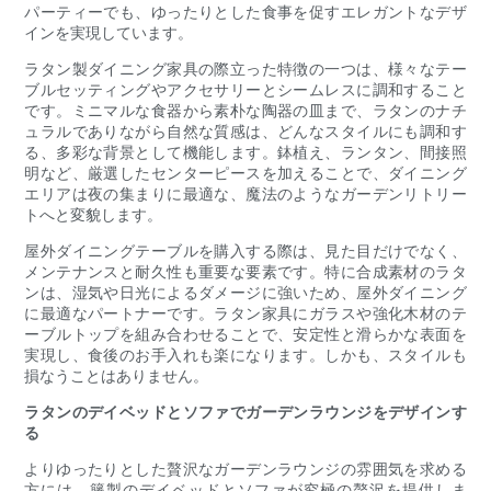
パーティーでも、ゆったりとした食事を促すエレガントなデザ
インを実現しています。
ラタン製ダイニング家具の際立った特徴の一つは、様々なテー
ブルセッティングやアクセサリーとシームレスに調和すること
です。ミニマルな食器から素朴な陶器の皿まで、ラタンのナチ
ュラルでありながら自然な質感は、どんなスタイルにも調和す
る、多彩な背景として機能します。鉢植え、ランタン、間接照
明など、厳選したセンターピースを加えることで、ダイニング
エリアは夜の集まりに最適な、魔法のようなガーデンリトリー
トへと変貌します。
屋外ダイニングテーブルを購入する際は、見た目だけでなく、
メンテナンスと耐久性も重要な要素です。特に合成素材のラタ
ンは、湿気や日光によるダメージに強いため、屋外ダイニング
に最適なパートナーです。ラタン家具にガラスや強化木材のテ
ーブルトップを組み合わせることで、安定性と滑らかな表面を
実現し、食後のお手入れも楽になります。しかも、スタイルも
損なうことはありません。
ラタンのデイベッドとソファでガーデンラウンジをデザインす
る
よりゆったりとした贅沢なガーデンラウンジの雰囲気を求める
方には、籐製のデイベッドとソファが究極の贅沢を提供しま