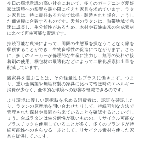
今日の環境意識の高い社会において、多くのガーデニング愛好
家は環境への影響を最小限に抑えた家具を求めています。ラタ
ン家具は、特に責任ある方法で伐採・製造された場合、こうし
た価値観に合致するものです。天然のラタンは、熱帯地域で急
速に成長し、生分解性があるため、木材や石油由来の合成素材
に比べて再生可能な資源です。
持続可能な農法によって、周囲の生態系を損なうことなく籐を
収穫することができ、生物多様性の促進につながります。さら
に、多くのメーカーが倫理的な生産に注力し、無毒の染料や接
着剤の使用、梱包材の最適化などによって二酸化炭素排出量を
削減しています。
籐家具を選ぶことは、その軽量性もプラスに働きます。つま
り、重い金属製や無垢材製の家具に比べて輸送時のエネルギー
消費が少なく、全体的な環境への影響を軽減できるのです。
より環境に優しい選択肢を求める消費者は、認証を確認した
り、ラタンの原産地を問い合わせたりして、持続可能な方法で
管理された森林や農園から来ていることを確認するとよいでし
ょう。合成ラタンは生分解性が低いものの、リサイクル可能な
プラスチックを使用していることが多く、多くのブランドが持
続可能性へのさらなる一歩として、リサイクル素材を使った家
具を提供しています。