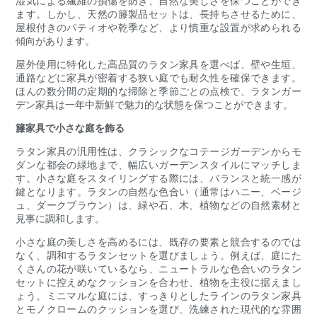
湿気による繊維の損傷を防ぎ、自然な美しさを保つことができ
ます。しかし、天然の籐製品セットは、長持ちさせるために、
屋根付きのパティオや乾季など、より慎重な設置が求められる
傾向があります。
屋外使用に特化した高品質のラタン家具を選べば、壁や生垣、
通路などに家具が密着する狭い庭でも耐久性を確保できます。
ほんの数分間の定期的な掃除と季節ごとの点検で、ラタンガー
デン家具は一年中新鮮で魅力的な状態を保つことができます。
籐家具で小さな庭を飾る
ラタン家具の汎用性は、クラシックなコテージガーデンからモ
ダンな都会の緑地まで、幅広いガーデンスタイルにマッチしま
す。小さな庭をスタイリングする際には、バランスと統一感が
鍵となります。ラタンの自然な色合い（通常はハニー、ベージ
ュ、ダークブラウン）は、緑や石、木、植物などの自然素材と
見事に調和します。
小さな庭の美しさを高めるには、既存の要素と競合するのでは
なく、調和するラタンセットを選びましょう。例えば、庭にた
くさんの花が咲いているなら、ニュートラルな色合いのラタン
セットに控えめなクッションを合わせ、植物を主役に据えまし
ょう。ミニマルな庭には、すっきりとしたラインのラタン家具
とモノクロームのクッションを選び、洗練された現代的な雰囲