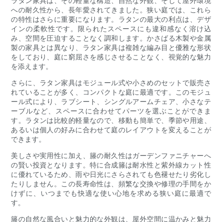
ラタン家具は、その軽量な構造、自然な外観、そして屋外環境
への耐久性から、長年愛されてきました。狭い庭では、これら
の特性はさらに重要になります。ラタンの最大の利点は、デザ
インの柔軟性です。限られたスペースにも違和感なく溶け込
み、空間を圧迫することなく調和します。かさばる木製や金属
製の家具とは異なり、ラタン家具は複雑な編み目と優雅な形状
をしており、庭に窮屈さを感じさせることなく、視覚的な魅力
を添えます。
さらに、ラタン家具はモジュール式や小さめのセットで販売さ
れていることが多く、コンパクトな庭に最適です。このモジュ
ール式により、ラブシート、シングルアームチェア、小さなテ
ーブルなど、スペースに合わせてパーツを選ぶことができま
す。ラタンは比較的軽量なので、移動も簡単で、季節や用途、
あるいは個人の好みに合わせて庭のレイアウトを変えることが
できます。
美しさや実用性に加え、籐の耐久性はガーデンファニチャーへ
の賢い投資となります。特に合成籐は耐水性と紫外線カット性
に優れているため、雨や日光にさらされても色褪せたり劣化し
たりしません。この長寿命性は、頻繁な交換や修理の手間をか
けずに、いつまでも快適な使い心地を求める狭い庭に最適で
す。
籐の自然な風合いと魅力的な外観は、屋外空間に温かみと魅力