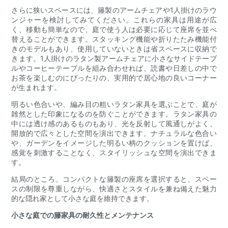
さらに狭いスペースには、籐製のアームチェアや1人掛けのラウ
ンジャーを検討してみてください。これらの家具は用途が広
く、移動も簡単なので、庭で使う人は必要に応じて座席を並べ
替えることができます。スタッキング機能や折りたたみ機能付
きのモデルもあり、使用していないときは省スペースに収納で
きます。1人掛けのラタン製アームチェアに小さなサイドテーブ
ルやコーヒーテーブルを組み合わせれば、読書や日差しの中で
お茶を楽しむのにぴったりの、実用的で居心地の良いコーナー
が生まれます。
明るい色合いや、編み目の粗いラタン家具を選ぶことで、庭が
雑然とした印象になるのを防ぐことができます。ラタン家具の
中には透け感のあるものもあり、光を反射して風通しがよく、
開放的で広々とした空間を演出できます。ナチュラルな色合い
や、ガーデンをイメージした明るい柄のクッションを置けば、
感覚を刺激することなく、スタイリッシュな空間を演出できま
す。
結局のところ、コンパクトな籐製の座席を選択すると、スペー
スの制限を尊重しながら、快適さとスタイルを兼ね備えた魅力
的な隠れ家として小さな庭を維持できます。
小さな庭での籐家具の耐久性とメンテナンス