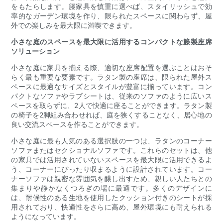
をもたらします。籐家具を慎重に選べば、スタイリッシュで効
率的なガーデン環境を作り、限られたスペースに関わらず、屋
外での楽しみを最大限に満喫できます。
小さな庭のスペースを最大限に活用するコンパクトな籐製座席
ソリューション
小さな庭に家具を揃える際、適切な座席配置を選ぶことはおそ
らく最も重要な要素です。ラタン製の座席は、限られた屋外ス
ペースに最適なサイズとスタイルが豊富に揃っています。コン
パクトなソファやラブシートは、従来のソファのように広いス
ペースを取らずに、2人で快適に座ることができます。ラタン製
の椅子を2脚組み合わせれば、庭を狭くすることなく、居心地の
良い交流スペースを作ることができます。
小さな庭に最も人気のある選択肢の一つは、ラタンのコーナー
ソファまたはセクショナルソファです。これらのセットは、他
の家具では活用されていないスペースを最大限に活用できるよ
う、コーナーにぴったり収まるように設計されています。コー
ナーソファは親密な雰囲気を醸し出すため、親しい人たちとの
集まりや静かなくつろぎの場に最適です。多くのデザインに
は、耐候性のある生地を使用したクッション付きのシートが採
用されており、快適性をさらに高め、屋外環境にも耐えられる
ようになっています。