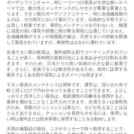
ガーデンファニチャー、特に一つ一つの家具が大切な狭いスペ
ースでは、耐久性とメンテナンスのしやすさが重要な要素とな
ります。ラタン製のガーデンファニチャー、特に合成繊維製の
ものは、その両方において優れています。伝統的な天然ラタン
は美しく軽量ですが、適切なメンテナンスを行わないと、極度
に湿度の高い環境や頻繁に雨が降る環境には適していません。
合成繊維製のラタンや樹脂製の籐は、天然ラタンの外観を模倣
して製造されていますが、耐候性ははるかに優れています。
合成ラタン製の家具は、紫外線防止剤でコーティングされてい
ることが多く、長時間の直射日光による色あせやひび割れを防
ぎます。そのため、日当たりの良い気候の小さな庭に最適で
す。さらに、合成ラタンは耐水性があるため、屋外に設置する
家具でよくある雨や湿気によるダメージを防ぎます。
ラタン家具のメンテナンスは簡単です。通常は、湿らせた布で
軽く拭くだけで汚れやホコリを落とすことができます。よりし
っかりと洗浄したい場合は、低刺激性の石鹸水を使用すると、
素材を傷めることなくお手入れできます。合成ラタンは速乾性
のため、布製のクッションとは異なり、カビが生えることはほ
とんどありません。クッションを長持ちさせるには、使用しな
い時は屋内または防水容器に保管することをお勧めします。
天然の籐製品の場合、ニスやラッカーで時々処理することで、