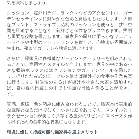
気を演出しましょう。
クッション、屋外用ラグ、ランタンなどのアクセントは、ガー
デンセッティングに鮮やかな色彩と質感をもたらします。大胆
なプリント、ストライプ、花柄のクッションを使うと、狭い空
間を圧迫することなく、新鮮さと個性をプラスできます。照明
も重要な役割を果たします。籐家具の周りに柔らかなフェアリ
ーライトや小型のソーラーランプを置くと、心地よい雰囲気が
生まれ、夜までガーデンを快適に過ごせます。
さらに、籐家具に多機能なガーデンアクセサリーを組み合わせ
ることで、実用性とスタイルが向上します。家具の中にある小
さな収納ボックスにはクッションやガーデンツールを隠した
り、折りたたみ式のテーブルを使えば屋外での食事や作業も楽
に行えます。耐候性のあるひざ掛けや小さな天蓋を追加すれ
ば、暑い夏の日差しの中でも快適な日陰を作ることができま
す。
質感、模様、色を巧みに組み合わせることで、籐家具は実用的
な座席となるだけでなく、小さな庭であっても、スタイルとリ
ラクゼーションが美しく共存する屋外のリビング スペースを作
り出すための基本的な要素にもなります。
環境に優しく持続可能な籐家具を選ぶメリット