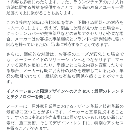
ト内容も多岐にわたります。また、ラウンジチェアのお手入れ
方法に関する教材を提供することで、製品の寿命とユーザー満
足度の向上に繋がることもあります。
この直接的な関係は信頼関係を育み、予期せぬ問題への対応を
スムーズにします。例えば、製品に欠陥が見つかった場合や、
クッションカバーや交換部品などの追加アクセサリが必要な場
合、メーカーはお客様の事業継続とブランドの評判維持に強い
関心を持っているため、迅速に対応することができます。
さらに、継続的な対話は、お客様のニーズが変化した場合で
も、オーダーメイドのソリューションへとつながります。マッ
チする家具を追加したり、季節ごとに注文内容を変更したりす
る場合、メーカーは既にお客様の好みを理解しているため、単
発の取引ではなく、継続的な有益な関係を築くことができま
す。
イノベーションと限定デザインへのアクセス：最新のトレンド
とテクノロジーを楽しむ
メーカーは、屋外家具業界におけるデザイン革新と技術革新の
最前線に立つことが多いです。メーカーと直接提携すること
で、すぐには主流の小売市場には届かないかもしれない新しい
素材、施工技術、そしてデザイントレンドに、特別なアクセス
を得ることができます。