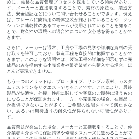
めに、厳格な品質管理プロセスを採用している傾向がありま
す。メーカーと直接取引することで、素材の原産地、製造方
法、安全認証などについて問い合わせることができます。例え
ば、フレームに防錆用の粉体塗装が施されていることや、クッ
ションに速乾性のあるフォームが使用されていることを知るこ
とで、耐久性や環境への適合性について安心感を得ることがで
きます。
さらに、メーカーは通常、工房や工場の見学や詳細な資料の受
け取りを許可しており、製造工程を直接的に把握することがで
きます。このような透明性は、製造工程の詳細を開示せずに完
成品のみを提供する小売業者や販売業者から購入する場合、ほ
とんど実現できません。
もう一つのメリットは、プロトタイプ、サンプル素材、カスタ
ムテストランをリクエストできることです。これにより、最終
製品が快適性、外観、性能に関してお客様のご期待に沿うもの
になることが保証されます。一方、小売販売の場合、在庫品し
か提供できないことが多く、ご希望の性能をすべて満たさな
い、あるいは期待通りの耐久性が得られない可能性がありま
す。
品質問題が発生した場合、メーカーと直接取引することで、仲
介業者を介さずに保証請求や修理をスムーズに進めることがで
きます。この迅速性により、迅速な解決と優れたカスタマーサ