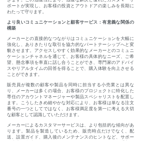
ポートが実現し、お客様の投資とアウトドアの楽しみを長期に
わたって守ります。
より良いコミュニケーションと顧客サービス：有意義な関係の
構築
メーカーとの直接的なつながりはコミュニケーションを大幅に
強化し、ありきたりな取引を協力的なパートナーシップへと変
貌させます。アクセスしやすく効果的なメーカーとのコミュニ
ケーションチャネルを通じて、お客様の具体的なニーズ、ご希
望、懸念事項を率直に話し合うことができ、専門家のアドバイ
スやリアルタイムの回答を得ることで、購入体験を向上させる
ことができます。
販売員が複数の顧客や製品を同時に担当する小売業とは異な
り、メーカーは多くの場合、お客様のプロジェクトに特化した
専任のアカウントマネージャーや製品スペシャリストを配置し
ます。こうしたきめ細やかな対応により、お客様は単なる注文
番号の一つとしてではなく、お客様満足度を第一に考える大切
な顧客として認識していただけます。
メーカーによるカスタマーサービスは、より包括的な傾向があ
ります。製品を製造しているため、販売時点だけでなく、配
送、設置ガイド、購入後のメンテナンスのヒントなど、サポー