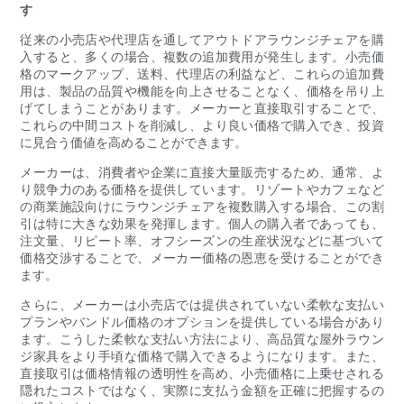
す
従来の小売店や代理店を通してアウトドアラウンジチェアを購
入すると、多くの場合、複数の追加費用が発生します。小売価
格のマークアップ、送料、代理店の利益など、これらの追加費
用は、製品の品質や機能を向上させることなく、価格を吊り上
げてしまうことがあります。メーカーと直接取引することで、
これらの中間コストを削減し、より良い価格で購入でき、投資
に見合う価値を高めることができます。
メーカーは、消費者や企業に直接大量販売するため、通常、よ
り競争力のある価格を提供しています。リゾートやカフェなど
の商業施設向けにラウンジチェアを複数購入する場合、この割
引は特に大きな効果を発揮します。個人の購入者であっても、
注文量、リピート率、オフシーズンの生産状況などに基づいて
価格交渉することで、メーカー価格の恩恵を受けることができ
ます。
さらに、メーカーは小売店では提供されていない柔軟な支払い
プランやバンドル価格のオプションを提供している場合があり
ます。こうした柔軟な支払い方法により、高品質な屋外ラウン
ジ家具をより手頃な価格で購入できるようになります。また、
直接取引は価格情報の透明性を高め、小売価格に上乗せされる
隠れたコストではなく、実際に支払う金額を正確に把握するの