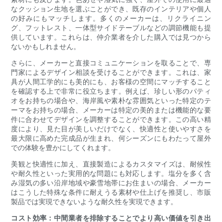
なクッション生地を選ぶことができ、既存のインテリアや個人
の好みにもマッチします。多くのメーカーは、リクライニン
グ、フットレスト、一体型サイドテーブルなどの調節機能も提
供しています。これらは、仲介業者を介した購入では見つから
ないかもしれません。
さらに、メーカーと直接コミュニケーションを取ることで、専
門家によるデザイン相談を受けることができます。これは、家
具が人間工学的にも美的にも、お客様の空間にマッチすること
を確認する上で非常に役立ちます。例えば、珍しい形のパティ
オをお持ちの場合や、海岸風や素朴な雰囲気といった特定のテ
ーマをお持ちの場合、メーカーは特定の美的または機能的な要
件に合わせてデザインを調整することができます。この高い精
度により、見た目が美しいだけでなく、快適性と使いやすさを
最大限に高めた完成品が生まれ、何シーズンにもわたって屋外
での体験を豊かにしてくれます。
美観と快適性に加え、直接製造によるカスタマイズは、耐候性
や耐久性といった実用的な問題にも対応します。塩分を多く含
み湿気の多い沿岸地域や豪雪地帯にお住まいの場合、メーカー
はこうした特殊な条件に耐えうる素材や仕上げを推奨し、市販
製品では実現できないような耐久性を実現できます。
コスト効率：中間業者を排除することでより高い価値を引き出