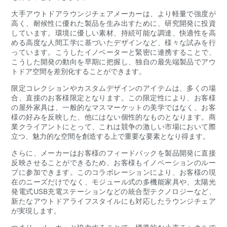
大手アウトドアラウンジチェアメーカーは、より軽量で強度が
高く、耐候性に優れた製品を生み出すために、研究開発に投資
しています。環境に優しい素材、持続可能な調達、快適性を高
める高度な人間工学に基づいたデザインなど、様々な試みを行
っています。こうしたイノベーターと緊密に連携することで、
こうした開発の動向を早期に把握し、独自の最先端製品でアウ
トドア空間を差別化することができます。
限定コレクションやカスタムデザインのアイテムは、多くの場
合、直接のお客様限定となります。この限定性により、お客様
の屋外家具は、一般的なマスマーケットの美学ではなく、お客
様の好みを反映した、他にはない個性的なものとなります。商
業クライアントにとって、これは競争の激しい市場において際
立つ、魅力的な空間を創造する上で重要な要素となり得ます。
さらに、メーカーはお客様のフィードバックを製品開発に直接
反映させることができるため、お客様もイノベーションのルー
プに参加できます。このコラボレーションにより、お客様の現
在のニーズだけでなく、モジュール式の多機能家具や、太陽光
発電式USB充電ステーションなどの統合型テクノロジーなど、
新たなアウトドアライフスタイルにも対応したラウンジチェア
が実現します。