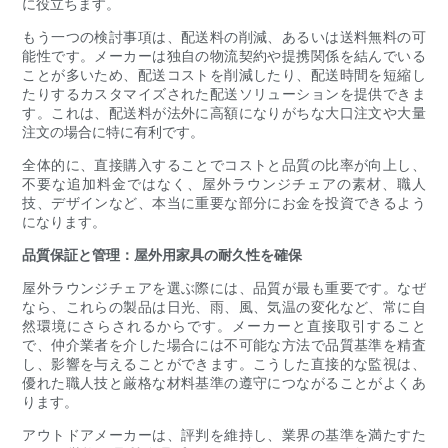
に役立ちます。
もう一つの検討事項は、配送料の削減、あるいは送料無料の可
能性です。メーカーは独自の物流契約や提携関係を結んでいる
ことが多いため、配送コストを削減したり、配送時間を短縮し
たりするカスタマイズされた配送ソリューションを提供できま
す。これは、配送料が法外に高額になりがちな大口注文や大量
注文の場合に特に有利です。
全体的に、直接購入することでコストと品質の比率が向上し、
不要な追加料金ではなく、屋外ラウンジチェアの素材、職人
技、デザインなど、本当に重要な部分にお金を投資できるよう
になります。
品質保証と管理：屋外用家具の耐久性を確保
屋外ラウンジチェアを選ぶ際には、品質が最も重要です。なぜ
なら、これらの製品は日光、雨、風、気温の変化など、常に自
然環境にさらされるからです。メーカーと直接取引すること
で、仲介業者を介した場合には不可能な方法で品質基準を精査
し、影響を与えることができます。こうした直接的な監視は、
優れた職人技と厳格な材料基準の遵守につながることがよくあ
ります。
アウトドアメーカーは、評判を維持し、業界の基準を満たすた