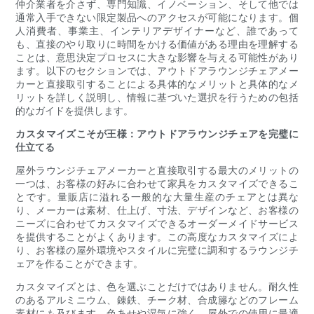
仲介業者を介さず、専門知識、イノベーション、そして他では
通常入手できない限定製品へのアクセスが可能になります。個
人消費者、事業主、インテリアデザイナーなど、誰であって
も、直接のやり取りに時間をかける価値がある理由を理解する
ことは、意思決定プロセスに大きな影響を与える可能性があり
ます。以下のセクションでは、アウトドアラウンジチェアメー
カーと直接取引することによる具体的なメリットと具体的なメ
リットを詳しく説明し、情報に基づいた選択を行うための包括
的なガイドを提供します。
カスタマイズこそが王様：アウトドアラウンジチェアを完璧に
仕立てる
屋外ラウンジチェアメーカーと直接取引する最大のメリットの
一つは、お客様の好みに合わせて家具をカスタマイズできるこ
とです。量販店に溢れる一般的な大量生産のチェアとは異な
り、メーカーは素材、仕上げ、寸法、デザインなど、お客様の
ニーズに合わせてカスタマイズできるオーダーメイドサービス
を提供することがよくあります。この高度なカスタマイズによ
り、お客様の屋外環境やスタイルに完璧に調和するラウンジチ
ェアを作ることができます。
カスタマイズとは、色を選ぶことだけではありません。耐久性
のあるアルミニウム、錬鉄、チーク材、合成籐などのフレーム
素材にも及びます。色あせや湿気に強く、屋外での使用に最適