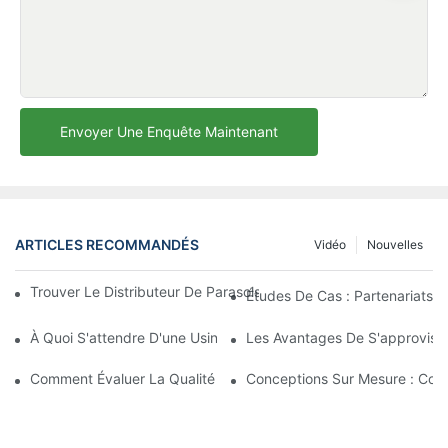
Envoyer Une Enquête Maintenant
ARTICLES RECOMMANDÉS
Vidéo
Nouvelles
Trouver Le Distributeur De Parasols De Plage Idéal Pour Votre E
Études De Cas : Partenariats 
À Quoi S'attendre D'une Usine De Chaises Longues D'extérieur 
Les Avantages De S'approvisio
Comment Évaluer La Qualité D'une Usine De Chaises Longues D'
Conceptions Sur Mesure : Coll