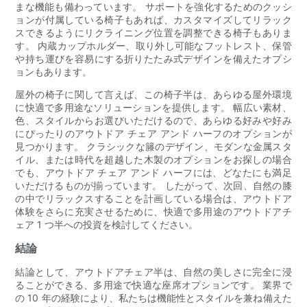
まな機能も備わっています。 サポートを強化するためのクッシ
ョンが付属している椅子もあれば、カスタマイズしてリラック
スできるようにリクライニング位置を調整できる椅子もありま
す。 内蔵カップホルダー、取り外し可能なフットレスト、保管
や持ち運びを容易にする折りたたみ式デザインを備えたオプシ
ョンもあります。
屋外の椅子に関して言えば、この椅子半は、あらゆる屋外環境
に快適で多用途なソリューションを提供します。 幅広い素材、
色、スタイルからお選びいただけるので、あらゆる好みや好み
にぴったりのアウトドア チェア アンド ハーフのオプションが
見つかります。 クラシックな籐のデザイン、モダンな金属スタ
イル、または時代を超越した木製のオプションをお探しの場合
でも、アウトドア チェア アンド ハーフには、どなたにも満足
いただけるものが揃っています。 したがって、次回、自然の膝
の中でリラックスすることを計画している場合は、アウトドア
体験をさらに充実させるために、快適で多用途のアウトドアチ
ェア 1 つ半への投資を検討してください。
結論
結論として、アウトドアチェア半は、自然の美しさに完全に浸
ることができる、多用途で快適な座席オプションです。 業界で
の 10 年の経験により、私たちは機能性とスタイルを兼ね備えた