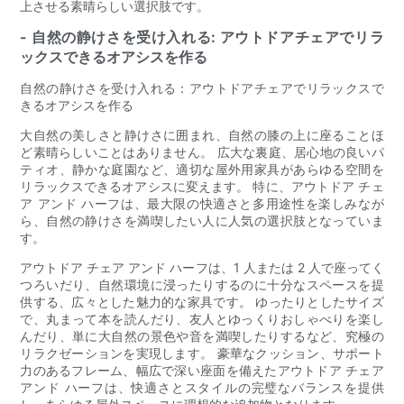
上させる素晴らしい選択肢です。
- 自然の静けさを受け入れる: アウトドアチェアでリラ
ックスできるオアシスを作る
自然の静けさを受け入れる：アウトドアチェアでリラックスで
きるオアシスを作る
大自然の美しさと静けさに囲まれ、自然の膝の上に座ることほ
ど素晴らしいことはありません。 広大な裏庭、居心地の良いパ
ティオ、静かな庭園など、適切な屋外用家具があらゆる空間を
リラックスできるオアシスに変えます。 特に、アウトドア チェ
ア アンド ハーフは、最大限の快適さと多用途性を楽しみなが
ら、自然の静けさを満喫したい人に人気の選択肢となっていま
す。
アウトドア チェア アンド ハーフは、1 人または 2 人で座ってく
つろいだり、自然環境に浸ったりするのに十分なスペースを提
供する、広々とした魅力的な家具です。 ゆったりとしたサイズ
で、丸まって本を読んだり、友人とゆっくりおしゃべりを楽し
んだり、単に大自然の景色や音を満喫したりするなど、究極の
リラクゼーションを実現します。 豪華なクッション、サポート
力のあるフレーム、幅広で深い座面を備えたアウトドア チェア
アンド ハーフは、快適さとスタイルの完璧なバランスを提供