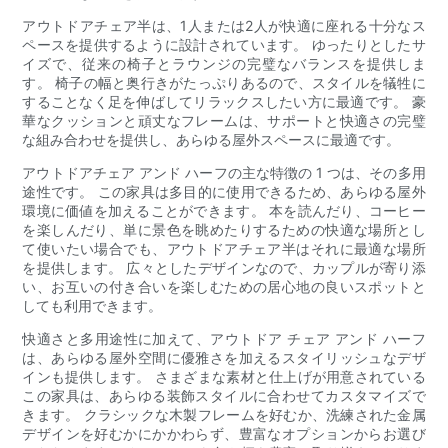
アウトドアチェア半は、1人または2人が快適に座れる十分なス
ペースを提供するように設計されています。 ゆったりとしたサ
イズで、従来の椅子とラウンジの完璧なバランスを提供しま
す。 椅子の幅と奥行きがたっぷりあるので、スタイルを犠牲に
することなく足を伸ばしてリラックスしたい方に最適です。 豪
華なクッションと頑丈なフレームは、サポートと快適さの完璧
な組み合わせを提供し、あらゆる屋外スペースに最適です。
アウトドアチェア アンド ハーフの主な特徴の 1 つは、その多用
途性です。 この家具は多目的に使用できるため、あらゆる屋外
環境に価値を加えることができます。 本を読んだり、コーヒー
を楽しんだり、単に景色を眺めたりするための快適な場所とし
て使いたい場合でも、アウトドアチェア半はそれに最適な場所
を提供します。 広々としたデザインなので、カップルが寄り添
い、お互いの付き合いを楽しむための居心地の良いスポットと
しても利用できます。
快適さと多用途性に加えて、アウトドア チェア アンド ハーフ
は、あらゆる屋外空間に優雅さを加えるスタイリッシュなデザ
インも提供します。 さまざまな素材と仕上げが用意されている
この家具は、あらゆる装飾スタイルに合わせてカスタマイズで
きます。 クラシックな木製フレームを好むか、洗練された金属
デザインを好むかにかかわらず、豊富なオプションからお選び