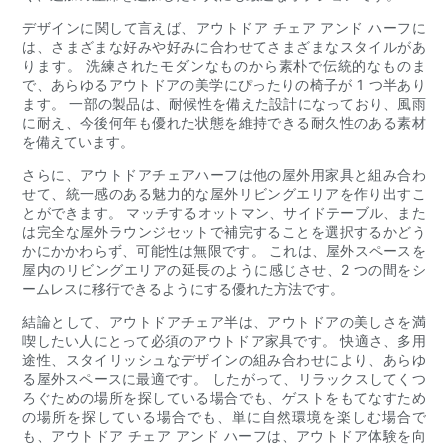
デザインに関して言えば、アウトドア チェア アンド ハーフに
は、さまざまな好みや好みに合わせてさまざまなスタイルがあ
ります。 洗練されたモダンなものから素朴で伝統的なものま
で、あらゆるアウトドアの美学にぴったりの椅子が 1 つ半あり
ます。 一部の製品は、耐候性を備えた設計になっており、風雨
に耐え、今後何年も優れた状態を維持できる耐久性のある素材
を備えています。
さらに、アウトドアチェアハーフは他の屋外用家具と組み合わ
せて、統一感のある魅力的な屋外リビングエリアを作り出すこ
とができます。 マッチするオットマン、サイドテーブル、また
は完全な屋外ラウンジセットで補完することを選択するかどう
かにかかわらず、可能性は無限です。 これは、屋外スペースを
屋内のリビングエリアの延長のように感じさせ、2 つの間をシ
ームレスに移行できるようにする優れた方法です。
結論として、アウトドアチェア半は、アウトドアの美しさを満
喫したい人にとって必須のアウトドア家具です。 快適さ、多用
途性、スタイリッシュなデザインの組み合わせにより、あらゆ
る屋外スペースに最適です。 したがって、リラックスしてくつ
ろぐための場所を探している場合でも、ゲストをもてなすため
の場所を探している場合でも、単に自然環境を楽しむ場合で
も、アウトドア チェア アンド ハーフは、アウトドア体験を向