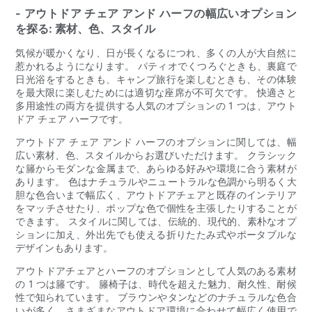
- アウトドア チェア アンド ハーフの幅広いオプション
を探る: 素材、色、スタイル
気候が暖かくなり、日が長くなるにつれ、多くの人が大自然に
惹かれるようになります。 パティオでくつろぐときも、裏庭で
日光浴をするときも、キャンプ旅行を楽しむときも、その体験
を最大限に楽しむためには適切な座席が不可欠です。 快適さと
多用途性の両方を提供する人気のオプションの 1 つは、アウト
ドア チェア ハーフです。
アウトドア チェア アンド ハーフのオプションに関しては、幅
広い素材、色、スタイルからお選びいただけます。 クラシック
な籐からモダンな金属まで、あらゆる好みや環境に合う素材が
あります。 色はナチュラルやニュートラルな色調から明るく大
胆な色合いまで幅広く、アウトドアチェアと既存のインテリア
をマッチさせたり、ポップな色で個性を主張したりすることが
できます。 スタイルに関しては、伝統的、現代的、素朴なオプ
ションに加え、外出先でも使える折りたたみ式やポータブルな
デザインもあります。
アウトドアチェアとハーフのオプションとして人気のある素材
の 1 つは籐です。 籐椅子は、時代を超えた魅力、耐久性、耐候
性で知られています。 ブラウンやタンなどのナチュラルな色合
いが多く、さまざまなアウトドア環境に合わせて幅広く使用で