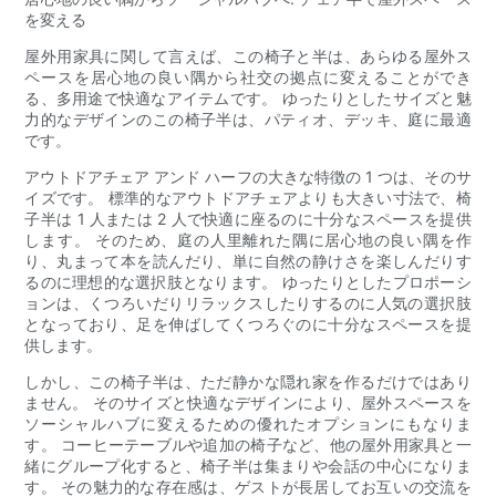
を変える
屋外用家具に関して言えば、この椅子と半は、あらゆる屋外ス
ペースを居心地の良い隅から社交の拠点に変えることができ
る、多用途で快適なアイテムです。 ゆったりとしたサイズと魅
力的なデザインのこの椅子半は、パティオ、デッキ、庭に最適
です。
アウトドアチェア アンド ハーフの大きな特徴の 1 つは、そのサ
イズです。 標準的なアウトドアチェアよりも大きい寸法で、椅
子半は 1 人または 2 人で快適に座るのに十分なスペースを提供
します。 そのため、庭の人里離れた隅に居心地の良い隅を作
り、丸まって本を読んだり、単に自然の静けさを楽しんだりす
るのに理想的な選択肢となります。 ゆったりとしたプロポーシ
ョンは、くつろいだりリラックスしたりするのに人気の選択肢
となっており、足を伸ばしてくつろぐのに十分なスペースを提
供します。
しかし、この椅子半は、ただ静かな隠れ家を作るだけではあり
ません。 そのサイズと快適なデザインにより、屋外スペースを
ソーシャルハブに変えるための優れたオプションにもなりま
す。 コーヒーテーブルや追加の椅子など、他の屋外用家具と一
緒にグループ化すると、椅子半は集まりや会話の中心になりま
す。 その魅力的な存在感は、ゲストが長居してお互いの交流を