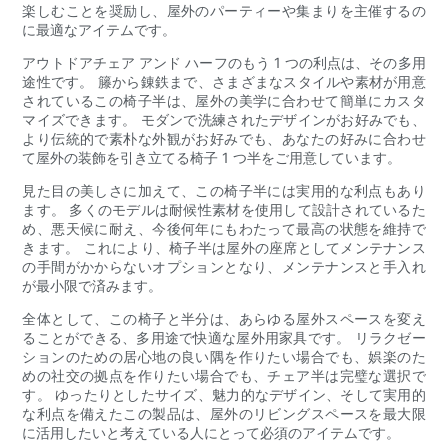
楽しむことを奨励し、屋外のパーティーや集まりを主催するの
に最適なアイテムです。
アウトドアチェア アンド ハーフのもう 1 つの利点は、その多用
途性です。 籐から錬鉄まで、さまざまなスタイルや素材が用意
されているこの椅子半は、屋外の美学に合わせて簡単にカスタ
マイズできます。 モダンで洗練されたデザインがお好みでも、
より伝統的で素朴な外観がお好みでも、あなたの好みに合わせ
て屋外の装飾を引き立てる椅子 1 つ半をご用意しています。
見た目の美しさに加えて、この椅子半には実用的な利点もあり
ます。 多くのモデルは耐候性素材を使用して設計されているた
め、悪天候に耐え、今後何年にもわたって最高の状態を維持で
きます。 これにより、椅子半は屋外の座席としてメンテナンス
の手間がかからないオプションとなり、メンテナンスと手入れ
が最小限で済みます。
全体として、この椅子と半分は、あらゆる屋外スペースを変え
ることができる、多用途で快適な屋外用家具です。 リラクゼー
ションのための居心地の良い隅を作りたい場合でも、娯楽のた
めの社交の拠点を作りたい場合でも、チェア半は完璧な選択で
す。 ゆったりとしたサイズ、魅力的なデザイン、そして実用的
な利点を備えたこの製品は、屋外のリビングスペースを最大限
に活用したいと考えている人にとって必須のアイテムです。