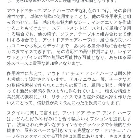
し、あらゆる屋外スペースに理想的な追加物となります。
アウトドアチェア アンド ハーフの主な利点の 1 つは、その多用
途性です。 単体で簡単に使用することも、他の屋外用家具と組
み合わせて、統一感のある魅力的なシーティングエリアを作成
することもできます。 ステートメントピースとして単独で使用
する場合でも、他の椅子、ソファ、テーブルと組み合わせて使
用​​する場合でも、アウトドアチェアハーフは、居心地の良いバ
ルコニーから広大なデッキまで、あらゆる屋外環境に合わせて
カスタマイズできます。 その適応性の高い性質により、レイア
ウトとデザインの面で無限の可能性が可能となり、あらゆる屋
外スペースに貴重な追加物となります。
多用途性に加えて、アウトドア チェア アンド ハーフは耐久性
も考慮して設計されています。 アルミニウム、籐、チークなど
の耐候性素材で作られたこれらの椅子は、風雨に耐え、何年経
っても新品の状態を保つように作られています。 頑丈な構造と
高品質の素材により、リラックスできる屋外の隠れ家を作りた
い人にとって、信頼性が高く長期にわたる投資になります。
スタイルに関して言えば、アウトドア チェア アンド ハーフ
は、どんな好みや好みにも合う幅広いオプションを提供しま
す。 洗練されたモダンなデザインからクラシックで伝統的な外
観まで、屋外スペースを引き立てる完璧なアウトドアチェア ハ
ーフをカスタマイズする可能性は無限にあります。 さまざまな