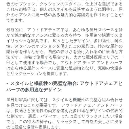
色のオプション、クッションのスタイル、仕上げを選択できる
これらの椅子は、個人のスタイルを反映するように調整し、屋
外のオアシスに統一感のある魅力的な雰囲気を作り出すことが
できます。
最終的に、アウトドアチェア半は、あらゆる屋外スペースを静
かで魅力的なオアシスに変える力を持つ、多用途で快適でスタ
イリッシュな家具です。 広々としたデザイン、多用途性、耐久
性、スタイルのオプションを備えたこの家具は、静かな屋外の
隠れ家を作りながら、自然の静けさを受け入れるのに最適な方
法です。 単独で使用する場合でも、大きな屋外座席エリアの一
部として使用する場合でも、アウトドア チェア アンド ハーフ
はあらゆる屋外スペースに貴重な追加物となり、究極の快適さ
とリラクゼーションを提供します。
- スタイルと機能性の完璧な融合: アウトドアチェアと
ハーフの多用途なデザイン
屋外用家具に関しては、スタイルと機能性の完璧な組み合わせ
を見つけることが重要です。 アウトドア チェア アンド ハーフ
は、快適さと実用性の両方を備えた多用途なデザインの代表的
な例です。 裏庭、パティオ、または庭でリラックスしたい場合
でも、この特大の椅子は、リラックスして自然の美しさに浸る
のに最適な場所を提供します。