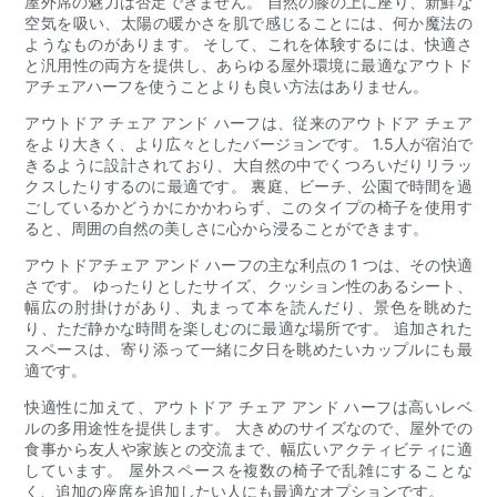
屋外席の魅力は否定できません。 自然の膝の上に座り、新鮮な
空気を吸い、太陽の暖かさを肌で感じることには、何か魔法の
ようなものがあります。 そして、これを体験するには、快適さ
と汎用性の両方を提供し、あらゆる屋外環境に最適なアウトド
アチェアハーフを使うことよりも良い方法はありません。
アウトドア チェア アンド ハーフは、従来のアウトドア チェア
をより大きく、より広々としたバージョンです。 1.5人が宿泊で
きるように設計されており、大自然の中でくつろいだりリラッ
クスしたりするのに最適です。 裏庭、ビーチ、公園で時間を過
ごしているかどうかにかかわらず、このタイプの椅子を使用す
ると、周囲の自然の美しさに心から浸ることができます。
アウトドアチェア アンド ハーフの主な利点の 1 つは、その快適
さです。 ゆったりとしたサイズ、クッション性のあるシート、
幅広の肘掛けがあり、丸まって本を読んだり、景色を眺めた
り、ただ静かな時間を楽しむのに最適な場所です。 追加された
スペースは、寄り添って一緒に夕日を眺めたいカップルにも最
適です。
快適性に加えて、アウトドア チェア アンド ハーフは高いレベ
ルの多用途性を提供します。 大きめのサイズなので、屋外での
食事から友人や家族との交流まで、幅広いアクティビティに適
しています。 屋外スペースを複数の椅子で乱雑にすることな
く、追加の座席を追加したい人にも最適なオプションです。