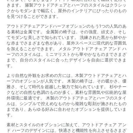
きます。 籐製アウトドアチェアとハーフのスタイルはクラシッ
クからモダンまで幅広く、屋外のインテリアにぴったりのもの
を見つけることができます。
アウトドアチェアアンドハーフオプションのもう1つの人気のあ
る素材は金属です。 金属製の椅子は、その強度、頑丈さ、そし
てモダンな美しさで知られています。 洗練された黒から鮮やか
な赤までさまざまな色があり、屋外スペースに現代的な雰囲気
を加えることができます。 メタル アウトドア チェア アンド ハ
ーフのスタイルは、ミニマリストから華やかなものまでさまざ
まで、自分のスタイルに合ったデザインを自由に選択できま
す。
より自然な外観をお求めの方には、木製アウトドアチェアとハ
ーフのオプションが人気です。 木製の椅子は、その暖かさ、優
雅さ、そして時代を超越した魅力で知られています。 杉やチー
クなどの自然な色調のものが多く、素朴な雰囲気や伝統的な屋
外環境に最適です。 木製のアウトドアチェアとハーフのスタイ
ルは、シンプルで控えめなものから複雑な彫刻が施されたもの
まであり、あらゆる好みに合わせたオプションを提供していま
す。
素材とスタイルのオプションに加えて、アウトドア チェア アン
ド ハーフのデザインには、快適さと機能性を向上させるさまざ