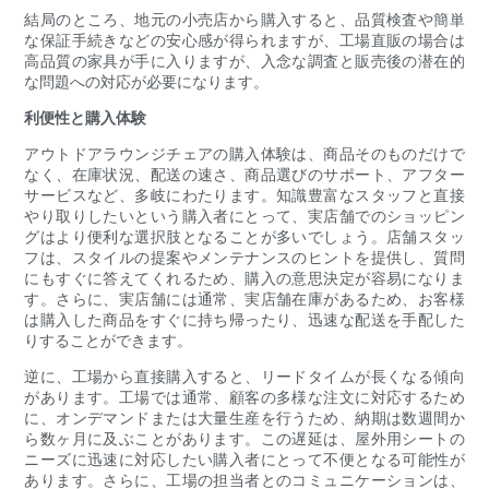
結局のところ、地元の小売店から購入すると、品質検査や簡単
な保証手続きなどの安心感が得られますが、工場直販の場合は
高品質の家具が手に入りますが、入念な調査と販売後の潜在的
な問題への対応が必要になります。
利便性と購入体験
アウトドアラウンジチェアの購入体験は、商品そのものだけで
なく、在庫状況、配送の速さ、商品選びのサポート、アフター
サービスなど、多岐にわたります。知識豊富なスタッフと直接
やり取りしたいという購入者にとって、実店舗でのショッピン
グはより便利な選択肢となることが多いでしょう。店舗スタッ
フは、スタイルの提案やメンテナンスのヒントを提供し、質問
にもすぐに答えてくれるため、購入の意思決定が容易になりま
す。さらに、実店舗には通常、実店舗在庫があるため、お客様
は購入した商品をすぐに持ち帰ったり、迅速な配送を手配した
りすることができます。
逆に、工場から直接購入すると、リードタイムが長くなる傾向
があります。工場では通常、顧客の多様な注文に対応するため
に、オンデマンドまたは大量生産を行うため、納期は数週間か
ら数ヶ月に及ぶことがあります。この遅延は、屋外用シートの
ニーズに迅速に対応したい購入者にとって不便となる可能性が
あります。さらに、工場の担当者とのコミュニケーションは、