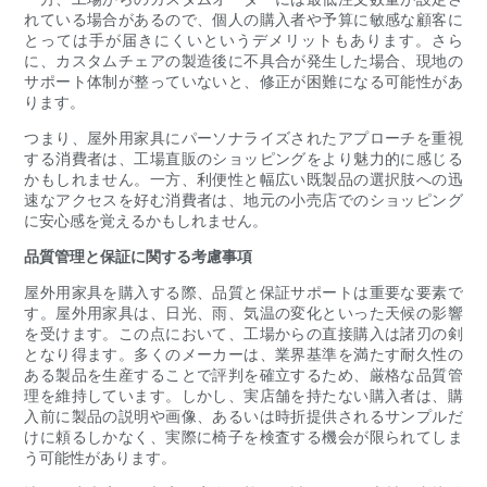
れている場合があるので、個人の購入者や予算に敏感な顧客に
とっては手が届きにくいというデメリットもあります。さら
に、カスタムチェアの製造後に不具合が発生した場合、現地の
サポート体制が整っていないと、修正が困難になる可能性があ
ります。
つまり、屋外用家具にパーソナライズされたアプローチを重視
する消費者は、工場直販のショッピングをより魅力的に感じる
かもしれません。一方、利便性と幅広い既製品の選択肢への迅
速なアクセスを好む消費者は、地元の小売店でのショッピング
に安心感を覚えるかもしれません。
品質管理と保証に関する考慮事項
屋外用家具を購入する際、品質と保証サポートは重要な要素で
す。屋外用家具は、日光、雨、気温の変化といった天候の影響
を受けます。この点において、工場からの直接購入は諸刃の剣
となり得ます。多くのメーカーは、業界基準を満たす耐久性の
ある製品を生産することで評判を確立するため、厳格な品質管
理を維持しています。しかし、実店舗を持たない購入者は、購
入前に製品の説明や画像、あるいは時折提供されるサンプルだ
けに頼るしかなく、実際に椅子を検査する機会が限られてしま
う可能性があります。