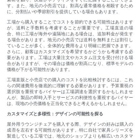
す。また、地元の小売店では、割高な通常価格を相殺するため
に、分割払いや季節割引を提供している場合もあります。
工場から購入することでコストを節約できる可能性はあります
が、送料と手数料を考慮することが重要です。工場直送の場
合、特に工場が海外や遠隔地にある場合は、追加料金が発生す
る場合があります。地元の小売店では送料を無料または割引し
ていることが多く、全体的な費用をより明確に把握できます。
さらに、顧客はカスタマイズを希望するかどうかも考慮する必
要があります。工場は大量注文やカスタム注文を受け付ける場
合がありますが、その場合は価格が割高になり、標準モデルの
価格が下がる可能性があります。
工場直販と小売店での購入のコストを比較検討するには、これ
らの関連費用を徹底的に理解する必要があります。予算重視の
選択肢を重視するバイヤーは工場調達を選択するかもしれませ
んが、製品の即時入手とサービスの利便性を重視するバイヤー
は、現地の小売価格を正当化できると考えるかもしれません。
カスタマイズと多様性：デザインの可能性を探る
屋外用ラウンジチェアを購入する際、デザインの好みは購入の
成否を左右する可能性があります。特に自社で家具シリーズを
製造している工場では、地元のショップよりも幅広いカスタマ