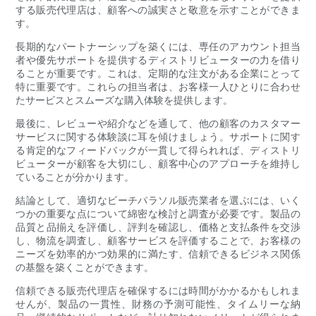
する販売代理店は、顧客への誠実さと敬意を示すことができま
す。
長期的なパートナーシップを築くには、専任のアカウント担当
者や優先サポートを提供するディストリビューターの力を借り
ることが重要です。これは、定期的な注文がある企業にとって
特に重要です。これらの担当者は、お客様一人ひとりに合わせ
たサービスとスムーズな購入体験を提供します。
最後に、レビューや紹介などを通して、他の顧客のカスタマー
サービスに関する体験談に耳を傾けましょう。サポートに関す
る肯定的なフィードバックが一貫して得られれば、ディストリ
ビューターが顧客を大切にし、顧客中心のアプローチを維持し
ていることが分かります。
結論として、適切なビーチパラソル販売業者を選ぶには、いく
つかの重要な点について綿密な検討と調査が必要です。製品の
品質と品揃えを評価し、評判を確認し、価格と支払条件を交渉
し、物流を調査し、顧客サービスを評価することで、お客様の
ニーズを効率的かつ効果的に満たす、信頼できるビジネス関係
の基盤を築くことができます。
信頼できる販売代理店を確保するには時間がかかるかもしれま
せんが、製品の一貫性、財務の予測可能性、タイムリーな納