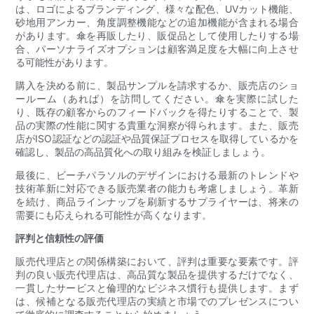
は、ロゴによるブランディング、様々な配色、UVカット機能、
砂地用アンカー、角度調整機能などの追加機能が含まれる場合
があります。傘を再販したり、販促品として使用したりする場
合、パーソナライズオプションは顧客満足度を大幅に向上させ
る可能性があります。
購入を決める前に、製品サンプルを請求するか、販売店のショ
ールーム（あれば）を訪問してください。傘を実際に試した
り、既存の顧客からのフィードバックを得たりすることで、製
品の実際の性能に関する貴重な洞察が得られます。また、販売
店がISO認証などの認証や品質保証プロセスを取得しているかを
確認し、製品の高品質化への取り組みを検証しましょう。
最後に、ビーチパラソルのデザインにおける最新のトレンドや
技術革新に対応できる販売業者の能力も考慮しましょう。革新
を続け、商品ラインナップを刷新するサプライヤーは、将来の
需要にも応えられる可能性が高くなります。
評判と信頼性の評価
販売代理店との関係構築において、評判は重要な要素です。評
判の良い販売代理店は、高品質な製品を提供するだけでなく、
一貫したサービスと倫理的なビジネス慣行も提供します。まず
は、候補となる販売代理店の実績と市場でのプレゼンスについ