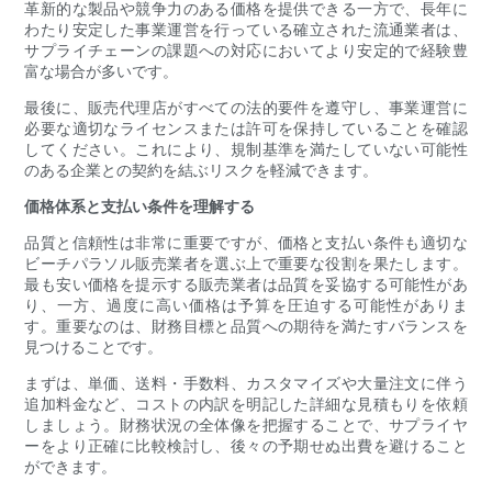
革新的な製品や競争力のある価格を提供できる一方で、長年に
わたり安定した事業運営を行っている確立された流通業者は、
サプライチェーンの課題への対応においてより安定的で経験豊
富な場合が多いです。
最後に、販売代理店がすべての法的要件を遵守し、事業運営に
必要な適切なライセンスまたは許可を保持していることを確認
してください。これにより、規制基準を満たしていない可能性
のある企業との契約を結ぶリスクを軽減できます。
価格体系と支払い条件を理解する
品質と信頼性は非常に重要ですが、価格と支払い条件も適切な
ビーチパラソル販売業者を選ぶ上で重要な役割を果たします。
最も安い価格を提示する販売業者は品質を妥協する可能性があ
り、一方、過度に高い価格は予算を圧迫する可能性がありま
す。重要なのは、財務目標と品質への期待を満たすバランスを
見つけることです。
まずは、単価、送料・手数料、カスタマイズや大量注文に伴う
追加料金など、コストの内訳を明記した詳細な見積もりを依頼
しましょう。財務状況の全体像を把握することで、サプライヤ
ーをより正確に比較検討し、後々の予期せぬ出費を避けること
ができます。