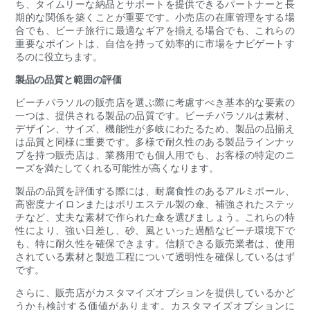
ち、タイムリーな納品とサポートを提供できるパートナーと長
期的な関係を築くことが重要です。小売店の在庫管理をする場
合でも、ビーチ旅行に最適なギアを揃える場合でも、これらの
重要なポイントは、自信を持って効率的に市場をナビゲートす
るのに役立ちます。
製品の品質と範囲の評価
ビーチパラソルの販売店を選ぶ際に考慮すべき基本的な要素の
一つは、提供される製品の品質です。ビーチパラソルは素材、
デザイン、サイズ、機能性が多岐にわたるため、製品の品揃え
は品質と同様に重要です。多様で耐久性のある製品ラインナッ
プを持つ販売店は、業務用でも個人用でも、お客様の特定のニ
ーズを満たしてくれる可能性が高くなります。
製品の品質を評価する際には、耐腐食性のあるアルミポール、
高密度ナイロンまたはポリエステル製の傘、補強されたステッ
チなど、丈夫な素材で作られた傘を選びましょう。これらの特
性により、強い日差し、砂、風といった過酷なビーチ環境下で
も、特に耐久性を確保できます。信頼できる販売業者は、使用
されている素材と製造工程について透明性を確保しているはず
です。
さらに、販売店がカスタマイズオプションを提供しているかど
うかも検討する価値があります。カスタマイズオプションに