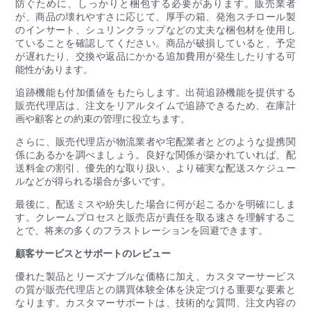
防ぐために、しっかりと梱包する必要があります。販売業者
が、商品の壊れやすさに応じて、厚手の箱、発泡スチロール製
のインサート、シュリンクラップなどの丈夫な梱包材を使用し
ていることを確認してください。商品が破損していると、予定
が遅れたり、交換や返品にかかる追加費用が発生したりする可
能性があります。
追跡機能も付加価値をもたらします。出荷追跡機能を提供する
販売代理店は、注文をリアルタイムで追跡できるため、在庫計
画や顧客との約束の管理に役立ちます。
さらに、販売代理店が物流業者や宅配業者とどのような提携関
係にあるかを調べましょう。良好な関係が築かれていれば、配
送料金の割引、優先的な取り扱い、より確実な配送スケジュー
ルなどが得られる場合が多いです。
最後に、配送ミスや紛失した場合に何が起こるかを明確にしま
す。クレームプロセスと販売店が責任を取る速さを理解するこ
とで、将来の多くのフラストレーションを回避できます。
顧客サービスとサポートのレビュー
優れた製品とリーズナブルな価格に加え、カスタマーサービス
の質が販売代理店との購買体験全体を決定づける重要な要素と
なります。カスタマーサポートは、技術的な質問、注文内容の