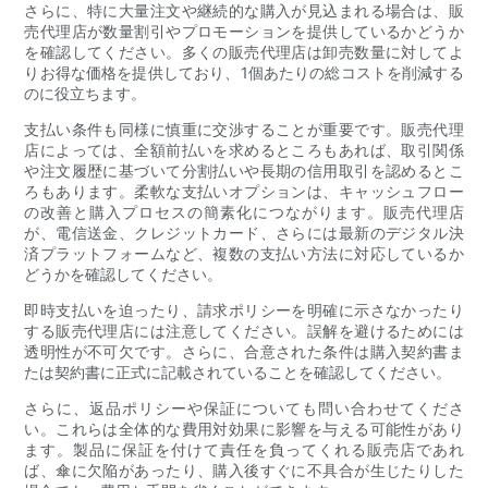
さらに、特に大量注文や継続的な購入が見込まれる場合は、販
売代理店が数量割引やプロモーションを提供しているかどうか
を確認してください。多くの販売代理店は卸売数量に対してよ
りお得な価格を提供しており、1個あたりの総コストを削減する
のに役立ちます。
支払い条件も同様に慎重に交渉することが重要です。販売代理
店によっては、全額前払いを求めるところもあれば、取引関係
や注文履歴に基づいて分割払いや長期の信用取引を認めるとこ
ろもあります。柔軟な支払いオプションは、キャッシュフロー
の改善と購入プロセスの簡素化につながります。販売代理店
が、電信送金、クレジットカード、さらには最新のデジタル決
済プラットフォームなど、複数の支払い方法に対応しているか
どうかを確認してください。
即時支払いを迫ったり、請求ポリシーを明確に示さなかったり
する販売代理店には注意してください。誤解を避けるためには
透明性が不可欠です。さらに、合意された条件は購入契約書ま
たは契約書に正式に記載されていることを確認してください。
さらに、返品ポリシーや保証についても問い合わせてくださ
い。これらは全体的な費用対効果に影響を与える可能性があり
ます。製品に保証を付けて責任を負ってくれる販売店であれ
ば、傘に欠陥があったり、購入後すぐに不具合が生じたりした