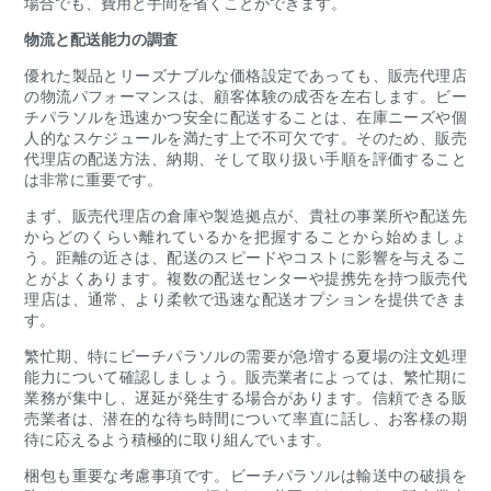
場合でも、費用と手間を省くことができます。
物流と配送能力の調査
優れた製品とリーズナブルな価格設定であっても、販売代理店
の物流パフォーマンスは、顧客体験の成否を左右します。ビー
チパラソルを迅速かつ安全に配送することは、在庫ニーズや個
人的なスケジュールを満たす上で不可欠です。そのため、販売
代理店の配送方法、納期、そして取り扱い手順を評価すること
は非常に重要です。
まず、販売代理店の倉庫や製造拠点が、貴社の事業所や配送先
からどのくらい離れているかを把握することから始めましょ
う。距離の近さは、配送のスピードやコストに影響を与えるこ
とがよくあります。複数の配送センターや提携先を持つ販売代
理店は、通常、より柔軟で迅速な配送オプションを提供できま
す。
繁忙期、特にビーチパラソルの需要が急増する夏場の注文処理
能力について確認しましょう。販売業者によっては、繁忙期に
業務が集中し、遅延が発生する場合があります。信頼できる販
売業者は、潜在的な待ち時間について率直に話し、お客様の期
待に応えるよう積極的に取り組んでいます。
梱包も重要な考慮事項です。ビーチパラソルは輸送中の破損を