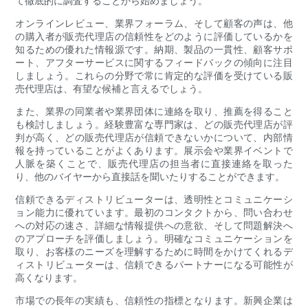
て徹底的に調査することから始めましょう。
オンラインレビュー、業界フォーラム、そして顧客の声は、他
の購入者が販売代理店の信頼性をどのように評価しているかを
知るための優れた情報源です。納期、製品の一貫性、顧客サポ
ート、アフターサービスに関するフィードバックの傾向に注目
しましょう。これらの分野で常に肯定的な評価を受けている販
売代理店は、有望な候補と言えるでしょう。
また、業界の同業者や業界団体に連絡を取り、推薦を得ること
も検討しましょう。経験豊富な専門家は、どの販売代理店が評
判が高く、どの販売代理店が信頼できないかについて、内部情
報を持っていることがよくあります。展示会や業界イベントで
人脈を築くことで、販売代理店の担当者に直接連絡を取った
り、他のバイヤーから直接話を聞いたりすることができます。
信頼できるディストリビューターは、透明性とコミュニケーシ
ョン能力に優れています。最初のコンタクトから、問い合わせ
への対応の速さ、詳細な情報提供への意欲、そして問題解決へ
のアプローチを評価しましょう。明確なコミュニケーションを
取り、お客様のニーズを理解するために時間をかけてくれるデ
ィストリビューターは、信頼できるパートナーになる可能性が
高くなります。
市場での長年の実績も、信頼性の指標となります。新興企業は