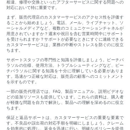
相違、修理や交換といったアフターサービスに関する問題への
対応において特に重要です。
まず、販売代理店のカスタマーサービスのアクセス性を評価す
ることから始めましょう。電話、メール、ライブチャット、ソ
ーシャルメディアなど、複数のコミュニケーションチャネルが
用意されていますか？週末や祝日を含む営業時間中にサポート
を受けられますか？サポートが必要なときにすぐに連絡できる
カスタマーサービスは、業務の中断やストレスを防ぐのに役立
ちます。
サポートスタッフの専門性と知識を評価しましょう。ビーチパ
ラソルの仕様、使用方法、トラブルシューティングなど、ビー
チパラソルに関する知識を十分に理解している必要がありま
す。迅速かつ正確な対応は、販売店の顧客へのコミットメント
を示すものです。
一部の販売代理店では、FAQ、製品マニュアル、説明ビデオな
どの追加リソースも提供しています。これらの資料は、購入者
が軽微な問題を自力で解決し、製品への理解を深めるのに役立
ちます。
保証と返品サポートは、カスタマーサービスの重要な要素で
す。不良品や誤出荷の対応手順を明確にしましょう。クレーム
を効率的に処理し、返金を迅速に行い、明確なポリシーを提供