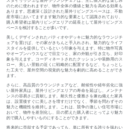
スタイリッシュな屋外ラウンジチェアは、主に個人的な楽しみ
のために使われますが、物件全体の価値と魅力を高める効果も
あります。思慮深く設計された屋外リビングスペースは、不動
産市場においてますます魅力的な要素として認識されており、
購入希望者は屋内リビングエリアの延長として屋外リビングス
ペースを検討することが多いです。
美しくデザインされたパティオやデッキに魅力的なラウンジチ
ェアを置けば、その家がきちんと手入れされ、魅力的なライフ
スタイルを提供しているという印象を与えます。特に物件写真
やオープンハウスなどで目立つと、家の外観が引き立ち、好印
象を与えます。コーディネートされたクッションや装飾用のス
ロー、美しい景観の近くに戦略的に配置するなど、ちょっとし
た工夫で、屋外空間の視覚的な魅力を劇的に高めることができ
ます。
さらに、高品質のラウンジチェアなど、耐候性や経年劣化に強
い屋外家具は、屋外リビングエリアの寿命を延ばし、メンテナ
ンスの容易さに貢献します。耐久性と優雅さを兼ね備えた家具
は、設置後すぐに美しさを増すだけでなく、季節を問わずその
魅力と機能性を維持します。これは、競争の激しい住宅市場に
おいて、物件を差別化し、目の肥えた購入者にとってより魅力
的で購入しやすいものにすることができます。
将来的に売却する予定であっても、単に所有する誇りを味わい