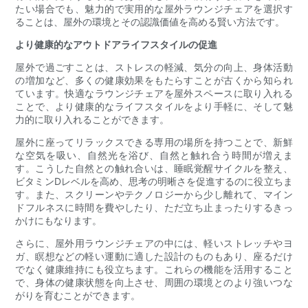
たい場合でも、魅力的で実用的な屋外ラウンジチェアを選択す
ることは、屋外の環境とその認識価値を高める賢い方法です。
より健康的なアウトドアライフスタイルの促進
屋外で過ごすことは、ストレスの軽減、気分の向上、身体活動
の増加など、多くの健康効果をもたらすことが古くから知られ
ています。快適なラウンジチェアを屋外スペースに取り入れる
ことで、より健康的なライフスタイルをより手軽に、そして魅
力的に取り入れることができます。
屋外に座ってリラックスできる専用の場所を持つことで、新鮮
な空気を吸い、自然光を浴び、自然と触れ合う時間が増えま
す。こうした自然との触れ合いは、睡眠覚醒サイクルを整え、
ビタミンDレベルを高め、思考の明晰さを促進するのに役立ちま
す。また、スクリーンやテクノロジーから少し離れて、マイン
ドフルネスに時間を費やしたり、ただ立ち止まったりするきっ
かけにもなります。
さらに、屋外用ラウンジチェアの中には、軽いストレッチやヨ
ガ、瞑想などの軽い運動に適した設計のものもあり、座るだけ
でなく健康維持にも役立ちます。これらの機能を活用すること
で、身体の健康状態を向上させ、周囲の環境とのより強いつな
がりを育むことができます。