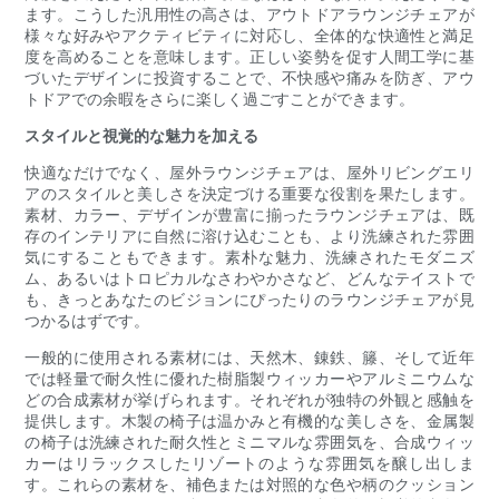
ます。こうした汎用性の高さは、アウトドアラウンジチェアが
様々な好みやアクティビティに対応し、全体的な快適性と満足
度を高めることを意味します。正しい姿勢を促す人間工学に基
づいたデザインに投資することで、不快感や痛みを防ぎ、アウ
トドアでの余暇をさらに楽しく過ごすことができます。
スタイルと視覚的な魅力を加える
快適なだけでなく、屋外ラウンジチェアは、屋外リビングエリ
アのスタイルと美しさを決定づける重要な役割を果たします。
素材、カラー、デザインが豊富に揃ったラウンジチェアは、既
存のインテリアに自然に溶け込むことも、より洗練された雰囲
気にすることもできます。素朴な魅力、洗練されたモダニズ
ム、あるいはトロピカルなさわやかさなど、どんなテイストで
も、きっとあなたのビジョンにぴったりのラウンジチェアが見
つかるはずです。
一般的に使用される素材には、天然木、錬鉄、籐、そして近年
では軽量で耐久性に優れた樹脂製ウィッカーやアルミニウムな
どの合成素材が挙げられます。それぞれが独特の外観と感触を
提供します。木製の椅子は温かみと有機的な美しさを、金属製
の椅子は洗練された耐久性とミニマルな雰囲気を、合成ウィッ
カーはリラックスしたリゾートのような雰囲気を醸し出しま
す。これらの素材を、補色または対照的な色や柄のクッション