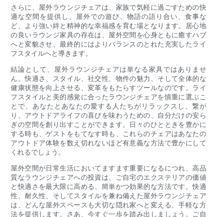
さらに、屋外ラウンジチェアは、家族で気軽に過ごすための快
適な空間を提供し、屋外での遊び、物語の語り合い、食事な
ど、より強い絆と精神的な幸福感を育む場となります。居心地
の良いラウンジ家具の存在は、屋外空間を心身ともに癒すハブ
へと変貌させ、最終的にはよりバランスのとれた充実したライ
フスタイルへと導きます。
結論として、屋外ラウンジチェアは単なる家具ではありませ
ん。快適さ、スタイル、社交性、物件の魅力、そして全体的な
健康状態を向上させる、変革をもたらすツールなのです。ライ
フスタイルと美的感覚に合ったラウンジチェアを慎重に選ぶこ
とで、あなたとあなたの愛する人たちがリラックスし、繋が
り、アウトドアライフの喜びを味わうための、自分だけの安ら
ぎの空間を創り出すことができます。日々のひとときを豊かに
する時も、ゲストをもてなす時も、これらのチェアはあなたの
アウトドア体験を数え切れないほど有意義な方法で豊かにして
くれるでしょう。
屋外空間が日常生活においてますます重要になるにつれ、高品
質なラウンジチェアへの投資は、ご自宅のエクステリアの価値
と快適さを最大限に高める、簡単かつ効果的な方法です。快適
性、耐久性、そしてスタイルを兼ね備えた屋外ラウンジチェア
は、どんな屋外スペースも大切な隠れ家へと変える、手軽な方
法を提供します。さあ、今すぐ一歩を踏み出しましょう。ご自