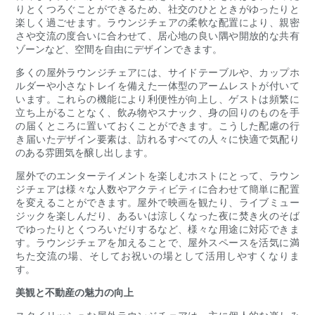
りとくつろぐことができるため、社交のひとときがゆったりと
楽しく過ごせます。ラウンジチェアの柔軟な配置により、親密
さや交流の度合いに合わせて、居心地の良い隅や開放的な共有
ゾーンなど、空間を自由にデザインできます。
多くの屋外ラウンジチェアには、サイドテーブルや、カップホ
ルダーや小さなトレイを備えた一体型のアームレストが付いて
います。これらの機能により利便性が向上し、ゲストは頻繁に
立ち上がることなく、飲み物やスナック、身の回りのものを手
の届くところに置いておくことができます。こうした配慮の行
き届いたデザイン要素は、訪れるすべての人々に快適で気配り
のある雰囲気を醸し出します。
屋外でのエンターテイメントを楽しむホストにとって、ラウン
ジチェアは様々な人数やアクティビティに合わせて簡単に配置
を変えることができます。屋外で映画を観たり、ライブミュー
ジックを楽しんだり、あるいは涼しくなった夜に焚き火のそば
でゆったりとくつろいだりするなど、様々な用途に対応できま
す。ラウンジチェアを加えることで、屋外スペースを活気に満
ちた交流の場、そしてお祝いの場として活用しやすくなりま
す。
美観と不動産の魅力の向上