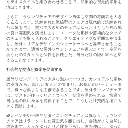
やテキスタイルと組み合わせることで、印象的な視覚的印象を
演出できます。
さらに、ラウンジチェアのデザイン自体も空間の雰囲気を大き
く左右します。洗練された流線型のチェアは現代的で洗練され
た印象を与え、贅沢で大きめのチェアはゆったりとした居心地
の良い雰囲気を演出します。ユニークな形状や芸術的なタッチ
のチェアを取り入れることで、クリエイティブな雰囲気を演出
し、屋外エリアをデザインのショーケースへと昇華させること
ができます。適切な屋外ラウンジチェアを選ぶことで、空間を
あなたのスタイルと個性を反映した、自分だけの隠れ家へと変
えることができます。
社会的な交流と娯楽を促進する
屋外リビングエリアの大きな魅力の一つは、カジュアルな家族
の夕食から、親しい友人との集まり、お祝いのパーティーま
で、様々な集まりを主催できることです。屋外ラウンジチェア
は、ゲストがゆっくりとくつろぎ、交流を深められる、快適で
居心地の良い座席を提供することで、こうした社交的な場に大
きく貢献します。
硬いベンチや一般的なダイニングチェアとは異なり、ラウンジ
チェアはリラックスした雰囲気を醸し出し、会話がより自然に
弾みます。人々がゆったりと腰を下ろし、体を伸ばし、ゆった