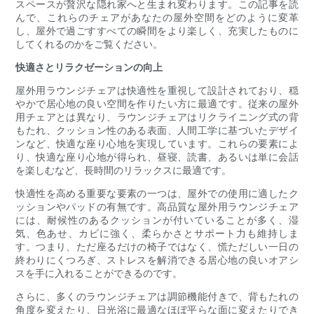
スペースが贅沢な隠れ家へと生まれ変わります。この記事を読
んで、これらのチェアがあなたの屋外空間をどのように変革
し、屋外で過ごすすべての瞬間をより楽しく、充実したものに
してくれるのかをご覧ください。
快適さとリラクゼーションの向上
屋外用ラウンジチェアは快適性を重視して設計されており、穏
やかで居心地の良い空間を作りたい方に最適です。従来の屋外
用チェアとは異なり、ラウンジチェアはリクライニング式の背
もたれ、クッション性のある表面、人間工学に基づいたデザイ
ンなど、快適な座り心地を実現しています。これらの要素によ
り、快適な座り心地が得られ、昼寝、読書、あるいは単に会話
を楽しむなど、長時間のリラックスに最適です。
快適性を高める重要な要素の一つは、屋外での使用に適したク
ッションやパッドの有無です。高品質な屋外用ラウンジチェア
には、耐候性のあるクッションが付いていることが多く、湿
気、色あせ、カビに強く、柔らかさとサポート力も維持しま
す。つまり、ただ座るだけの椅子ではなく、慌ただしい一日の
終わりにくつろぎ、ストレスを解消できる居心地の良いオアシ
スを手に入れることができるのです。
さらに、多くのラウンジチェアは調節機能付きで、背もたれの
角度を変えたり、日光浴に最適なほぼ平らな面に変えたりでき