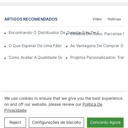
ARTIGOS RECOMENDADOS
Vídeo
Notícias
Encontrando O Distribuidor De Guarda-Sóis De Praia Ideal Par
Estudos De Caso: Parcerias De
O Que Esperar De Uma Fábrica De Cadeiras De Descanso Para Á
As Vantagens De Comprar Dire
Como Avaliar A Qualidade De Uma Fábrica De Cadeiras De Desc
Projetos Personalizados: Tra
We use cookies to ensure that we give you the best experience
on and off our website. please review our
Política De
Privacidade
Copyright © 2026 Ningbo Xuanheng
Outdoor&Eletrodomésticos Co., Ltd. |
Política de Privacidade
Reject
Configurações de biscoito
Concordo Agora
Mapa do site