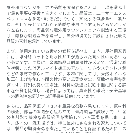
屋外用ラウンジチェアの品質を確保することは、工場を選ぶ上
で最も重要な要素と言えるでしょう。品質は、ユーザーエクス
ペリエンスを決定づけるだけでなく、変化する気象条件、紫外
線、そして長期間にわたる過酷な使用にも耐えられるかどうか
を左右します。高品質な屋外用ラウンジチェアを製造する工場
は、厳格な製造基準を遵守し、屋外環境向けに設計された最高
品質の素材を調達しています。
まず、使用されている素材の種類を調べましょう。屋外用家具
には、紫外線カットと耐水性加工が施された耐久性のある生地
が必要です。同様に、金属部品は耐腐食性が必要で、通常は粉
体塗装、またはアルマイト加工のアルミニウムやステンレス鋼
などの素材で作られています。木材に関しては、天然オイルや
加工仕上げを施した耐久性の高い広葉樹材は、腐敗や虫害を防
ぎます。評判の良い工場は、材料の調達と試験手順に関する詳
細な仕様を提供し、場合によっては、真正性や環境・安全基準
への適合性を証明する証明書も提供しています。
さらに、品質保証プロセスも重要な役割を果たします。原材料
の検査、部品の製造から組み立て、最終製品の試験まで、生産
の各段階で厳格な品質管理を実施している工場を探しましょ
う。多くの一流工場では、特に屋外にさらされる家具について
は、製品が期待寿命を満たしていることを保証するために、ス