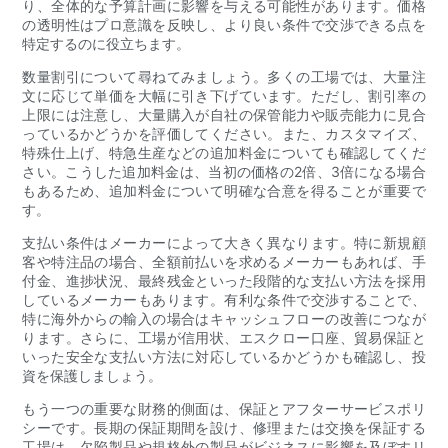
り、全体的な予算計画に影響を与える可能性があります。価格
の透明性はプロ意識を反映し、より良い条件で交渉できる点を
特定するのに役立ちます。
数量割引について尋ねてみましょう。多くの工場では、大量注
文に応じて単価を大幅に引き下げています。ただし、割引率の
上限には注意し、大量購入が自社の保管能力や販売能力に見合
っているかどうかを評価してください。また、カスタマイズ、
特殊仕上げ、特急生産などの追加料金についても確認してくだ
さい。こうした追加料金は、当初の価格の2倍、3倍になる場合
もあるため、追加料金について明確な合意を得ることが重要で
す。
支払い条件はメーカーによって大きく異なります。特に新規顧
客や特注品の場合、全額前払いを求めるメーカーもあれば、手
付金、進捗状況、最終残金といった段階的な支払い方法を採用
しているメーカーもあります。有利な条件で交渉することで、
特に海外からの輸入の場合はキャッシュフローの改善につなが
ります。さらに、工場が信用状、エスクロー口座、貿易保証と
いった安全な支払い方法に対応しているかどうかも確認し、投
資を保護しましょう。
もう一つの重要な財務的側面は、保証とアフターサービスポリ
シーです。長期の保証期間を設け、修理または交換を保証する
工場は、欠陥製品や規格外の製品がビジネスに影響を及ぼすリ