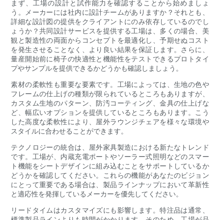
まず、工場の設計と試作能力を確認することから始めましょ
う。メーカーには社内に設計チームがありますか？それとも、
詳細な設計図の提供をクライアントにのみ依存しているのでし
ょうか？共同設計サービスを提供する工場は、多くの場合、美
観と製造性の両面からコンセプトを最適化し、予期せぬコスト
を発生させることなく、より良い結果を保証します。さらに、
量産開始前に椅子の快適性と機能性をテストできるプロトタイ
プやサンプルを提供できるかどうかも確認しましょう。
素材の柔軟性も重要な要素です。工場によっては、生地の色や
フレームの仕上げの種類が限られているところもありますが、
カスタム生地のパターン、防汚コーティング、金具の仕上げな
ど、幅広いオプションを提供しているところもあります。こう
した高度な柔軟性により、屋外ラウンジチェアを様々な環境や
スタイルに合わせることができます。
テクノロジーの統合は、屋外家具製造における新たなトレンド
です。工場が、内蔵充電ポートやソーラー式照明などのスマー
ト機能をシートデザインに組み込むことをサポートしているか
どうかを確認してください。これらの機能があなたのビジョン
にとって重要である場合は、製品ラインナップにおいて革新性
と適応性を発揮しているメーカーを優先してください。
リードタイムはカスタマイズにも影響します。特注品は通常、
標準製品ラインよりも時間がかかります。そのため、工場が品