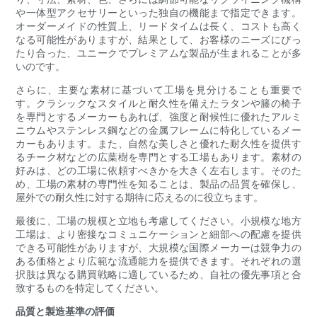
や一体型アクセサリーといった独自の機能まで指定できます。
オーダーメイドの性質上、リードタイムは長く、コストも高く
なる可能性がありますが、結果として、お客様のニーズにぴっ
たり合った、ユニークでプレミアムな製品が生まれることが多
いのです。
さらに、主要な素材に基づいて工場を見分けることも重要で
す。クラシックなスタイルと耐久性を備えたラタンや籐の椅子
を専門とするメーカーもあれば、強度と耐候性に優れたアルミ
ニウムやステンレス鋼などの金属フレームに特化しているメー
カーもあります。また、自然な美しさと優れた耐久性を提供す
るチーク材などの広葉樹を専門とする工場もあります。素材の
好みは、どの工場に依頼すべきかを大きく左右します。そのた
め、工場の素材の専門性を知ることは、製品の品質を確保し、
屋外での耐久性に対する期待に応えるのに役立ちます。
最後に、工場の規模と立地も考慮してください。小規模な地方
工場は、より密接なコミュニケーションと細部への配慮を提供
できる可能性がありますが、大規模な国際メーカーは競争力の
ある価格とより広範な流通能力を提供できます。それぞれの選
択肢は異なる購買戦略に適しているため、自社の優先事項と合
致するものを特定してください。
品質と製造基準の評価