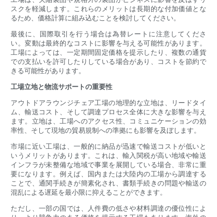
スクを軽減します。これらのメリットは長期的な付加価値とな
るため、価格計算に組み込むことを検討してください。
最後に、国際取引を行う場合は為替レートに注意してくださ
い。変動は最終的なコストに影響を与える可能性があります。
工場によっては、一定期間固定価格を提示したり、複数の通貨
での支払いを許可したりしている場合があり、コストを節約で
きる可能性があります。
工場立地と物流サポートの重要性
アウトドアラウンジチェア工場の地理的な立地は、リードタイ
ム、輸送コスト、そして調達プロセス全体に大きな影響を与え
ます。立地は、工場へのアクセス性、コミュニケーションの効
率性、そして現地の貿易規制への準拠にも影響を及ぼします。
市場に近い工場は、一般的に納品が迅速で輸送コストが低いと
いうメリットがあります。これは、輸入関税が高い地域や輸送
インフラが未整備な地域で事業を展開している場合、非常に重
要になります。例えば、国内または大陸内の工場から調達する
ことで、通関手続きが簡素化され、書類手続きの問題や輸送の
混乱による遅延を最小限に抑えることができます。
ただし、一部の国では、人件費の低さや材料調達の優位性によ