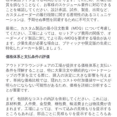
質を損なうことなく、お客様のスケジュール要件に対応できる
ことを確認してください。設計承認、試作、製造、出荷など、
カスタムオーダーの履行段階に関する透明性のあるコミュニケ
ーションは、予期せぬ事態を回避するために不可欠です。
最後に、カスタム製品の最小注文数量（MOQ）について考慮し
てください。工場によっては、セットアップ費用の関係で、オ
ーダーメイド製品に対してより高いMOQを要求する場合があり
ます。少量生産が必要な場合は、ブティックや限定版の生産に
特化したメーカーを探しましょう。
価格体系と支払条件の評価
アウトドアラウンジチェアの工場が提供する価格体系と支払い
条件を理解することは、特に大量注文や継続的なパートナーシ
ップの予算を立てる際に、購入の決定に大きな影響を与えま
す。単純な価格比較では、隠れたコストや付加価値サービスが
明らかにならない可能性があるため、価格を詳細に分析するこ
とが重要です。
まず、包括的なコストの内訳を依頼してください。これには、
原材料費、人件費、金型費、梱包費、輸送費または物流費が含
まれます。工場によっては、すべて込みの見積もりを提示する
ところもあれば、部品ごとに見積もりを提示するところもあ