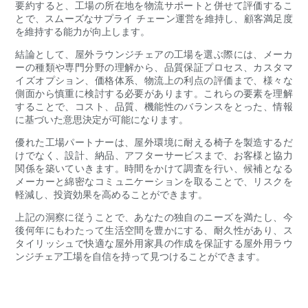
要約すると、工場の所在地を物流サポートと併せて評価するこ
とで、スムーズなサプライ チェーン運営を維持し、顧客満足度
を維持する能力が向上します。
結論として、屋外ラウンジチェアの工場を選ぶ際には、メーカ
ーの種類や専門分野の理解から、品質保証プロセス、カスタマ
イズオプション、価格体系、物流上の利点の評価まで、様々な
側面から慎重に検討する必要があります。これらの要素を理解
することで、コスト、品質、機能性のバランスをとった、情報
に基づいた意思決定が可能になります。
優れた工場パートナーは、屋外環境に耐える椅子を製造するだ
けでなく、設計、納品、アフターサービスまで、お客様と協力
関係を築いていきます。時間をかけて調査を行い、候補となる
メーカーと綿密なコミュニケーションを取ることで、リスクを
軽減し、投資効果を高めることができます。
上記の洞察に従うことで、あなたの独自のニーズを満たし、今
後何年にもわたって生活空間を豊かにする、耐久性があり、ス
タイリッシュで快適な屋外用家具の作成を保証する屋外用ラウ
ンジチェア工場を自信を持って見つけることができます。