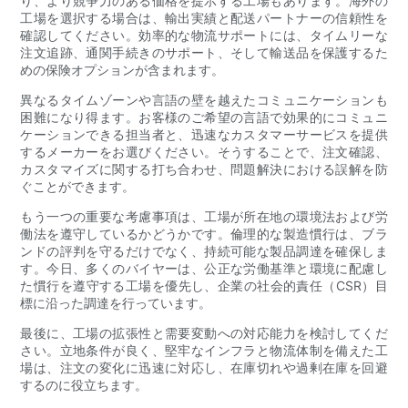
り、より競争力のある価格を提示する工場もあります。海外の
工場を選択する場合は、輸出実績と配送パートナーの信頼性を
確認してください。効率的な物流サポートには、タイムリーな
注文追跡、通関手続きのサポート、そして輸送品を保護するた
めの保険オプションが含まれます。
異なるタイムゾーンや言語の壁を越えたコミュニケーションも
困難になり得ます。お客様のご希望の言語で効果的にコミュニ
ケーションできる担当者と、迅速なカスタマーサービスを提供
するメーカーをお選びください。そうすることで、注文確認、
カスタマイズに関する打ち合わせ、問題解決における誤解を防
ぐことができます。
もう一つの重要な考慮事項は、工場が所在地の環境法および労
働法を遵守しているかどうかです。倫理的な製造慣行は、ブラ
ンドの評判を守るだけでなく、持続可能な製品調達を確保しま
す。今日、多くのバイヤーは、公正な労働基準と環境に配慮し
た慣行を遵守する工場を優先し、企業の社会的責任（CSR）目
標に沿った調達を行っています。
最後に、工場の拡張性と需要変動への対応能力を検討してくだ
さい。立地条件が良く、堅牢なインフラと物流体制を備えた工
場は、注文の変化に迅速に対応し、在庫切れや過剰在庫を回避
するのに役立ちます。