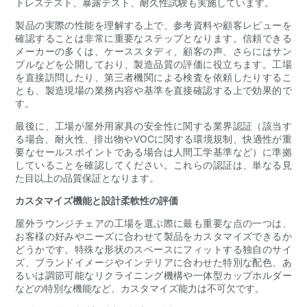
トレステスト、暴露テスト、耐久性試験も実施しています。
製品の実際の性能を理解する上で、参考資料や顧客レビューを
確認することは非常に重要なステップとなります。信頼できる
メーカーの多くは、ケーススタディ、顧客の声、さらにはサン
プルなどを公開しており、製造品質の評価に役立ちます。工場
を直接訪問したり、第三者機関による検査を依頼したりするこ
とも、製造現場の業務内容や基準を直接確認する上で効果的で
す。
最後に、工場が屋外用家具の安全性に関する業界認証（該当す
る場合、耐火性、排出物やVOCに関する環境規制、快適性が重
要なセールスポイントである場合は人間工学基準など）に準拠
していることを確認してください。これらの認証は、単なる見
た目以上の品質保証となります。
カスタマイズ機能と設計柔軟性の評価
屋外ラウンジチェアの工場を選ぶ際に最も重要な点の一つは、
お客様の好みやニーズに合わせて製品をカスタマイズできるか
どうかです。特殊な形状のスペースにフィットする独自のサイ
ズ、ブランドイメージやインテリアに合わせた特別な配色、あ
るいは調節可能なリクライニング機構や一体型カップホルダー
などの特別な機能など、カスタマイズ能力は不可欠です。