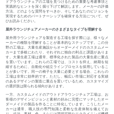
ドアラウンジチェアの工場を見つけるための重要な考慮事項と
実践的なヒントを深く掘り下げて解説します。メーカーの評価
方法、どのような質問をすべきか、そしてあなたのビジョンを
実現するためのパートナーシップを確保する方法について、ぜ
ひお読みください。
屋外ラウンジチェアメーカーのさまざまなタイプを理解する
屋外用ラウンジチェアを製造する工場を探す際には、様々なメ
ーカーの種類を理解することが基本的なステップです。この分
野の工場は、大量生産施設からオーダーメイドのカスタムメー
カーまで多岐にわたり、それぞれに独自の利点と課題がありま
す。大量生産工場は通常、標準化された製品の大量生産に重点
を置いています。これらの工場では、コストを抑え、納期を短
縮するために、自動化や組立ラインプロセスを採用しているこ
とが多いです。同一の椅子を大量に必要とする場合、これらの
工場は非常に効率的です。ただし、幅広い市場に対応する実績
のあるデザインの製造に重点を置いているため、カスタマイズ
の選択肢は限られる傾向があります。
一方、カスタムメイドのアウトドアラウンジチェア工場は、お
客様のデザインビジョンと素材の好みに完璧にマッチしたオー
ダーメイドの製品を作ることに特化しています。こうしたメー
カーは通常、職人技の専門知識と柔軟な生産体制を備えてお
り、寸法、素材、色、さらには調節可能なリクライニング機構