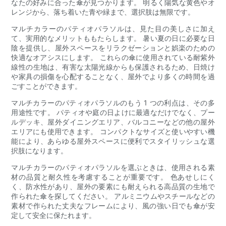
なたの好みに合った傘が見つかります。 明るく陽気な黄色やオ
レンジから、落ち着いた青や緑まで、選択肢は無限です。
マルチカラーのパティオパラソルは、見た目の美しさに加え
て、実用的なメリットももたらします。 暑い夏の日に必要な日
陰を提供し、屋外スペースをリラクゼーションと娯楽のための
快適なオアシスにします。 これらの傘に使用されている耐紫外
線性の生地は、有害な太陽光線からも保護されるため、日焼け
や家具の損傷を心配することなく、屋外でより多くの時間を過
ごすことができます。
マルチカラーのパティオパラソルのもう 1 つの利点は、その多
用途性です。 パティオや庭の日よけに最適なだけでなく、プー
ルデッキ、屋外ダイニングエリア、バルコニーなどの他の屋外
エリアにも使用できます。 コンパクトなサイズと使いやすい機
能により、あらゆる屋外スペースに便利でスタイリッシュな選
択肢になります。
マルチカラーのパティオパラソルを選ぶときは、使用される素
材の品質と耐久性を考慮することが重要です。 色あせしにく
く、防水性があり、屋外の要素にも耐えられる高品質の生地で
作られた傘を探してください。 アルミニウムやスチールなどの
素材で作られた丈夫なフレームにより、風の強い日でも傘が安
定して安全に保たれます。