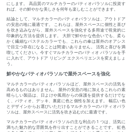
にします。 高品質のマルチカラーのパティオパラソルに投資す
れば、その鮮やかな美しさを何年も楽しむことができます。
結論として、マルチカラーのパティオパラソルは、アウトドア
の安息の地に最適です。 これらは、屋外スペースに個性と喜び
を吹き込みながら、屋外スペースを強化する多用途で視覚的に
印象的な方法を提供します。 大胆で鮮やかな色合いでも、柔ら
かく繊細なパステルカラーでも、これらの傘は屋外のオアシス
で目立つ存在になることは間違いありません。 活気と喜びを満
喫してください。今すぐマルチカラーのパティオ パラソルを手
に入れて、アウトドア リビング エクスペリエンスを変えましょ
う。
鮮やかなパティオパラソルで屋外スペースを強化
マルチカラーのパティオパラソルほど、屋外スペースの活気を
高めるものはありません。 屋外の安息の地に加えるこれらの素
晴らしい製品は、日よけや風雨からの保護を提供するだけでな
く、パティオ、デッキ、裏庭に色と個性を加えます。 幅広い色
とデザインからお選びいただけるマルチカラーのパティオパラ
ソルは、屋外スペースに活気を吹き込むのに最適です。
マルチカラーのパティオパラソルの主な利点の 1 つは、活気に
満ちた魅力的な雰囲気を作り出すことができることです。 虹色