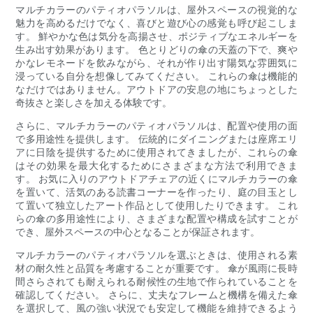
マルチカラーのパティオパラソルは、屋外スペースの視覚的な
魅力を高めるだけでなく、喜びと遊び心の感覚も呼び起こしま
す。 鮮やかな色は気分を高揚させ、ポジティブなエネルギーを
生み出す効果があります。 色とりどりの傘の天蓋の下で、爽や
かなレモネードを飲みながら、それが作り出す陽気な雰囲気に
浸っている自分を想像してみてください。 これらの傘は機能的
なだけではありません。アウトドアの安息の地にちょっとした
奇抜さと楽しさを加える体験です。
さらに、マルチカラーのパティオパラソルは、配置や使用の面
で多用途性を提供します。 伝統的にダイニングまたは座席エリ
アに日陰を提供するために使用されてきましたが、これらの傘
はその効果を最大化するためにさまざまな方法で利用できま
す。 お気に入りのアウトドアチェアの近くにマルチカラーの傘
を置いて、活気のある読書コーナーを作ったり、庭の目玉とし
て置いて独立したアート作品として使用したりできます。 これ
らの傘の多用途性により、さまざまな配置や構成を試すことが
でき、屋外スペースの中心となることが保証されます。
マルチカラーのパティオパラソルを選ぶときは、使用される素
材の耐久性と品質を考慮することが重要です。 傘が風雨に長時
間さらされても耐えられる耐候性の生地で作られていることを
確認してください。 さらに、丈夫なフレームと機構を備えた傘
を選択して、風の強い状況でも安定して機能を維持できるよう