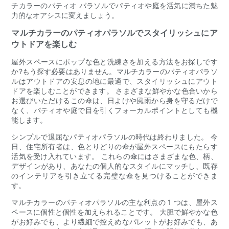
チカラーのパティオ パラソルでパティオや庭を活気に満ちた魅
力的なオアシスに変えましょう。
マルチカラーのパティオパラソルでスタイリッシュにア
ウトドアを楽しむ
屋外スペースにポップな色と洗練さを加える方法をお探しです
か?もう探す必要はありません。マルチカラーのパティオパラソ
ルはアウトドアの安息の地に最適で、スタイリッシュにアウト
ドアを楽しむことができます。 さまざまな鮮やかな色合いから
お選びいただけるこの傘は、日よけや風雨から身を守るだけで
なく、パティオや庭で目を引くフォーカルポイントとしても機
能します。
シンプルで退屈なパティオパラソルの時代は終わりました。 今
日、住宅所有者は、色とりどりの傘が屋外スペースにもたらす
活気を受け入れています。 これらの傘にはさまざまな色、柄、
デザインがあり、あなたの個人的なスタイルにマッチし、既存
のインテリアを引き立てる完璧な傘を見つけることができま
す。
マルチカラーのパティオパラソルの主な利点の 1 つは、屋外ス
ペースに個性と個性を加えられることです。 大胆で鮮やかな色
がお好みでも、より繊細で控えめなパレットがお好みでも、あ