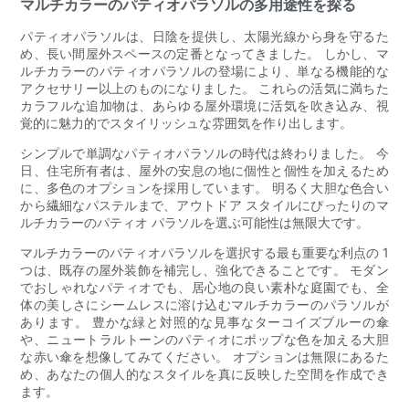
マルチカラーのパティオパラソルの多用途性を探る
パティオパラソルは、日陰を提供し、太陽光線から身を守るた
め、長い間屋外スペースの定番となってきました。 しかし、マ
ルチカラーのパティオパラソルの登場により、単なる機能的な
アクセサリー以上のものになりました。 これらの活気に満ちた
カラフルな追加物は、あらゆる屋外環境に活気を吹き込み、視
覚的に魅力的でスタイリッシュな雰囲気を作り出します。
シンプルで単調なパティオパラソルの時代は終わりました。 今
日、住宅所有者は、屋外の安息の地に個性と個性を加えるため
に、多色のオプションを採用しています。 明るく大胆な色合い
から繊細なパステルまで、アウトドア スタイルにぴったりのマ
ルチカラーのパティオ パラソルを選ぶ可能性は無限大です。
マルチカラーのパティオパラソルを選択する最も重要な利点の 1
つは、既存の屋外装飾を補完し、強化できることです。 モダン
でおしゃれなパティオでも、居心地の良い素朴な庭園でも、全
体の美しさにシームレスに溶け込むマルチカラーのパラソルが
あります。 豊かな緑と対照的な見事なターコイズブルーの傘
や、ニュートラルトーンのパティオにポップな色を加える大胆
な赤い傘を想像してみてください。 オプションは無限にあるた
め、あなたの個人的なスタイルを真に反映した空間を作成でき
ます。