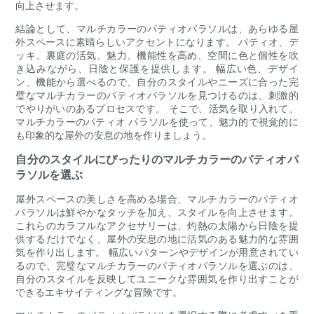
向上させます。
結論として、マルチカラーのパティオパラソルは、あらゆる屋
外スペースに素晴らしいアクセントになります。 パティオ、デ
ッキ、裏庭の活気、魅力、機能性を高め、空間に色と個性を吹
き込みながら、日陰と保護を提供します。 幅広い色、デザイ
ン、機能から選べるので、自分のスタイルやニーズに合った完
璧なマルチカラーのパティオパラソルを見つけるのは、刺激的
でやりがいのあるプロセスです。 そこで、活気を取り入れて、
マルチカラーのパティオ パラソルを使って、魅力的で視覚的に
も印象的な屋外の安息の地を作りましょう。
自分のスタイルにぴったりのマルチカラーのパティオパ
ラソルを選ぶ
屋外スペースの美しさを高める場合、マルチカラーのパティオ
パラソルは鮮やかなタッチを加え、スタイルを向上させます。
これらのカラフルなアクセサリーは、灼熱の太陽から日陰を提
供するだけでなく、屋外の安息の地に活気のある魅力的な雰囲
気を作り出します。 幅広いパターンやデザインが用意されてい
るので、完璧なマルチカラーのパティオパラソルを選ぶのは、
自分のスタイルを反映してユニークな雰囲気を作り出すことが
できるエキサイティングな冒険です。