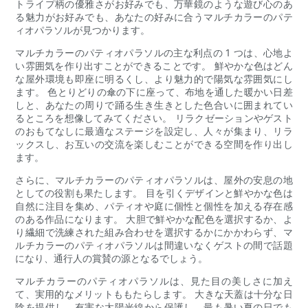
トライプ柄の優雅さがお好みでも、万華鏡のような遊び心のあ
る魅力がお好みでも、あなたの好みに合うマルチカラーのパテ
ィオパラソルが見つかります。
マルチカラーのパティオパラソルの主な利点の 1 つは、心地よ
い雰囲気を作り出すことができることです。 鮮やかな色はどん
な屋外環境も即座に明るくし、より魅力的で陽気な雰囲気にし
ます。 色とりどりの傘の下に座って、布地を通した暖かい日差
しと、あなたの周りで踊る生き生きとした色合いに囲まれてい
るところを想像してみてください。 リラクゼーションやゲスト
のおもてなしに最適なステージを設定し、人々が集まり、リラ
ックスし、お互いの交流を楽しむことができる空間を作り出し
ます。
さらに、マルチカラーのパティオパラソルは、屋外の安息の地
としての役割も果たします。 目を引くデザインと鮮やかな色は
自然に注目を集め、パティオや庭に個性と個性を加える存在感
のある作品になります。 大胆で鮮やかな配色を選択するか、よ
り繊細で洗練された組み合わせを選択するかにかかわらず、マ
ルチカラーのパティオパラソルは間違いなくゲストの間で話題
になり、通行人の賞賛の源となるでしょう。
マルチカラーのパティオパラソルは、見た目の美しさに加え
て、実用的なメリットももたらします。 大きな天蓋は十分な日
陰を提供し、有害な太陽光線から保護し、最も暑い夏の日でも