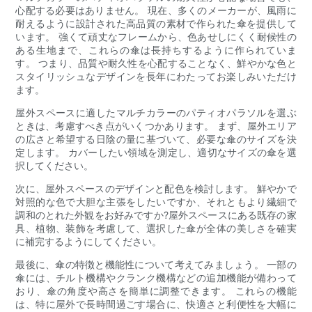
心配する必要はありません。 現在、多くのメーカーが、風雨に
耐えるように設計された高品質の素材で作られた傘を提供して
います。 強くて頑丈なフレームから、色あせしにくく耐候性の
ある生地まで、これらの傘は長持ちするように作られていま
す。 つまり、品質や耐久性を心配することなく、鮮やかな色と
スタイリッシュなデザインを長年にわたってお楽しみいただけ
ます。
屋外スペースに適したマルチカラーのパティオパラソルを選ぶ
ときは、考慮すべき点がいくつかあります。 まず、屋外エリア
の広さと希望する日陰の量に基づいて、必要な傘のサイズを決
定します。 カバーしたい領域を測定し、適切なサイズの傘を選
択してください。
次に、屋外スペースのデザインと配色を検討します。 鮮やかで
対照的な色で大胆な主張をしたいですか、それともより繊細で
調和のとれた外観をお好みですか?屋外スペースにある既存の家
具、植物、装飾を考慮して、選択した傘が全体の美しさを確実
に補完するようにしてください。
最後に、傘の特徴と機能性について考えてみましょう。 一部の
傘には、チルト機構やクランク機構などの追加機能が備わって
おり、傘の角度や高さを簡単に調整できます。 これらの機能
は、特に屋外で長時間過ごす場合に、快適さと利便性を大幅に