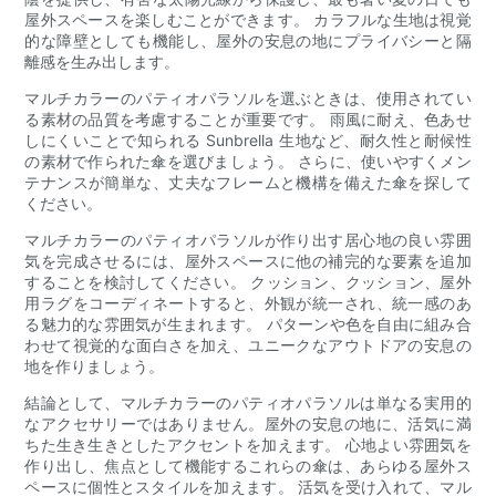
屋外スペースを楽しむことができます。 カラフルな生地は視覚
的な障壁としても機能し、屋外の安息の地にプライバシーと隔
離感を生み出します。
マルチカラーのパティオパラソルを選ぶときは、使用されてい
る素材の品質を考慮することが重要です。 雨風に耐え、色あせ
しにくいことで知られる Sunbrella 生地など、耐久性と耐候性
の素材で作られた傘を選びましょう。 さらに、使いやすくメン
テナンスが簡単な、丈夫なフレームと機構を備えた傘を探して
ください。
マルチカラーのパティオパラソルが作り出す居心地の良い雰囲
気を完成させるには、屋外スペースに他の補完的な要素を追加
することを検討してください。 クッション、クッション、屋外
用ラグをコーディネートすると、外観が統一され、統一感のあ
る魅力的な雰囲気が生まれます。 パターンや色を自由に組み合
わせて視覚的な面白さを加え、ユニークなアウトドアの安息の
地を作りましょう。
結論として、マルチカラーのパティオパラソルは単なる実用的
なアクセサリーではありません。屋外の安息の地に、活気に満
ちた生き生きとしたアクセントを加えます。 心地よい雰囲気を
作り出し、焦点として機能するこれらの傘は、あらゆる屋外ス
ペースに個性とスタイルを加えます。 活気を受け入れて、マル