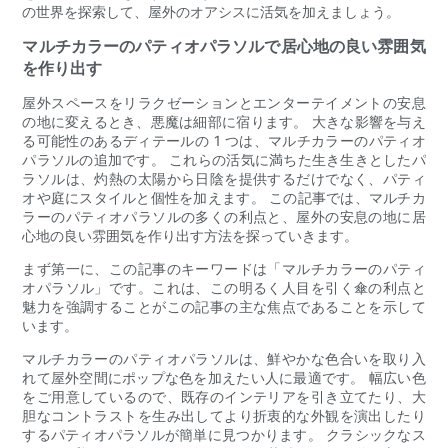
の世界を探索して、屋外のオアシスに活気を加えましょう。
マルチカラーのパティオパラソルで居心地の良い雰囲気
を作り出す
屋外スペースをリラクゼーションとエンターテイメントの安息
の地に変えるとき、悪魔は細部に宿ります。 大きな影響を与え
る可能性のあるディテールの 1 つは、マルチカラーのパティオ
パラソルの追加です。 これらの活気に満ちた生き生きとしたパ
ラソルは、灼熱の太陽から日陰を提供するだけでなく、パティ
オや庭にスタイルと個性を加えます。 この記事では、マルチカ
ラーのパティオパラソルの多くの利点と、屋外の安息の地に居
心地の良い雰囲気を作り出す方法を探っていきます。
まず第一に、この記事のキーワードは「マルチカラーのパティ
オパラソル」です。これは、この明るく人目を引く傘の利点と
魅力を強調することがこの記事の主な焦点であることを示して
います。
マルチカラーのパティオパラソルは、鮮やかな色合いを取り入
れて屋外空間にポップな色を加えたい人に最適です。 幅広い色
をご用意しているので、既存のインテリアを引き立てたり、大
胆なコントラストを生み出してより折衷的な外観を演出したり
するパティオパラソルが簡単に見つかります。 クラシックなス