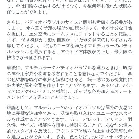
り、傘は日陰を提供するだけでなく、今後何年も優れた状態を
保つことができます。
さらに、パティオパラソルのサイズと機能も考慮する必要があ
ります。 傘を置く予定の場所の面積を測って、傘が十分な日陰
を提供し、屋外空間にシームレスにフィットすることを確認し
ます。 傾き機構が手動か自動か、また傘の開閉のしやすさも考
慮してください。 特定のニーズを満たすマルチカラーのパティ
オパラソルを選択すると、アウトドア体験が向上し、最大限の
快適さが保証されます。
最後に、マルチカラーのパティオパラソルを選ぶときは、既存
の屋外用家具や装飾を考慮することを忘れないでください。 傘
の色や柄を既存の家具と調和させると、統一感のある視覚的に
魅力的な屋外空間を作り出すことができます。 あるいは、パテ
ィオにアクセントとして機能し、ポップな色を加えるステート
メントピースを選ぶこともできます。
結論として、マルチカラーのパティオパラソルは屋外の安息の
地に完璧な追加物であり、活気を取り入れてユニークなスタイ
ルを作成することができます。 カラーパレット、デザイン、耐
久性、サイズ、機能性を慎重に検討することで、あなたの個人
的なスタイルを反映し、アウトドア体験を向上させる完璧な傘
を選ぶことができます。 さあ、色とりどりのパティオ パラソル