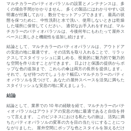
マルチカラーのパティオパラソルの設置とメンテナンスは、多
くの場合手間がかかりません。 多くの製品にはわかりやすい説
明書が付属しており、数分でセットアップできます。 最高の状
態を保つために、中性洗剤と水で洗い、使用しないときは乾燥
した場所に保管してください。 適切なお手入れをすれば、マル
チカラーのパティオパラソルは、今後何年にもわたって屋外ス
ペースに美しさと機能性を追加し続けます。
結論として、マルチカラーのパティオパラソルは、アウトドア
の安息の地に最適です。 その活気を取り入れることで、リラッ
クスしてスタイリッシュに楽しめる、視覚的に魅力的で魅力的
な空間を作り出すことができます。 日よけと保護の提供からポ
ップな色の追加まで、これらの傘は両方の長所を提供します。
それで、なぜ待つのでしょうか？幅広いマルチカラーのパティ
オ パラソルを見つけて、あなたの屋外スペースを活気に満ちた
スタイリッシュな安息の地に変えましょう。
結論
結論として、業界での 10 年の経験を経て、マルチカラーのパテ
ィオ パラソルはアウトドアの安息の地に最適であると自信を持
って言えます。 このビジネスにおける私たちの旅は、活気に満
ちたパティオパラソルの変革の力を目の当たりにすることにつ
ながりました。 屋外空間にポップな色とスタイルを加えるだけ