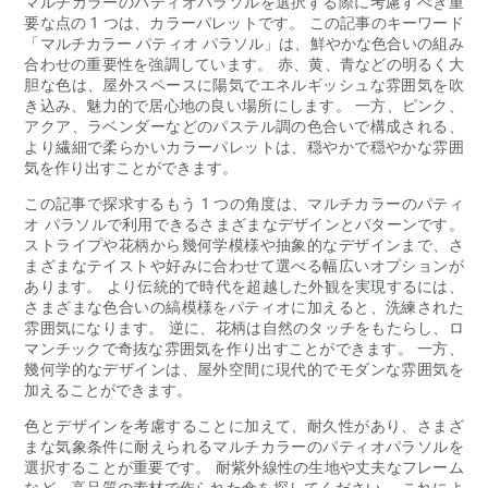
マルチカラーのパティオパラソルを選択する際に考慮すべき重
要な点の 1 つは、カラーパレットです。 この記事のキーワード
「マルチカラー パティオ パラソル」は、鮮やかな色合いの組み
合わせの重要性を強調しています。 赤、黄、青などの明るく大
胆な色は、屋外スペースに陽気でエネルギッシュな雰囲気を吹
き込み、魅力的で居心地の良い場所にします。 一方、ピンク、
アクア、ラベンダーなどのパステル調の色合いで構成される、
より繊細で柔らかいカラーパレットは、穏やかで穏やかな雰囲
気を作り出すことができます。
この記事で探求するもう 1 つの角度は、マルチカラーのパティ
オ パラソルで利用できるさまざまなデザインとパターンです。
ストライプや花柄から幾何学模様や抽象的なデザインまで、さ
まざまなテイストや好みに合わせて選べる幅広いオプションが
あります。 より伝統的で時代を超越した外観を実現するには、
さまざまな色合いの縞模様をパティオに加えると、洗練された
雰囲気になります。 逆に、花柄は自然のタッチをもたらし、ロ
マンチックで奇抜な雰囲気を作り出すことができます。 一方、
幾何学的なデザインは、屋外空間に現代的でモダンな雰囲気を
加えることができます。
色とデザインを考慮することに加えて、耐久性があり、さまざ
まな気象条件に耐えられるマルチカラーのパティオパラソルを
選択することが重要です。 耐紫外線性の生地や丈夫なフレーム
など、高品質の素材で作られた傘を探してください。 これによ