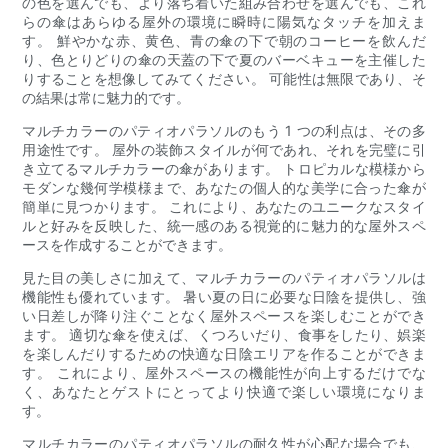
の色を選んでも、より落ち着いた組み合わせを選んでも、これ
らの傘はあらゆる屋外の環境に瞬時に陽気なタッチを加えま
す。 鮮やかな赤、黄色、青の傘の下で朝のコーヒーを飲んだ
り、色とりどりの傘の天蓋の下で夏のバーベキューを主催した
りすることを想像してみてください。 可能性は無限であり、そ
の結果は常に魅力的です。
マルチカラーのパティオパラソルのもう 1 つの利点は、その多
用途性です。 屋外の装飾スタイルが何であれ、それを完璧に引
き立てるマルチカラーの傘があります。 トロピカルな模様から
モダンな幾何学模様まで、あなたの個人的な美学に合った傘が
簡単に見つかります。 これにより、あなたのユニークなスタイ
ルと好みを反映した、統一感のある視覚的に魅力的な屋外スペ
ースを作成することができます。
見た目の美しさに加えて、マルチカラーのパティオパラソルは
機能性も優れています。 暑い夏の日に必要な日陰を提供し、強
い日差しが降り注ぐことなく屋外スペースを楽しむことができ
ます。 適切な傘を使えば、くつろいだり、食事をしたり、娯楽
を楽しんだりするための快適な日陰エリアを作ることができま
す。 これにより、屋外スペースの機能性が向上するだけでな
く、あなたとゲストにとってより快適で楽しい環境になりま
す。
マルチカラーのパティオパラソルの耐久性が心配な場合でも、