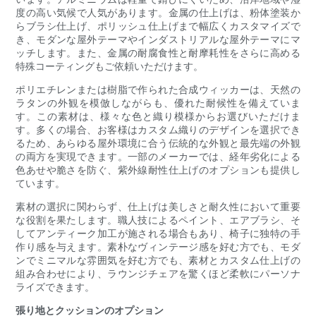
度の高い気候で人気があります。金属の仕上げは、粉体塗装か
らブラシ仕上げ、ポリッシュ仕上げまで幅広くカスタマイズで
き、モダンな屋外テーマやインダストリアルな屋外テーマにマ
ッチします。また、金属の耐腐食性と耐摩耗性をさらに高める
特殊コーティングもご依頼いただけます。
ポリエチレンまたは樹脂で作られた合成ウィッカーは、天然の
ラタンの外観を模倣しながらも、優れた耐候性を備えていま
す。この素材は、様々な色と織り模様からお選びいただけま
す。多くの場合、お客様はカスタム織りのデザインを選択でき
るため、あらゆる屋外環境に合う伝統的な外観と最先端の外観
の両方を実現できます。一部のメーカーでは、経年劣化による
色あせや脆さを防ぐ、紫外線耐性仕上げのオプションも提供し
ています。
素材の選択に関わらず、仕上げは美しさと耐久性において重要
な役割を果たします。職人技によるペイント、エアブラシ、そ
してアンティーク加工が施される場合もあり、椅子に独特の手
作り感を与えます。素朴なヴィンテージ感を好む方でも、モダ
ンでミニマルな雰囲気を好む方でも、素材とカスタム仕上げの
組み合わせにより、ラウンジチェアを驚くほど柔軟にパーソナ
ライズできます。
張り地とクッションのオプション