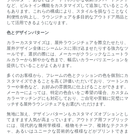
など、ビルトイン機能をカスタマイズして追加しているところ
もあります。これらの構成により、スタイルを損なうことなく
利便性が向上し、ラウンジチェアを多目的なアウトドア用品と
して活用できるようになります。
色とデザインパターン
カラーカスタマイズは、屋外ラウンジチェアを際立たせたり、
屋外デザイン全体にシームレスに溶け込ませたりする強力なツ
ールです。選択の際には、メーカーがクラシックなニュートラ
ルカラーから鮮やかな色まで、幅広いカラーバリエーションを
提供していることがよくあります。
多くのお客様から、フレームの色とクッションの色を個別にカ
スタマイズできることを高く評価いただいており、ツートンカ
ラーや単色など、お好みの雰囲気に仕上げることができます。
メーカーによっては、特定の色合いをご希望の場合、カスタム
カラーマッチングにも対応しており、ご自宅や景観に完璧にマ
ッチする屋外ラウンジチェアをお選びいただけます。
無地に加え、デザインパターンもカスタマイズオプションとし
てますます人気が高まっています。アウトドア用ファブリック
には、現代的な幾何学模様、植物モチーフ、複雑なテクスチ
ャ、あるいはユニークな芸術的な模様などがプリントできま