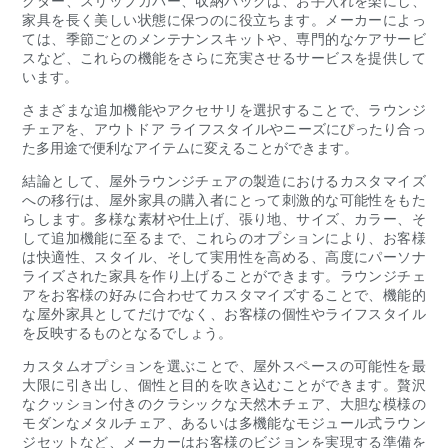
クター、スリップカバー、収納バッグは、お手入れを楽にし、
家具を長く美しい状態に保つのに役立ちます。メーカーによっ
ては、季節ごとのメンテナンスキットや、専門的なケアサービ
スなど、これらの機能をさらに充実させるサービスを提供して
います。
さまざまな追加機能やアクセサリを選択することで、ラウンジ
チェアを、アウトドア ライフスタイルやニーズにぴったり合っ
た多用途で便利なアイテムに変えることができます。
結論として、屋外ラウンジチェアの製造におけるカスタマイズ
への移行は、屋外家具の購入者にとって刺激的な可能性をもた
らします。多様な素材や仕上げ、張り地、サイズ、カラー、そ
して追加機能に至るまで、これらのオプションにより、お客様
は快適性、スタイル、そして実用性を高める、高度にパーソナ
ライズされた家具を作り上げることができます。ラウンジチェ
アをお客様の好みに合わせてカスタマイズすることで、機能的
な屋外家具としてだけでなく、お客様の個性やライフスタイル
を反映するものとなるでしょう。
カスタムオプションを選ぶことで、屋外スペースの可能性を最
大限に引き出し、個性と目的を吹き込むことができます。贅沢
なクッション付きのクラシックな天然木チェア、大胆な模様の
モダンなメタルチェア、あるいは多機能なモジュール式ラウン
ジセットなど、メーカーはお客様のビジョンを実現する準備を