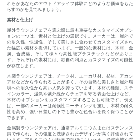
れらがあなたのアウトドアライフ体験にどのような価値をもた
らすのかを見てみましょう。
素材と仕上げ
屋外ラウンジチェアを選ぶ際に最も重要なカスタマイズオプシ
ョンの一つは、素材と仕上げの選択です。メーカーは、屋外で
の耐久性、快適性、そして美しさに合わせてカスタマイズされ
た幅広い素材を提供しています。一般的な素材には、木材、金
属、合成籐、そして様々な高性能プラスチックなどがありま
す。それぞれの素材には、独自の利点とカスタマイズの可能性
が存在します。
木製ラウンジチェアは、チーク材、ユーカリ材、杉材、アカシ
ア材などから作られることが多く、その自然な美しさと屋外環
境への耐久性から高い人気を誇っています。木材の種類、ステ
インカラー、湿気や紫外線からチェアを守る表面仕上げなど、
木材のオプションをカスタマイズすることも可能です。例え
ば、一部のメーカーは耐候性コーティングを施し、木材の耐久
性を高め、強い日差しの下でも豊かな色合いを長く保つことが
できます。
金属製ラウンジチェアは、通常アルミニウムまたはステンレス
鋼で作られ、その強度と洗練されたデザインが高く評価されて
います。アルミニウムは軽量で錆びにくいため、沿岸地域や湿