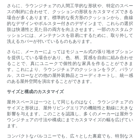
さらに、ラウンジチェアの人間工学的な形状や、特定のスペー
スの制約に合わせて、クッションの形状をカスタマイズできる
場合が多くあります。標準的な長方形のクッションから、曲線
的なデザインやボルスター付きのデザインまで、これらの選択
肢は快適性と見た目の両方を向上させます。一部のカスタムク
ッションには、メンテナンスを容易にするために、取り外して
洗えるカバーが付いているものもあります。
さらに、メーカーによってはモジュール式の張り地オプション
を提供している場合があり、色、柄、質感を自由に組み合わせ
ることで、真にユニークで個性的な家具を作ることができま
す。これにより、ラウンジチェアのクッションをラグ、パラソ
ル、スローなどの他の屋外装飾品とコーディネートし、統一感
のある屋外空間を演出することができます。
サイズと構成のカスタマイズ
屋外スペースは一つとして同じものはなく、ラウンジチェアの
サイズと形状は、屋外リビングエリアの機能性と動線に大きな
影響を与えます。このことを認識し、多くのメーカーは屋外ラ
ウンジチェアの寸法や構成にまでカスタマイズの幅を広げてい
ます。
コンパクトなバルコニーでも、広々とした裏庭でも、特別なス