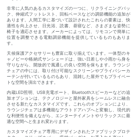
非常に人気のあるカスタマイズの一つに、リクライニングバッ
ク、伸縮式フットレスト、回転ベースなどの調節機能の追加が
あります。人間工学に基づいて設計されたこれらの要素は、快
適性を向上させ、日光浴、読書、昼寝など、さまざまな姿勢に
椅子を適応させます。メーカーによっては、リモコンで簡単に
位置を調整できる電動調節機能を提供しているものもありま
す。
天候保護アクセサリーも豊富に取り揃えています。一体型のキ
ャノピーや格納式サンシェードは、強い日差しや小雨から身を
守りながら、開放的で風通しの良い空間を保ちます。ラウンジ
チェアの中には、取り付け可能なスクリーンやプライバシーカ
ーテンが付いているものもあり、混雑した屋外でもプライベー
トな空間を演出できます。
内蔵LED照明、USB充電ポート、Bluetoothスピーカーなどの追
加オプションは、テクノロジーと屋外家具をシームレスに融合
させる新たなカスタマイズです。これらのオプションにより、
ラウンジチェアは多機能なアウトドアハブへと変貌し、現代的
な利便性を備えながら、エンターテイメントやリラックスに最
適な空間へと生まれ変わります。
カスタマイズチェア専用にデザインされたファブリックプロテ