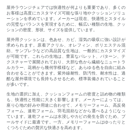
屋外ラウンジチェアでは快適性が何よりも重要であり、多くの
お客様は高度にカスタマイズ可能な張り地やクッションソリュ
ーションを求めています。メーカーは現在、快適性とスタイル
の完璧なバランスを実現するために、幅広い種類の生地、クッ
ションの密度、形状、サイズを提供しています。
屋外用クッションは、色あせ、カビ、湿気の吸収に強い設計が
求められます。原着アクリル、オレフィン、ポリエステル混
紡、サンブレラなどの高品質な生地は、一般的にカスタマイズ
が可能です。これらの生地は、豊富なパレット、パターン、テ
クスチャーで展開されており、大胆な色から繊細なニュートラ
ルカラー、花柄から幾何学模様など、あらゆる色を自由に組み
合わせることができます。紫外線耐性、防汚性、耐水性は、過
酷な屋外環境でも長持ちさせるため、標準装備されていること
が多いです。
生地の選択に加え、クッションフォームの密度と詰め物の種類
も、快適性と性能に大きく影響します。メーカーによっては、
座り心地の好みや用途に合わせて、メモリーフォーム、高反発
フォーム、速乾フォーム、羽毛混紡などから選べるようになっ
ています。速乾フォームは水浸しやカビの発生を防ぐため、プ
ールサイドに最適です。一方、メモリーフォームはゆったりと
くつろぐための贅沢な快適さを高めます。