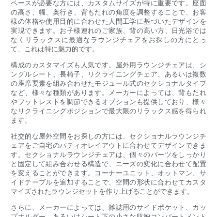
ペースが必要な方には、カスタムサイズが特に重要です。座面
の高さ、幅、奥行き、背もたれの角度を調整することで、お客
様の体格や使用目的に合わせた人間工学に基づいたデザインを
実現できます。お子様連れのご家族、背の高い方、日光浴では
なくリラックスに最適なラウンジチェアをお探しの方にとっ
て、これは特に魅力的です。
構成のカスタマイズも人気です。屋外用ラウンジチェアは、シ
ングルシート、長椅子、リクライニングチェア、あるいは複数
の座席要素を組み合わせたモジュール式のセクショナルタイプ
など、様々な種類があります。メーカーによっては、背もたれ
やフットレストを調節できるオプションも提供しており、様々
なリクライニングポジションで最大限のリラックス感を得られ
ます。
社交的な屋外空間をお探しの方には、セクショナルラウンジチ
ェアをご自宅のパティオレイアウトに合わせてデザインできま
す。セクショナルラウンジチェアは、個々のパーツをしっかり
と固定して組み合わせる構造で、ニーズの変化に合わせて配置
を変えることができます。コーナーユニット、オットマン、サ
イドテーブルを追加することで、空間の形状に合わせてカスタ
マイズされたラウンジセットを作り上げることができます。
さらに、メーカーによっては、雑誌用のサイドポケット、カッ
プホルダー、あるいはシート下の小さな収納コンパートメント