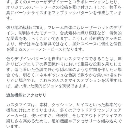
す。多くのメーカーがデザイナーとコラボレーションしたり、
オリジナルのアートワークの投稿を受け付けたりして、椅子を
真にパーソナライズするファブリックパターンを作成していま
す。
張り地の模様に加え、フレーム自体にもレーザーカットのデザ
イン、彫刻されたモチーフ、合成素材の織り模様など、装飾的
な要素をあしらうことができます。こうした芸術的なタッチに
より、椅子は単なる家具ではなく、屋外スペースに個性と個性
を添えるステートメントピースとなります。
色やデザインパターンを自由にカスタマイズできることは、屋
外リビングエリアの雰囲気作りにおいて重要な役割を果たしま
す。落ち着いた色調で静かな隠れ家のような空間を作りたい場
合でも、明るくエネルギッシュな色調で賑やかな集いの場を作
りたい場合でも、これらのカスタマイズオプションを活用すれ
ば、思い描いた美的ビジョンを実現できます。
追加機能とアクセサリ
カスタマイズは、素材、クッション、サイズといった基本的な
機能だけにとどまりません。多くのアウトドアラウンジチェア
メーカーは、使いやすさ、利便性、そしてアウトドアライフの
楽しさを高めるために、追加機能やアクセサリーを組み込んで
います。