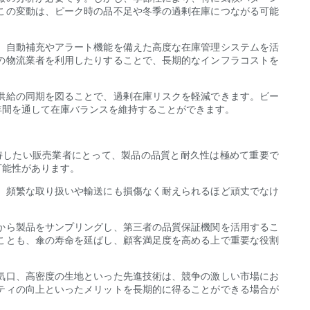
この変動は、ピーク時の品不足や冬季の過剰在庫につながる可能
。自動補充やアラート機能を備えた高度な在庫管理システムを活
の物流業者を利用したりすることで、長期的なインフラコストを
供給の同期を図ることで、過剰在庫リスクを軽減できます。ビー
年間を通して在庫バランスを維持することができます。
持したい販売業者にとって、製品の品質と耐久性は極めて重要で
可能性があります。
、頻繁な取り扱いや輸送にも損傷なく耐えられるほど頑丈でなけ
から製品をサンプリングし、第三者の品質保証機関を活用するこ
ことも、傘の寿命を延ばし、顧客満足度を高める上で重要な役割
気口、高密度の生地といった先進技術は、競争の激しい市場にお
ティの向上といったメリットを長期的に得ることができる場合が