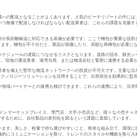
域への配送となることがよくあります。人気のビーチリゾートの中には
かつ無傷で配送しなければならない配送業者は、これらの課題を克服す
形や長距離輸送に対応できる装備が必要です。ここで梱包が重要な役割
ります。梱包が不十分だと、製品が損傷したり、高額な再梱包が必要に
スケジュールの遅延につながるリスクとなります。道路の冠水、観光シ
に、現地の運送業者、港湾当局、または物流会社と緊密に連携する必要
業者を備えた堅牢な物流ネットワークへの投資が不可欠です。主要な沿
テクノロジーソリューションを活用することで、出荷状況を効果的に監
や地域パートナーとの連携も検討できます。これらの連携により、沿岸
。
インマーケットプレイス、専門店、大手小売店など、様々な小売チャ
持するために、自社製品の差別化を図るという課題に直面しています。
います。美しさ、軽量で持ち運びやすいこと、簡単な組み立て、環境に
極的にコミュニケーションを取り、トレンドのスタイルや機能を取り入