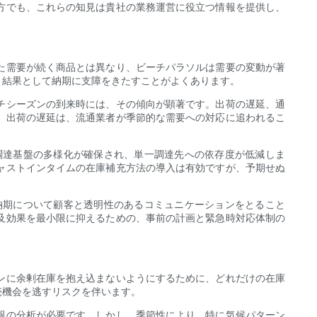
方でも、これらの知見は貴社の業務運営に役立つ情報を提供し、
た需要が続く商品とは異なり、ビーチパラソルは需要の変動が著
、結果として納期に支障をきたすことがよくあります。
チシーズンの到来時には、その傾向が顕著です。出荷の遅延、通
。出荷の遅延は、流通業者が季節的な需要への対応に追われるこ
調達基盤の多様化が確保され、単一調達先への依存度が低減しま
ャストインタイムの在庫補充方法の導入は有効ですが、予期せぬ
納期について顧客と透明性のあるコミュニケーションをとること
及効果を最小限に抑えるための、事前の計画と緊急時対応体制の
ンに余剰在庫を抱え込まないようにするために、どれだけの在庫
売機会を逃すリスクを伴います。
報の分析が必要です。しかし、季節性により、特に気候パターン