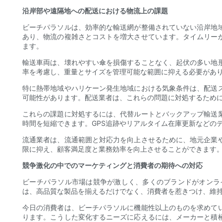
沿岸部や遠隔地への配送における物流上の課題
ビーチパラソルは、効率的な輸送網が整備されていない沿岸地
あり、物流の複雑さとコストを増大させています。タイムリー
ます。
輸送車両は、壊れやすい傘を損傷することなく、起伏の多い地
率を考慮し、重量とサイズを管理可能な範囲に抑える必要があ
特に熱帯地域やハリケーン発生地域における気象条件は、配送
可能性があります。配送業者は、これらの問題に対処するため
これらの課題に対処するには、代替ルートとバックアップ輸送
時間を短縮できます。GPS追跡やリアルタイム在庫更新などの
流通業者は、流通範囲と対応力を向上させるために、地元企業
限に抑え、顧客満足度と業務効率を向上させることができます
競争激化の中でのマーケティングと消費者の期待への対応
ビーチパラソル市場は競争が激しく、多くのブランドがオンラ
は、高品質な製品を揃えるだけでなく、消費者を惹きつけ、維
今日の消費者は、ビーチパラソルに機能性以上のものを求めて
ります。こうした変化するニーズに応えるには、メーカーと積