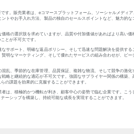
。
要です。販売業者は、eコマースプラットフォーム、ソーシャルメディア
ヒントやお手入れ方法、製品の独自のセールスポイントなど、魅力的な
な価格の選択肢を求めていますが、品質や付加価値があればより高い価
つことが不可欠です。
速なサポート、明確な返品ポリシー、そして迅速な問題解決を提供する
、賢明なマーケティング、そして優れたサービスの組み合わせが、ビー
の混乱、季節的な在庫管理、品質保証、複雑な物流、そして競争の激化
な戦略と継続的な適応が不可欠です。強固なサプライヤー関係の構築、
れらの課題を効果的に克服することができます。
業者は、積極的かつ機転が利き、顧客中心の姿勢で臨む企業です。こう
トナーシップを構築し、持続可能な成長を実現することができます。