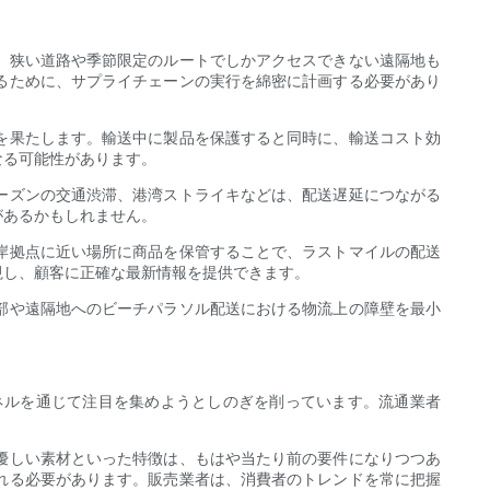
、狭い道路や季節限定のルートでしかアクセスできない遠隔地も
るために、サプライチェーンの実行を綿密に計画する必要があり
を果たします。輸送中に製品を保護すると同時に、輸送コスト効
なる可能性があります。
ーズンの交通渋滞、港湾ストライキなどは、配送遅延につながる
があるかもしれません。
岸拠点に近い場所に商品を保管することで、ラストマイルの配送
視し、顧客に正確な最新情報を提供できます。
部や遠隔地へのビーチパラソル配送における物流上の障壁を最小
ネルを通じて注目を集めようとしのぎを削っています。流通業者
優しい素材といった特徴は、もはや当たり前の要件になりつつあ
れる必要があります。販売業者は、消費者のトレンドを常に把握