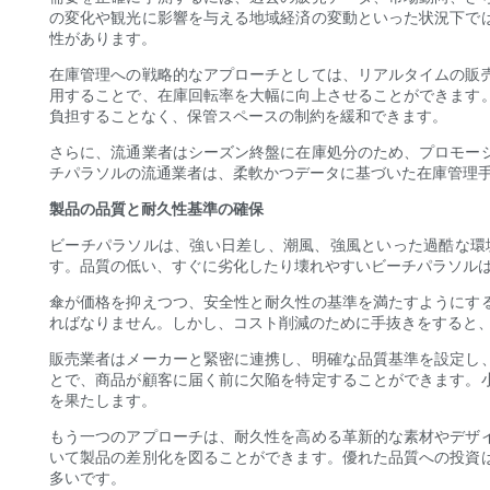
の変化や観光に影響を与える地域経済の変動といった状況下で
性があります。
在庫管理への戦略的なアプローチとしては、リアルタイムの販
用することで、在庫回転率を大幅に向上させることができます
負担することなく、保管スペースの制約を緩和できます。
さらに、流通業者はシーズン終盤に在庫処分のため、プロモー
チパラソルの流通業者は、柔軟かつデータに基づいた在庫管理
製品の品質と耐久性基準の確保
ビーチパラソルは、強い日差し、潮風、強風といった過酷な環
す。品質の低い、すぐに劣化したり壊れやすいビーチパラソル
傘が価格を抑えつつ、安全性と耐久性の基準を満たすようにす
ればなりません。しかし、コスト削減のために手抜きをすると
販売業者はメーカーと緊密に連携し、明確な品質基準を設定し
とで、商品が顧客に届く前に欠陥を特定することができます。
を果たします。
もう一つのアプローチは、耐久性を高める革新的な素材やデザ
いて製品の差別化を図ることができます。優れた品質への投資
多いです。