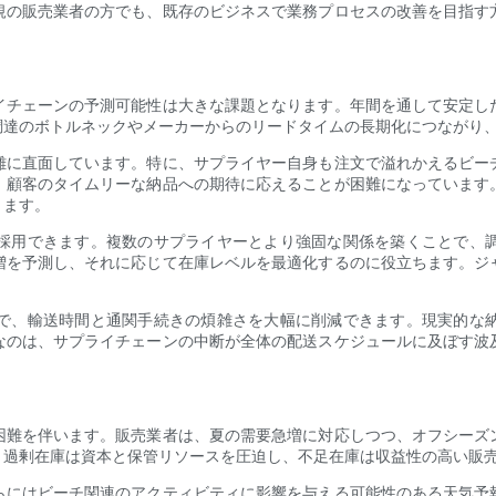
規の販売業者の方でも、既存のビジネスで業務プロセスの改善を目指す
イチェーンの予測可能性は大きな課題となります。年間を通して安定し
達のボトルネックやメーカーからのリードタイムの​​長期化につながり
難に直面しています。特に、サプライヤー自身も注文で溢れかえるビー
、顧客のタイムリーな納品への期待に応えることが困難になっています
ります。
採用できます。複数のサプライヤーとより強固な関係を築くことで、
増を予測し、それに応じて在庫レベルを最適化するのに役立ちます。ジ
。
で、輸送時間と通関手続きの煩雑さを大幅に削減できます。現実的な
なのは、サプライチェーンの中断が全体の配送スケジュールに及ぼす波
困難を伴います。販売業者は、夏の需要急増に対応しつつ、オフシーズ
。過剰在庫は資本と保管リソースを圧迫し、不足在庫は収益性の高い販
らにはビーチ関連のアクティビティに影響を与える可能性のある天気予