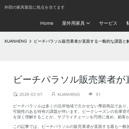
外部の家具製造に焦点を当てます
Home
屋外用家具
サービス
XUANHENG
ビーチパラソル販売業者が直面する一般的な課題と
ビーチパラソル販売業者が
2026-02-07
XUANHENG
51
ビーチパラソルは多くの沿岸地域で欠かせない季節商品であり
可能性のある特有の課題が伴います。ピークシーズンの在庫管
を深く理解することが、サプライチェーンを円滑に進め、顧客
この記事では、ビーチパラソルの販売業者が直面する最も一般