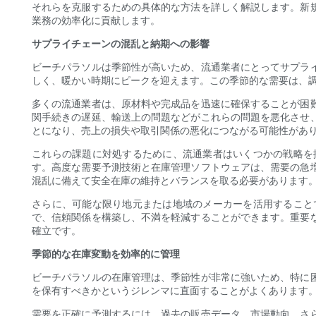
それらを克服するための具体的な方法を詳しく解説します。新
業務の効率化に貢献します。
サプライチェーンの混乱と納期への影響
ビーチパラソルは季節性が高いため、流通業者にとってサプラ
しく、暖かい時期にピークを迎えます。この季節的な需要は、調
多くの流通業者は、原材料や完成品を迅速に確保することが困
関手続きの遅延、輸送上の問題などがこれらの問題を悪化させ
とになり、売上の損失や取引関係の悪化につながる可能性があ
これらの課題に対処するために、流通業者はいくつかの戦略を
す。高度な需要予測技術と在庫管理ソフトウェアは、需要の急
混乱に備えて安全在庫の維持とバランスを取る必要があります
さらに、可能な限り地元または地域のメーカーを活用すること
で、信頼関係を構築し、不満を軽減することができます。重要
確立です。
季節的な在庫変動を効率的に管理
ビーチパラソルの在庫管理は、季節性が非常に強いため、特に
を保有すべきかというジレンマに直面することがよくあります
需要を正確に予測するには、過去の販売データ、市場動向、さ