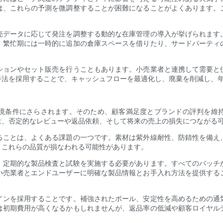
は、これらの予測を微調整することが困難になることがよくあります。
売データに応じて発注を調整する動的な在庫管理の導入が挙げられます
。繁忙期には一時的に追加の倉庫スペースを借りたり、サードパーティ
ションやセット販売を行うこともあります。小売業者と連携して需要と
手法を採用することで、キャッシュフローを最適化し、廃棄を削減し、
境条件にさらされます。そのため、顧客満足度とブランドの評判を維
は、否定的なレビューや返品依頼、そして将来の売上の損失につながる
ることは、よくある課題の一つです。素材は紫外線耐性、防錆性を備え
、これらの品質が損なわれる可能性があります。
、定期的な製品検査と試験を実施する必要があります。すべてのバッチ
小売業者とエンドユーザーに明確な製品情報とお手入れ方法を提供する
インを採用することです。補強されたポール、安定性を高めるための通
は初期費用が高くなるかもしれませんが、返品率の低減や顧客ロイヤル