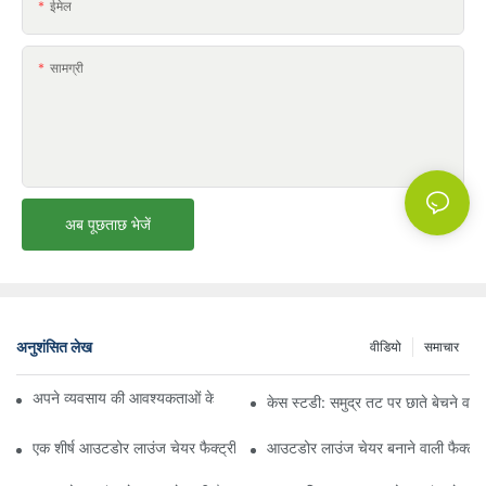
ईमेल
सामग्री
अब पूछताछ भेजें
अनुशंसित लेख
वीडियो
समाचार
अपने व्यवसाय की आवश्यकताओं के लिए सही बीच अम्ब्रेला वितरक ढूँढना
केस स्टडी: समुद्र तट पर छाते बेचने वाल
एक शीर्ष आउटडोर लाउंज चेयर फैक्ट्री से क्या उम्मीद करें
आउटडोर लाउंज चेयर बनाने वाली फैक्ट्री