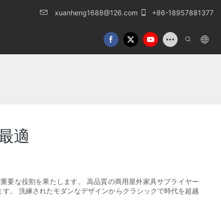
xuanheng1688@126.com
+86-18957881377
最適
重要な役割を果たします。 高品質の商用屋外家具サプライヤー
す。 洗練されたモダンなデザインからクラシックで時代を超越