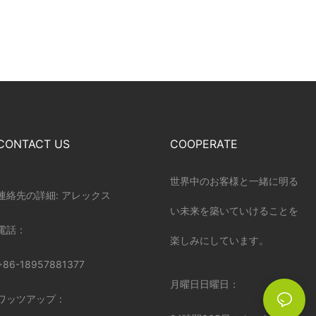
CONTACT US
COOPERATE
世界中のお客様と一緒に明る
連絡先の詳細: アレックス
い未来を築いていけることを
電話：
楽しみにしています。
+86-18957881377
月曜日日曜日：
ワッツアップ：