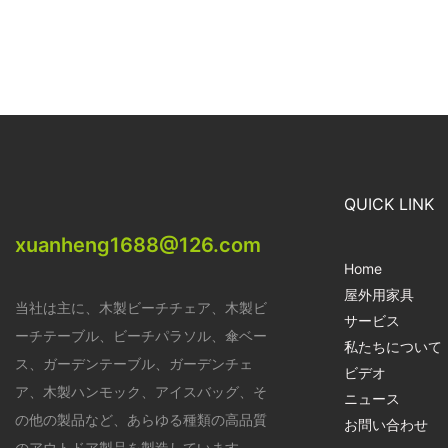
QUICK LINK
xuanheng1688@126.com
Home
屋外用家具
当社は主に、木製ビーチチェア、木製ビ
サービス
ーチテーブル、ビーチパラソル、傘ベー
私たちについて
ス、ガーデンテーブル、ガーデンチェ
ビデオ
ア、木製ハンモック、アイスバッグ、そ
ニュース
の他の製品など、あらゆる種類の高品質
お問い合わせ
のアウトドア製品を製造しています。