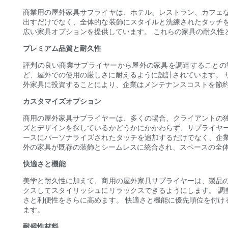
商業用の屋外家具サプライヤは、ホテル、レストラン、カフェ
出すだけでなく、全体的な装飾にスタイルと洗練されたタッチ
広い家具オプションを提供しています。 これらの家具の耐久性
プレミアム品質と耐久性
評判の良い商業サプライヤーから屋外の家具を調達することの
ど、屋外での使用の厳しさに耐えるように設計されています。 
外家具に投資することにより、企業はメンテナンスコストを節
カスタマイズオプション
商用の屋外家具サプライヤーは、多くの場合、クライアントの
ズとデザインを探しているかどうかにかかわらず、サプライヤ
ースにパーソナライズされたタッチを追加するだけでなく、企
外の家具が既存の装飾とシームレスに統合され、スペースの全
快適さと機能
美学と耐久性に加えて、商用の屋外家具サプライヤーは、製品
クスしてスタイリッシュにリラックスできるようにします。 
さと利便性をさらに高めます。 快適さと機能に優先順位を付
ます。
耐候性材料