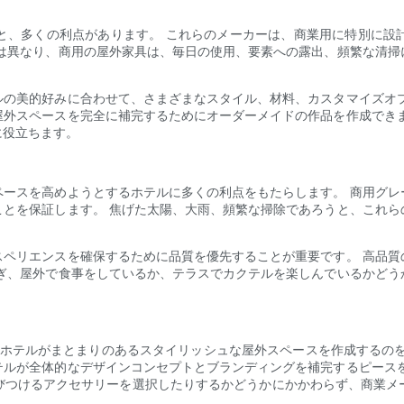
と、多くの利点があります。 これらのメーカーは、商業用に特別に設
とは異なり、商用の屋外家具は、毎日の使用、要素への露出、頻繁な清掃
ルの美的好みに合わせて、さまざまなスタイル、材料、カスタマイズオプ
屋外スペースを完全に補完するためにオーダーメイドの作品を作成できま
に役立ちます。
ペースを高めようとするホテルに多くの利点をもたらします。 商用グレ
ことを保証します。 焦げた太陽、大雨、頻繁な掃除であろうと、これら
スペリエンスを確保するために品質を優先することが重要です。 高品質
ろぎ、屋外で食事をしているか、テラスでカクテルを楽しんでいるかどう
、ホテルがまとまりのあるスタイリッシュな屋外スペースを作成するのを
テルが全体的なデザインコンセプトとブランディングを補完するピースを
びつけるアクセサリーを選択したりするかどうかにかかわらず、商業メ