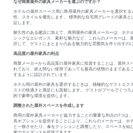
なぜ商業屋外の家具メーカーを選ぶのですか？
ホテルの屋外スペース用に商用屋外の家具メーカーを選択する
性、スタイルを優先します。 標準的な住宅用グレードの家具
証します。
耐久性のある建設に加えて、商用屋外の家具メーカーは、ホテ
シックなエレガンス、素朴な魅力など、これらのメーカーは、
択して、ゲストにまとまりのある魅力的な雰囲気を作り出すの
高品質の屋外家具の利点
商業メーカーから高品質の屋外家具に投資することは、屋外ス
れており、絶え間ない使用であっても最高の状態のままである
するように設計されています。
ホテル用の屋外の家具を選択するときは、積極的なゲストエク
ストの快適さと満足にも貢献します。 ゲストがプールでくつ
的で豪華な環境を提供します。
調整された屋外スペースを作成します
商用の屋外家具メーカーと協力することの重要な利点の1つは
具オプションを提供することにより、これらのメーカーは、ホ
と一致させたり、傘をクッションと調整したり、スペースを結
家のガイダンスを提供できます。