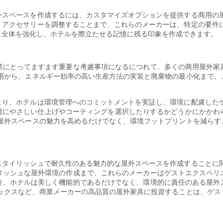
外スペースを作成するには、カスタマイズオプションを提供する商用の屋
、アクセサリーを調整することまで、これらのメーカーは、特定の要件に
ス全体を強化し、ホテルを際立たせる記憶に残る印象を作成できます。
業にとってますます重要な考慮事項になるにつれて、多くの商用屋外家
使用から、エネルギー効率の高い生産方法の実装と廃棄物の最小化まで、
より、ホテルは環境管理へのコミットメントを実証し、環境に配慮したゲ
環境にやさしい仕上げやコーティングを選択したりするかどうかにかかわ
、屋外スペースの魅力を高めるだけでなく、環境フットプリントを減らす
スタイリッシュで耐久性のある魅力的な屋外スペースを作成することに関
リッシュな屋外環境の作成まで、これらのメーカーはゲストエクスペリ
り、ホテルは美しく機能的であるだけでなく、環境的に責任のある屋外
ラックスなど、商業メーカーの高品質の屋外家具に投資することは、ゲス