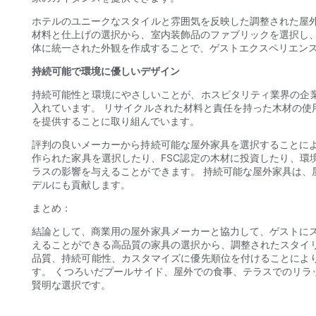
ホテルのユニークなスタイルと雰囲気を反映した調整された屋
材料と仕上げの選択から、室内装飾品のファブリックを選択し
体に統一された外観を作成することで、ゲストエクスペリエン
持続可能で環境に優しいデザイン
持続可能性と環境にやさしいことが、ホスピタリティ業界の企
入れています。 リサイクルされた材料と責任を持った木材の
を提供することに取り組んでいます。
評判の良いメーカーから持続可能な屋外家具を選択することに
作られた家具を選択したり、FSC認定の木材に投資したり、
ラスの影響を与えることができます。 持続可能な屋外家具は
デルにも貢献します。
まとめ：
結論として、商業用の屋外家具メーカーと協力して、ゲストに
えることができる高品質の家具の選択から、調整されたスタイ
品質、持続可能性、カスタマイズに優先順位を付けることによ
す。 くつろいだプールサイド、屋外での食事、テラスでのリ
賢明な選択です。