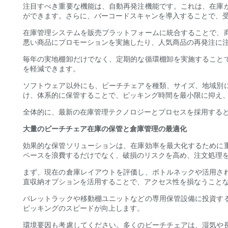
注目すべき重要な機能は、自動再発注機能です。これは、在庫
ができます。さらに、バーコードスキャンを導入することで、
在庫管理システムを販売プラットフォームに統合することで、
悪い商品にプロモーションを実施したり、人気商品の再発注に
毎年の実地棚卸だけでなく、定期的な循環棚卸を実施すること
を軽減できます。
ソフトウェア以外にも、ビーチチェアを種類、サイズ、地域別
け、体系的に保管することで、ピッキング時間を最小限に抑え
全体的に、最新の在庫管理テクノロジーとプロセスを採用する
大量のビーチチェア在庫の保管と倉庫管理の最適化
効果的な保管ソリューションは、在庫効率を最大化するために
ペースを浪費するだけでなく、破損のリスクを高め、注文処理
まず、現在の倉庫レイアウトを評価し、ボトルネックや活用さ
直収納オプションを活用することで、アクセス性を損なうこと
パレットラックや移動棚ユニットなどの専用保管設備に投資す
ピッキングのスピードが向上します。
環境要因も考慮してください。多くのビーチチェアは、湿気や