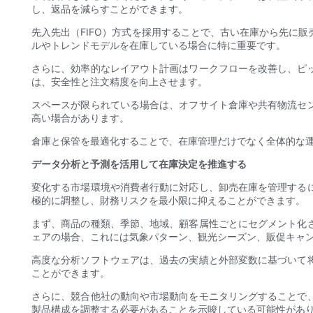
し、返品を減らすことができます。
先入先出（FIFO）方式を採用することで、古い在庫から先に
ルやトレンドモデルを在庫している場合に特に重要です。
さらに、効率的なレイアウト計画はワークフローを改善し、ピ
は、安全性と注文精度を向上させます。
スペースが限られている場合は、オフサイト倉庫や共有物流セ
高い場合があります。
倉庫と保管を最適化することで、在庫管理だけでなく全体的な運
データ分析と予測を活用して在庫決定を推進する
変化する市場環境や消費者行動に対応し、卸売在庫を管理する
極的に調整し、財務リスクを最小限に抑えることができます。
まず、商品の種類、季節、地域、顧客属性ごとにセグメント化
ェアの場合、これには気象パターン、観光シーズン、販促キャ
高度な分析ソフトウェアは、過去の実績と外部変数に基づいて
ことができます。
さらに、競合他社の動向や市場動向をモニタリングすることで
製品構成を調整する必要があることを示唆している可能性があ