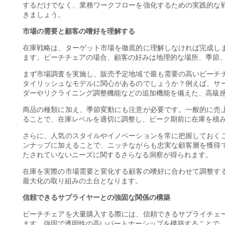
するだけでなく、業務ワークフローを強化するための実践的な
きましょう。
市場の需要と顧客の嗜好を理解する
在庫戦略は、ターゲット市場を徹底的に理解しなければ完成し
ます。ビーチチェアの場合、顧客の好みは地理的な場所、季節
まず市場調査を実施し、販売予定地域で最も需要の高いビーチ
タイリッシュなモデルに関心があるのでしょうか？例えば、サ
ダーやリクライニング調整機能などの追加機能を備えた、高級
商品の種類に加え、季節変動にも注意が必要です。一般的に売
ることで、在庫レベルを適切に調整し、ピーク期前に在庫を積
さらに、人気のスタイルやイノベーションを常に把握しておく
ンナップに加えることで、ニッチながらも忠実な顧客層を獲得
たされていないニーズに関するさらなる洞察が得られます。
在庫を実際の市場需要と変化する顧客の嗜好に合わせて調整す
最大化の取り組みの土台となります。
信頼できるサプライヤーとの強固な関係の構築
ビーチチェアを大量購入する際には、信頼できるサプライチェ
ます。強固で透明性の高いパートナーシップを構築することで