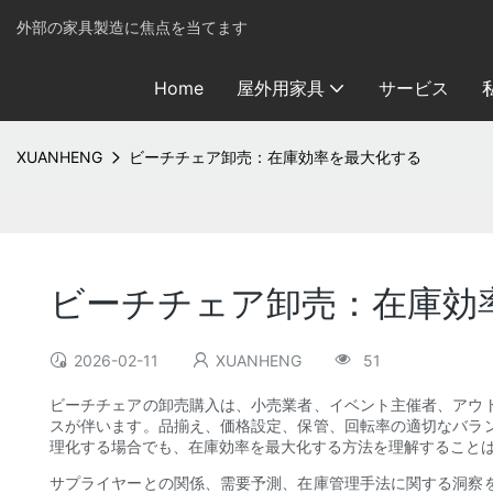
外部の家具製造に焦点を当てます
Home
屋外用家具
サービス
XUANHENG
ビーチチェア卸売：在庫効率を最大化する
ビーチチェア卸売：在庫効
2026-02-11
XUANHENG
51
ビーチチェアの卸売購入は、小売業者、イベント主催者、アウ
スが伴います。品揃え、価格設定、保管、回転率の適切なバラ
理化する場合でも、在庫効率を最大化する方法を理解すること
サプライヤーとの関係、需要予測、在庫管理手法に関する洞察