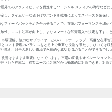
屋外でのアクティビティを促進するソーシャル メディアの流行などに
特定し、タイムリーな値下げやバンドル戦略によってスペースを確保し
的なフィードバックを組み合わせることで、在庫パフォーマンスを細か
俊敏性、コスト効率が向上し、よりスマートな卸売購入の決定を下すこ
、市場理解、強力なサプライヤーとのパートナーシップ、高度な在庫管
性とコスト管理のバランスをとる上で重要な役割を果たし、ひいては収
乗り越え、競争の激しい市場で永続的な成功を収めることができるでし
の改善はますます重要になっています。市場の変化やオペレーション上
管理された在庫は、顧客ニーズに効率的かつ効果的に対応できる、対応