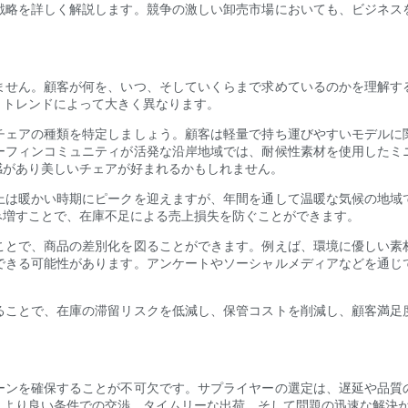
戦略を詳しく解説します。競争の激しい卸売市場においても、ビジネス
ません。顧客が何を、いつ、そしていくらまで求めているのかを理解す
、トレンドによって大きく異なります。
チェアの種類を特定しましょう。顧客は軽量で持ち運びやすいモデルに
ーフィンコミュニティが活発な沿岸地域では、耐候性素材を使用したミ
感があり美しいチェアが好まれるかもしれません。
上は暖かい時期にピークを迎えますが、年間を通して温暖な気候の地域
み増すことで、在庫不足による売上損失を防ぐことができます。
ことで、商品の差別化を図ることができます。例えば、環境に優しい素
できる可能性があります。アンケートやソーシャルメディアなどを通じ
ることで、在庫の滞留リスクを低減し、保管コストを削減し、顧客満足
ーンを確保することが不可欠です。サプライヤーの選定は、遅延や品質
、より良い条件での交渉、タイムリーな出荷、そして問題の迅速な解決