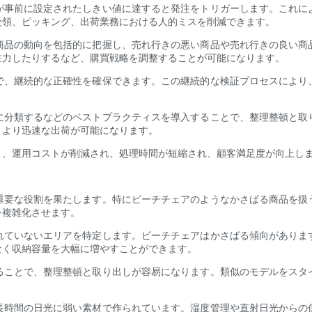
が事前に設定されたしきい値に達すると発注をトリガーします。これに
受領、ピッキング、出荷業務における人的ミスを削減できます。
商品の動向を包括的に把握し、売れ行きの悪い商品や売れ行きの良い商
注力したりするなど、購買戦略を調整することが可能になります。
で、継続的な正確性を確保できます。この継続的な検証プロセスにより
に分類するなどのベストプラクティスを導入することで、整理整頓と取
、より迅速な出荷が可能になります。
と、運用コストが削減され、処理時間が短縮され、顧客満足度が向上し
重要な役割を果たします。特にビーチチェアのようなかさばる商品を扱
を複雑化させます。
れていないエリアを特定します。ビーチチェアはかさばる傾向がありま
なく収納容量を大幅に増やすことができます。
ることで、整理整頓と取り出しが容易になります。類似のモデルをスタ
長時間の日光に弱い素材で作られています。湿度管理や直射日光からの