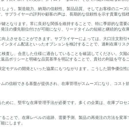
ましょう。製造能力、納期の信頼性、製品品質、そしてお客様のニーズ
す。サプライヤーの評判や顧客の声は、長期的な信頼性を示す貴重な指
が鍵となります。常に良好な関係を維持することで、特に季節的な需要
発注の優先順位付けが可能になり、リードタイムの​​短縮と継続的な在
に向上させることができます。サプライヤーによっては、大口注文割引
トインタイム配送といったオプションを検討することで、過剰在庫リス
に検査し、合意した仕様に適合していることを確認してください。欠陥
に返品ポリシーと明確な品質基準を明記することで、貴社の利益を守る
限定モデルの開発といった協業にもつながります。こうした競争優位性
テムの信頼できる基盤が提供され、在庫管理がスムーズになり、コスト
るために、堅牢な在庫管理手法が必要です。多くの企業は、在庫プロセ
することで、在庫レベルの追跡、需要予測、製品の再発注の方法を変革
可能にします。