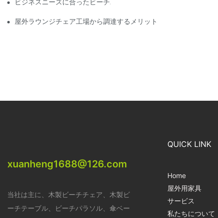
ビジネスニーズに合ったビーチパラソル販売業者を見つける
屋外ラウンジチェア工場から調達するメリット
QUICK LINK
xuanheng1688@126.com
Home
屋外用家具
当社は主に、木製ビーチチェア、木製ビ
サービス
ーチテーブル、ビーチパラソル、傘ベー
私たちについて