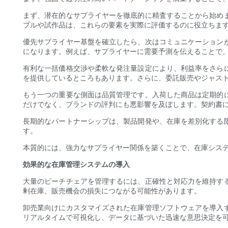
まず、潜在的なサプライヤーを徹底的に精査することから始め
プルや試作品は、これらの要素を実際に評価するのに役立ちま
優先サプライヤー基盤を確立したら、次はコミュニケーション
になります。例えば、サプライヤーに需要予測を伝えることで、
有利な一括価格交渉や柔軟な発注量設定により、利益率をさら
を提供しているところもあります。さらに、委託販売やジャス
もう一つの重要な側面は品質管理です。入荷した商品は定期的
だけでなく、ブランドの評判にも悪影響を及ぼします。契約書
長期的なパートナーシップは、製品開発や、在庫を差別化する
す。
本質的には、強力なサプライヤー関係を築くことで、在庫シス
効果的な在庫管理システムの導入
大量のビーチチェアを管理するには、正確性と対応力を維持す
剰在庫、販売機会の損失につながる可能性があります。
卸売業向けにカスタマイズされた在庫管理ソフトウェアを導入
リアルタイムで可視化し、データに基づいた迅速な意思決定を